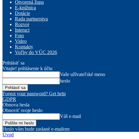
Otvorená župa
E-knižnica
Dotácie
Rada partnerstva
Rozvoj
Interact
Foto
Video
Kontakty
Voľby do VÚC 2026
Prihlásiť sa
Vitajte! prihlásenie k účtu
Vaše užívateľské meno
heslo
Forgot your password? Get help
GDPR
Obnova hesla
Obnoviť svoje heslo
Váš e-mail
Heslo vám bude zaslané e-mailom
Úvod