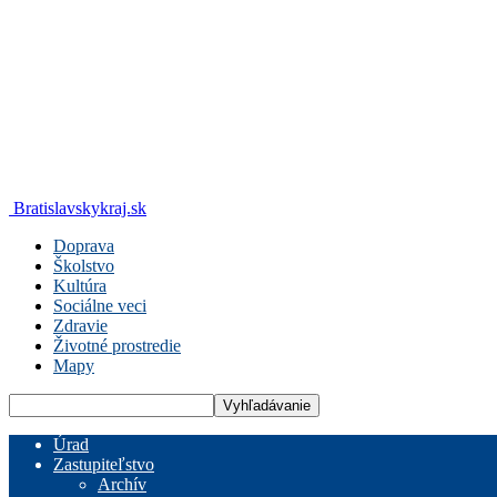
Bratislavskykraj.sk
Doprava
Školstvo
Kultúra
Sociálne veci
Zdravie
Životné prostredie
Mapy
Úrad
Zastupiteľstvo
Archív