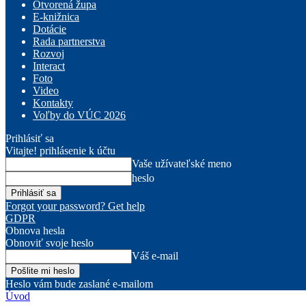
Otvorená župa
E-knižnica
Dotácie
Rada partnerstva
Rozvoj
Interact
Foto
Video
Kontakty
Voľby do VÚC 2026
Prihlásiť sa
Vitajte! prihlásenie k účtu
Vaše užívateľské meno
heslo
Forgot your password? Get help
GDPR
Obnova hesla
Obnoviť svoje heslo
Váš e-mail
Heslo vám bude zaslané e-mailom
Úvod