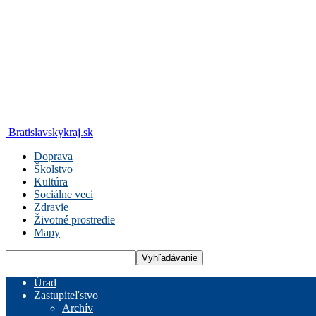
Bratislavskykraj.sk
Doprava
Školstvo
Kultúra
Sociálne veci
Zdravie
Životné prostredie
Mapy
Úrad
Zastupiteľstvo
Archív