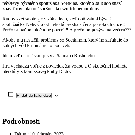
návštevy bývalého spolužiaka Soetkina, ktorého sa Rudo snaží
zbaviť rovnako neúspešne ako svojich hemoroidov.
Rudov svet sa otrasie v základoch, keď doň vstúpi bývalá
spolužiačka Nele. Čo od neho tá prekliata žena po rokoch chce?!
Prečo sa naňho tak čudne pozerá?! A prečo ho pozýva na večeru???
Akoby mu nestačili problémy so Soetkinom, ktorý ho zaťahuje do
kalných vôd kriminálneho podsvetia.
Ide o veľa – o lásku, prsty a Salmana Rushdieho.
Hra vychádza voľne z poviedok Za vodou a O skutočnej hodnote
literatúry z komiksovej knihy Rudo.
Pridať do kalendára
Podrobnosti
Dátum:
10. februára 2023