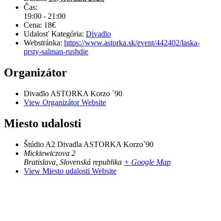
Čas:
19:00 - 21:00
Cena:
18€
Udalosť Kategória:
Divadlo
Webstránka:
https://www.astorka.sk/event/442402/laska-
prsty-salman-rushdie
Organizátor
Divadlo ASTORKA Korzo ´90
View Organizátor Website
Miesto udalosti
Štúdio A2 Divadla ASTORKA Korzo´90
Mickiewiczova 2
Bratislava
,
Slovenská republika
+ Google Map
View Miesto udalosti Website