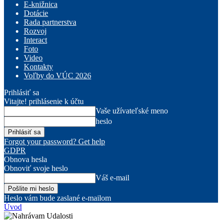
E-knižnica
Dotácie
Rada partnerstva
Rozvoj
Interact
Foto
Video
Kontakty
Voľby do VÚC 2026
Prihlásiť sa
Vitajte! prihlásenie k účtu
Vaše užívateľské meno
heslo
Forgot your password? Get help
GDPR
Obnova hesla
Obnoviť svoje heslo
Váš e-mail
Heslo vám bude zaslané e-mailom
Úvod