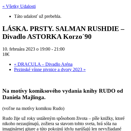
« Všetky Udalosti
Táto udalosť už prebehla.
LÁSKA. PRSTY. SALMAN RUSHDIE –
Divadlo ASTORKA Korzo´90
10. februára 2023 o 19:00
-
21:00
18€
«
DRACULA – Divadlo Aréna
Pezinské vínne pivnice a dvory 2023
»
Na motívy komiksového vydania knihy RUDO od
Daniela Majlinga.
(voľne na motívy komiksu Rudo)
Rudo žije už roky ustáleným spôsobom života – píše knižky, ktoré
nikoho nezaujímajú, zožiera sa stavom tohto sveta, hrá sóla na
imaginárnej gitare a túto pokojnú idylu narúšajú len nevyžiadané