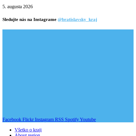
5. augusta 2026
Sledujte nás na Instagrame
@bratislavsky_kraj
Facebook
Flickr
Instagram
RSS
Spotify
Youtube
Všetko o kraji
About region