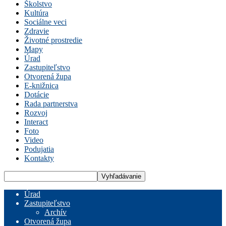
Školstvo
Kultúra
Sociálne veci
Zdravie
Životné prostredie
Mapy
Úrad
Zastupiteľstvo
Otvorená župa
E-knižnica
Dotácie
Rada partnerstva
Rozvoj
Interact
Foto
Video
Podujatia
Kontakty
Úrad
Zastupiteľstvo
Archív
Otvorená župa