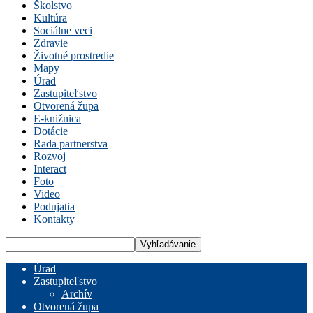
Školstvo
Kultúra
Sociálne veci
Zdravie
Životné prostredie
Mapy
Úrad
Zastupiteľstvo
Otvorená župa
E-knižnica
Dotácie
Rada partnerstva
Rozvoj
Interact
Foto
Video
Podujatia
Kontakty
Úrad
Zastupiteľstvo
Archív
Otvorená župa