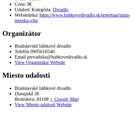
Cena:
9€
Udalosť Kategória:
Divadlo
Webstránka:
https://www.babkovedivadlo.sk/repertoar/mala-
morska-vila/
Organizátor
Bratislavské bábkové divadlo
Telefón
0905616540
Email
prevadzka@babkovedivadlo.sk
View Organizátor Website
Miesto udalosti
Bratislavské bábkové divadlo
Dunajská 36
Bratislava
,
81108
+ Google Map
View Miesto udalosti Website