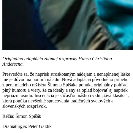
Originálna adaptácia známej rozprávky Hansa Christiana
Andersena.
Presvedčte sa, že napriek stroskotaným nádejam a nenaplnenej láske
nie je dôvod na ponurú náladu. Nová adaptácia pôvodného príbehu
z pera mladého režiséra Šimona Spišáka ponúka originálny pohľad
plný humoru a viery, že za ideály a sny sa oplatí bojovať aj napriek
nepriazni osudu. Inscenácia je súčasťou nášho cyklu „živá klasika“,
ktorá ponúka nevšedné spracovania tradičných svetových a
slovenských rozprávok.
Réžia: Šimon Spišák
Dramaturgia: Peter Galdík