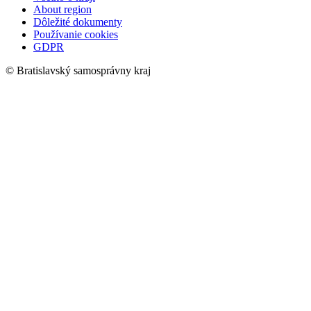
About region
Dôležité dokumenty
Používanie cookies
GDPR
© Bratislavský samosprávny kraj