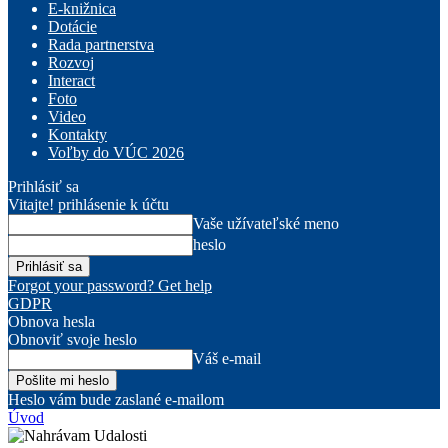
E-knižnica
Dotácie
Rada partnerstva
Rozvoj
Interact
Foto
Video
Kontakty
Voľby do VÚC 2026
Prihlásiť sa
Vitajte! prihlásenie k účtu
Vaše užívateľské meno
heslo
Forgot your password? Get help
GDPR
Obnova hesla
Obnoviť svoje heslo
Váš e-mail
Heslo vám bude zaslané e-mailom
Úvod