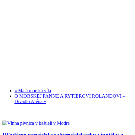
«
Malá morská víla
O MORSKEJ PANNE A RYTIEROVI ROLANDOVI –
Divadlo Aréna
»
Hľadáme prevádzkara/prevádzkarku vínotéky a