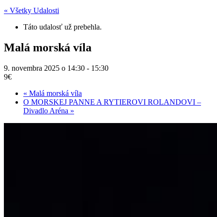
« Všetky Udalosti
Táto udalosť už prebehla.
Malá morská víla
9. novembra 2025 o 14:30
-
15:30
9€
«
Malá morská víla
O MORSKEJ PANNE A RYTIEROVI ROLANDOVI –
Divadlo Aréna
»