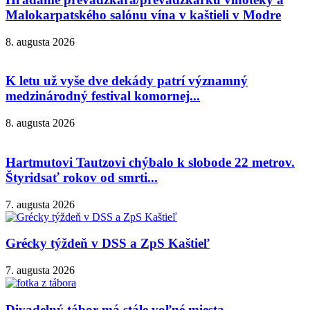
Malokarpatského salónu vína v kaštieli v Modre
8. augusta 2026
K letu už vyše dve dekády patrí významný
medzinárodný festival komornej...
8. augusta 2026
Hartmutovi Tautzovi chýbalo k slobode 22 metrov.
Štyridsať rokov od smrti...
7. augusta 2026
Grécky týždeň v DSS a ZpS Kaštieľ
7. augusta 2026
Divadelný tábor má stále voľné miesta