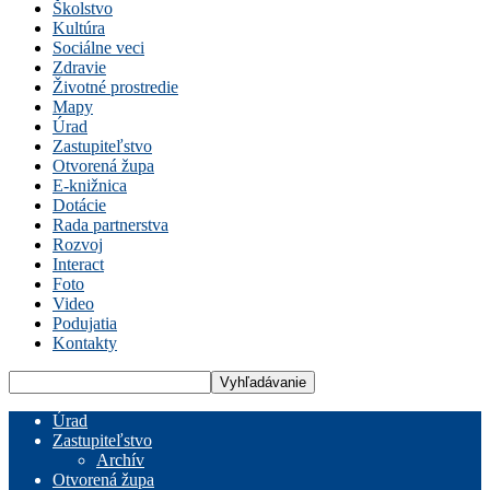
Školstvo
Kultúra
Sociálne veci
Zdravie
Životné prostredie
Mapy
Úrad
Zastupiteľstvo
Otvorená župa
E-knižnica
Dotácie
Rada partnerstva
Rozvoj
Interact
Foto
Video
Podujatia
Kontakty
Úrad
Zastupiteľstvo
Archív
Otvorená župa