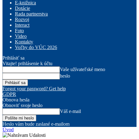
E-knižnica
Dotácie
Rada partnerstva
Rozvoj
Interact
Foto
Video
Kontakty
Voľby do VÚC 2026
Prihlásiť sa
Vitajte! prihlásenie k účtu
Vaše užívateľské meno
heslo
Forgot your password? Get help
GDPR
Obnova hesla
Obnoviť svoje heslo
Váš e-mail
Heslo vám bude zaslané e-mailom
Úvod