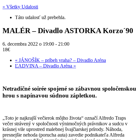
« Všetky Udalosti
Táto udalosť už prebehla.
MALÉR – Divadlo ASTORKA Korzo´90
6. decembra 2022 o 19:00
-
21:00
18€
«
JÁNOŠÍK – príbeh vraha? – Divadlo Aréna
ĽADVINA – Divadlo Aréna
»
Netradičné soirée spojené so zábavnou spoločenskou
hrou s napínavou súdnou zápletkou.
„Toto je najkrajší večierok môjho života“ označí Alfredo Traps
večer strávený v spoločnosti výnimočných právnikov a sudcu v
krásnej vile uprostred malebnej švajčiarskej prírody. Náhoda,
presnejšie nehoda (porucha auta) zavedie podnikateľa Alfreda