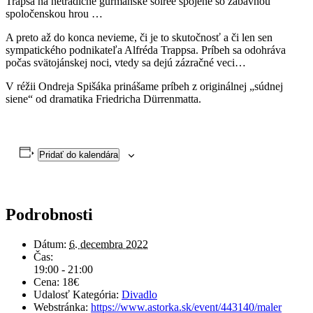
Trapsa na netradičné gurmánske soirée spojené so zábavnou
spoločenskou hrou …
A preto až do konca nevieme, či je to skutočnosť a či len sen
sympatického podnikateľa Alfréda Trappsa. Príbeh sa odohráva
počas svätojánskej noci, vtedy sa dejú zázračné veci…
V réžii Ondreja Spišáka prinášame príbeh z originálnej „súdnej
siene“ od dramatika Friedricha Dürrenmatta.
Pridať do kalendára
Podrobnosti
Dátum:
6. decembra 2022
Čas:
19:00 - 21:00
Cena:
18€
Udalosť Kategória:
Divadlo
Webstránka:
https://www.astorka.sk/event/443140/maler