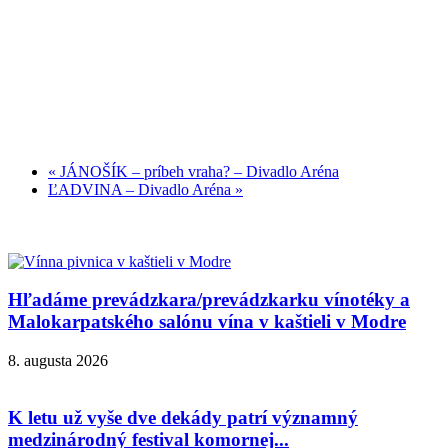
«
JÁNOŠÍK – príbeh vraha? – Divadlo Aréna
ĽADVINA – Divadlo Aréna
»
Hľadáme prevádzkara/prevádzkarku vínotéky a
Malokarpatského salónu vína v kaštieli v Modre
8. augusta 2026
K letu už vyše dve dekády patrí významný
medzinárodný festival komornej...