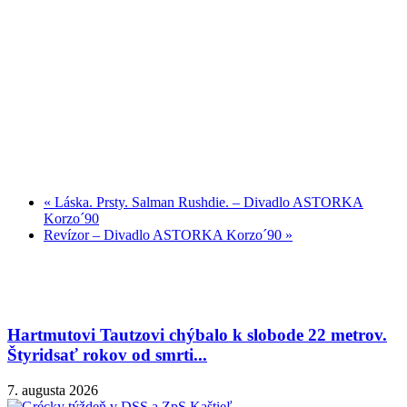
«
Láska. Prsty. Salman Rushdie. – Divadlo ASTORKA
Korzo´90
Revízor – Divadlo ASTORKA Korzo´90
»
Hartmutovi Tautzovi chýbalo k slobode 22 metrov.
Štyridsať rokov od smrti...
7. augusta 2026