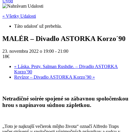
Úvod
« Všetky Udalosti
Táto udalosť už prebehla.
MALÉR – Divadlo ASTORKA Korzo´90
23. novembra 2022 o 19:00
-
21:00
18€
«
Láska. Prsty. Salman Rushdie. – Divadlo ASTORKA
Korzo´90
Revízor – Divadlo ASTORKA Korzo´90
»
Netradičné soirée spojené so zábavnou spoločenskou
hrou s napínavou súdnou zápletkou.
„Toto je najkrajší večierok môjho života“ označí Alfredo Traps
večer strávený v spoločnosti výnimočných právnikov a sudcu v