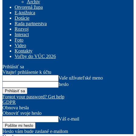
Archív
Otvorená župa
E-knižnica
Dotácie
Rada partnerstva
Rozvoj
Interact
Foto
Video
Kontakty
Voľby do VÚC 2026
Prihlásiť sa
Vitajte! prihlásenie k účtu
Vaše užívateľské meno
heslo
Forgot your password? Get help
GDPR
Obnova hesla
Obnoviť svoje heslo
Váš e-mail
Heslo vám bude zaslané e-mailom