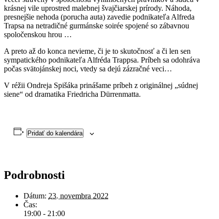
krásnej vile uprostred malebnej švajčiarskej prírody. Náhoda,
presnejšie nehoda (porucha auta) zavedie podnikateľa Alfreda
Trapsa na netradičné gurmánske soirée spojené so zábavnou
spoločenskou hrou …
A preto až do konca nevieme, či je to skutočnosť a či len sen
sympatického podnikateľa Alfréda Trappsa. Príbeh sa odohráva
počas svätojánskej noci, vtedy sa dejú zázračné veci…
V réžii Ondreja Spišáka prinášame príbeh z originálnej „súdnej
siene“ od dramatika Friedricha Dürrenmatta.
Pridať do kalendára
Podrobnosti
Dátum:
23. novembra 2022
Čas:
19:00 - 21:00