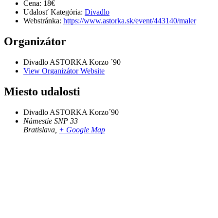
Cena:
18€
Udalosť Kategória:
Divadlo
Webstránka:
https://www.astorka.sk/event/443140/maler
Organizátor
Divadlo ASTORKA Korzo ´90
View Organizátor Website
Miesto udalosti
Divadlo ASTORKA Korzo´90
Námestie SNP 33
Bratislava
,
+ Google Map