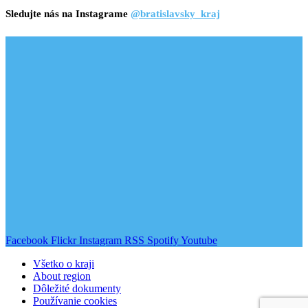
Sledujte nás na Instagrame
@bratislavsky_kraj
Facebook
Flickr
Instagram
RSS
Spotify
Youtube
Všetko o kraji
About region
Dôležité dokumenty
Používanie cookies