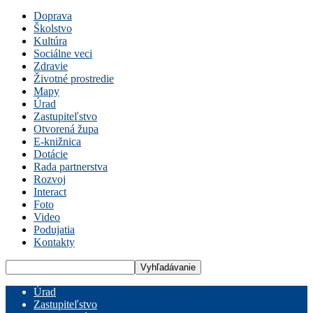
Doprava
Školstvo
Kultúra
Sociálne veci
Zdravie
Životné prostredie
Mapy
Úrad
Zastupiteľstvo
Otvorená župa
E-knižnica
Dotácie
Rada partnerstva
Rozvoj
Interact
Foto
Video
Podujatia
Kontakty
Úrad
Zastupiteľstvo