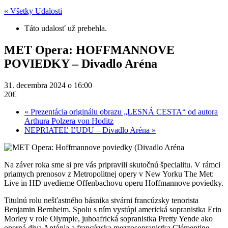
« Všetky Udalosti
Táto udalosť už prebehla.
MET Opera: HOFFMANNOVE
POVIEDKY – Divadlo Aréna
31. decembra 2024 o 16:00
20€
«
Prezentácia originálu obrazu „LESNÁ CESTA“ od autora
Arthura Polzera von Hoditz
NEPRIATEĽ ĽUDU – Divadlo Aréna
»
Na záver roka sme si pre vás pripravili skutočnú špecialitu. V rámci
priamych prenosov z Metropolitnej opery v New Yorku The Met:
Live in HD uvedieme Offenbachovu operu Hoffmannove poviedky.
Titulnú rolu nešťastného básnika stvárni francúzsky tenorista
Benjamin Bernheim. Spolu s ním vystúpi americká sopranistka Erin
Morley v role Olympie, juhoafrická sopranistka Pretty Yende ako
operná diva Antónia a francúzska mezzosopranistka Clémentine