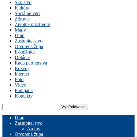
Školstvo
Kultúra
Sociálne veci
Zdravie
Životné prostredie
Mapy
Úrad
Zastupiteľstvo
Otvorená župa
E-knižnica
Dotácie
Rada partnerstva
Rozvoj
Interact
Foto
Video
Podujatia
Kontakty
Úrad
Zastupiteľstvo
Archív
Otvorená župa