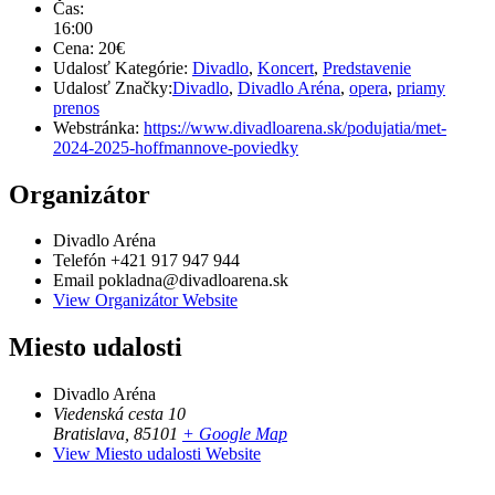
Čas:
16:00
Cena:
20€
Udalosť Kategórie:
Divadlo
,
Koncert
,
Predstavenie
Udalosť Značky:
Divadlo
,
Divadlo Aréna
,
opera
,
priamy
prenos
Webstránka:
https://www.divadloarena.sk/podujatia/met-
2024-2025-hoffmannove-poviedky
Organizátor
Divadlo Aréna
Telefón
+421 917 947 944
Email
pokladna@divadloarena.sk
View Organizátor Website
Miesto udalosti
Divadlo Aréna
Viedenská cesta 10
Bratislava
,
85101
+ Google Map
View Miesto udalosti Website