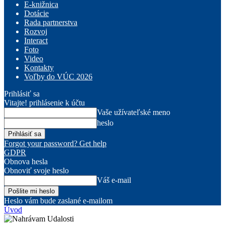
E-knižnica
Dotácie
Rada partnerstva
Rozvoj
Interact
Foto
Video
Kontakty
Voľby do VÚC 2026
Prihlásiť sa
Vitajte! prihlásenie k účtu
Vaše užívateľské meno
heslo
Forgot your password? Get help
GDPR
Obnova hesla
Obnoviť svoje heslo
Váš e-mail
Heslo vám bude zaslané e-mailom
Úvod