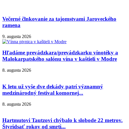
Večerné člnkovanie za tajomstvami Jaroveckého
ramena
9. augusta 2026
Hľadáme prevádzkara/prevádzkarku vínotéky a
Malokarpatského salónu vína v kaštieli v Modre
8. augusta 2026
K letu už vyše dve dekády patrí významný
medzinárodný festival komornej...
8. augusta 2026
Hartmutovi Tautzovi chýbalo k slobode 22 metrov.
Štyridsať rokov od smrti...