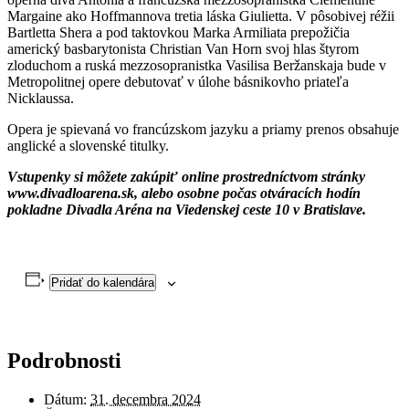
Margaine ako Hoffmannova tretia láska Giulietta. V pôsobivej réžii
Bartletta Shera a pod taktovkou Marka Armiliata prepožičia
americký basbarytonista Christian Van Horn svoj hlas štyrom
zloduchom a ruská mezzosopranistka Vasilisa Beržanskaja bude v
Metropolitnej opere debutovať v úlohe básnikovho priateľa
Nicklaussa.
Opera je spievaná vo francúzskom jazyku a priamy prenos obsahuje
anglické a slovenské titulky.
Vstupenky si môžete zakúpiť online prostredníctvom stránky
www.divadloarena.sk, alebo osobne počas otváracích hodín
pokladne Divadla Aréna na Viedenskej ceste 10 v Bratislave.
Pridať do kalendára
Podrobnosti
Dátum:
31. decembra 2024