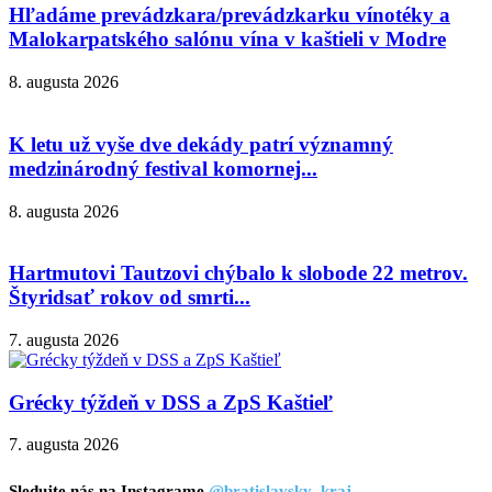
Hľadáme prevádzkara/prevádzkarku vínotéky a
Malokarpatského salónu vína v kaštieli v Modre
8. augusta 2026
K letu už vyše dve dekády patrí významný
medzinárodný festival komornej...
8. augusta 2026
Hartmutovi Tautzovi chýbalo k slobode 22 metrov.
Štyridsať rokov od smrti...
7. augusta 2026
Grécky týždeň v DSS a ZpS Kaštieľ
7. augusta 2026
Sledujte nás na Instagrame
@bratislavsky_kraj