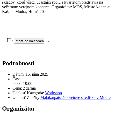
skladby, ktorú všetci účastníci spolu s kvartetom predstavia na
večernom verejnom koncerte. Organizátor: MOS, Miesto konania:
Kaštieľ Modra, Horná 20
Pridať do kalendára
Podrobnosti
Dátum:
15. júna 2025
Čas:
9:00 - 19:00
Cena:
Zdarma
Udalosť Kategória:
Workshop
Udalosť Značky:
Malokarpatské osvetové stredisko v Modre
Organizátor