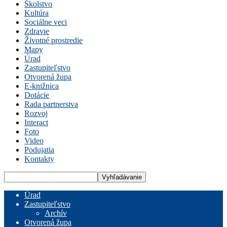
Školstvo
Kultúra
Sociálne veci
Zdravie
Životné prostredie
Mapy
Úrad
Zastupiteľstvo
Otvorená župa
E-knižnica
Dotácie
Rada partnerstva
Rozvoj
Interact
Foto
Video
Podujatia
Kontakty
Úrad
Zastupiteľstvo
Archív
Otvorená župa