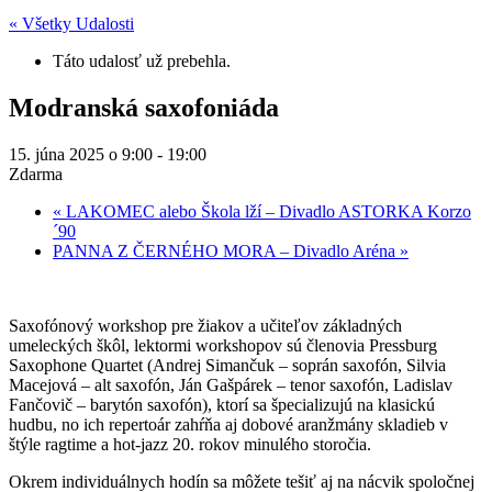
« Všetky Udalosti
Táto udalosť už prebehla.
Modranská saxofoniáda
15. júna 2025 o 9:00
-
19:00
Zdarma
«
LAKOMEC alebo Škola lží – Divadlo ASTORKA Korzo
´90
PANNA Z ČERNÉHO MORA – Divadlo Aréna
»
Saxofónový workshop pre žiakov a učiteľov základných
umeleckých škôl, lektormi workshopov sú členovia Pressburg
Saxophone Quartet (Andrej Simančuk – soprán saxofón, Silvia
Macejová – alt saxofón, Ján Gašpárek – tenor saxofón, Ladislav
Fančovič – barytón saxofón), ktorí sa špecializujú na klasickú
hudbu, no ich repertoár zahŕňa aj dobové aranžmány skladieb v
štýle ragtime a hot-jazz 20. rokov minulého storočia.
Okrem individuálnych hodín sa môžete tešiť aj na nácvik spoločnej