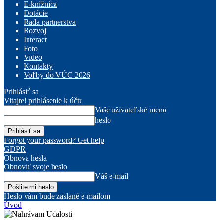
E-knižnica
Dotácie
Rada partnerstva
Rozvoj
Interact
Foto
Video
Kontakty
Voľby do VÚC 2026
Prihlásiť sa
Vitajte! prihlásenie k účtu
Vaše užívateľské meno
heslo
Forgot your password? Get help
GDPR
Obnova hesla
Obnoviť svoje heslo
Váš e-mail
Heslo vám bude zaslané e-mailom
Úvod