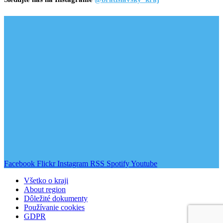
Facebook
Flickr
Instagram
RSS
Spotify
Youtube
Všetko o kraji
About region
Dôležité dokumenty
Používanie cookies
GDPR