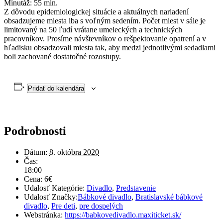
Minutáž: 55 min.
Z dôvodu epidemiologickej situácie a aktuálnych nariadení
obsadzujeme miesta iba s voľným sedením. Počet miest v sále je
limitovaný na 50 ľudí vrátane umeleckých a technických
pracovníkov. Prosíme návštevníkov o rešpektovanie opatrení a v
hľadisku obsadzovali miesta tak, aby medzi jednotlivými sedadlami
boli zachované dostatočné rozostupy.
Pridať do kalendára
Podrobnosti
Dátum:
8. októbra 2020
Čas:
18:00
Cena:
6€
Udalosť Kategórie:
Divadlo
,
Predstavenie
Udalosť Značky:
Bábkové divadlo
,
Bratislavské bábkové
divadlo
,
Pre deti
,
pre dospelých
Webstránka:
https://babkovedivadlo.maxiticket.sk/