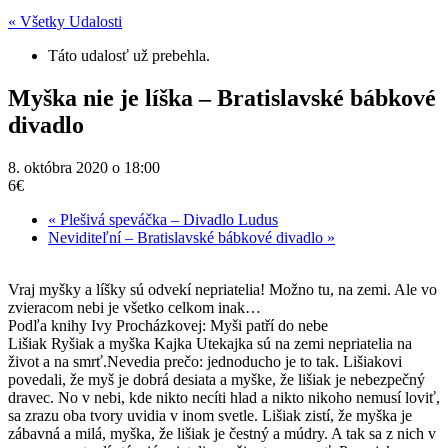
« Všetky Udalosti
Táto udalosť už prebehla.
Myška nie je líška – Bratislavské bábkové
divadlo
8. októbra 2020 o 18:00
6€
«
Plešivá speváčka – Divadlo Ludus
Neviditeľní – Bratislavské bábkové divadlo
»
Vraj myšky a líšky sú odvekí nepriatelia! Možno tu, na zemi. Ale vo
zvieracom nebi je všetko celkom inak…
Podľa knihy Ivy Procházkovej: Myši patří do nebe
Lišiak Ryšiak a myška Kajka Utekajka sú na zemi nepriatelia na
život a na smrť.Nevedia prečo: jednoducho je to tak. Lišiakovi
povedali, že myš je dobrá desiata a myške, že lišiak je nebezpečný
dravec. No v nebi, kde nikto necíti hlad a nikto nikoho nemusí loviť,
sa zrazu oba tvory uvidia v inom svetle. Lišiak zistí, že myška je
zábavná a milá, myška, že lišiak je čestný a múdry. A tak sa z nich v