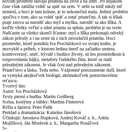
novom prostredí stávajú priatelia na život a na smrť. Po nejakom
čase však zatúžia vrátiť sa späť na zem. V nebi sa totiž nikdy nič
nemení, a hoci je tam krásne, je to nekonečná nuda. Jediný problém
spočíva v tom, ako sa vrátiť späť a ostať priateľmi. A tak si lišiak
praje znova sa narodiť ako myš a myška, narodiť sa ako líška. A
keďže všetky veľké a silné priania sa splnia, problém je na svete.
Našťastie sa všetko skončí šťastne: myš a líška prekonajú odveký
zákon prírody a i na zemi sú z nich nerozluční priatelia. Hoci
prostredie, ktoré ponúkla Iva Procházková vo svojej knihe, je
nezvyklé a príbeh, v ktorom hrdina hneď na začiatku umiera,
kontroverzný, smrť, bývalé i budúce životy, sú len prostriedkom k
rozpovedaniu bájky, metafory ľudského žitia, ktoré sa riadi
prírodnými zákonmi. Je však čosi nad prírodným zákonmi.
Priateľstvo a láska. Teda nebo. Vzájomné porozumenie duší, ktoré
sa vymyká akejkoľvek biológii, akémukoľvek potravinovému
reťazcu.
Tvorivý tím:
Autor: Iva Procházková
Texty piesní a hudba: Martin Geišberg
Scéna, kostýmy a bábky: Martina Fintorová
Réžia a úprava: Peter Palik
Preklad a dramatizácia: Katarína Jánošová
Účinkujú: Jaroslava Hupková, Andrej Kováč a. h., Adela
Mojžišová, Ján Morávek a. h., Margaréta Nosáľová
5+