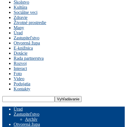
Školstvo
Kultúra
Sociálne veci
Zdravie
Životné prostredie
Mapy
Úrad
Zastupiteľstvo
Otvorená župa
E-knižnica
Dotácie
Rada partnerstva
Rozvoj
Interact
Foto
Video
Podujatia
Kontakty
Úrad
Zastupiteľstvo
Archív
Otvorená župa