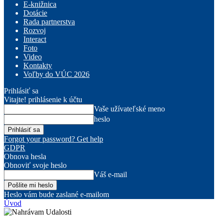
E-knižnica
Dotácie
Rada partnerstva
Rozvoj
Interact
Foto
Video
Kontakty
Voľby do VÚC 2026
Prihlásiť sa
Vitajte! prihlásenie k účtu
Vaše užívateľské meno
heslo
Forgot your password? Get help
GDPR
Obnova hesla
Obnoviť svoje heslo
Váš e-mail
Heslo vám bude zaslané e-mailom
Úvod