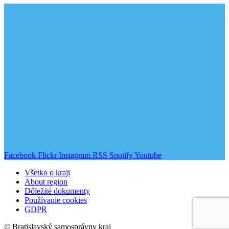
Facebook
Flickr
Instagram
RSS
Spotify
Youtube
Všetko o kraji
About region
Dôležité dokumenty
Používanie cookies
GDPR
© Bratislavský samosprávny kraj