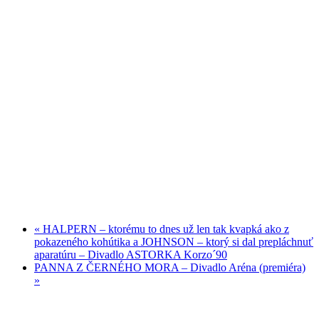
«
HALPERN – ktorému to dnes už len tak kvapká ako z
pokazeného kohútika a JOHNSON – ktorý si dal prepláchnuť
aparatúru – Divadlo ASTORKA Korzo´90
PANNA Z ČERNÉHO MORA – Divadlo Aréna (premiéra)
»