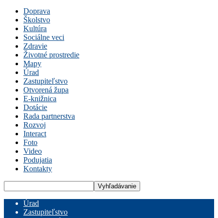
Doprava
Školstvo
Kultúra
Sociálne veci
Zdravie
Životné prostredie
Mapy
Úrad
Zastupiteľstvo
Otvorená župa
E-knižnica
Dotácie
Rada partnerstva
Rozvoj
Interact
Foto
Video
Podujatia
Kontakty
Úrad
Zastupiteľstvo