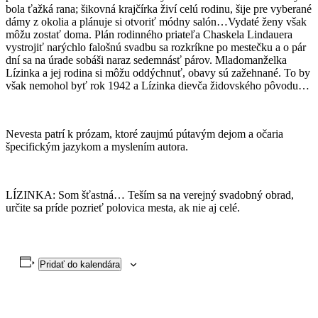
bola ťažká rana; šikovná krajčírka živí celú rodinu, šije pre vyberané
dámy z okolia a plánuje si otvoriť módny salón…Vydaté ženy však
môžu zostať doma. Plán rodinného priateľa Chaskela Lindauera
vystrojiť narýchlo falošnú svadbu sa rozkríkne po mestečku a o pár
dní sa na úrade sobáši naraz sedemnásť párov. Mladomanželka
Lízinka a jej rodina si môžu oddýchnuť, obavy sú zažehnané. To by
však nemohol byť rok 1942 a Lízinka dievča židovského pôvodu…
Nevesta patrí k prózam, ktoré zaujmú pútavým dejom a očaria
špecifickým jazykom a myslením autora.
LÍZINKA: Som šťastná… Teším sa na verejný svadobný obrad,
určite sa príde pozrieť polovica mesta, ak nie aj celé.
Pridať do kalendára