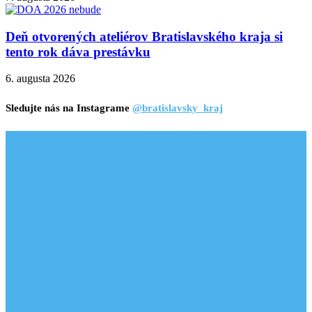
Deň otvorených ateliérov Bratislavského kraja si
tento rok dáva prestávku
6. augusta 2026
Sledujte nás na Instagrame
@bratislavsky_kraj