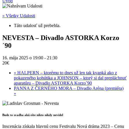
Úvod
« Všetky Udalosti
Táto udalosť už prebehla.
NEVESTA – Divadlo ASTORKA Korzo
´90
16. mája 2025 o 19:00
-
21:30
20€
«
HALPERN – ktorému to dnes už len tak kvapká ako z
pokazeného kohútika a JOHNSON – ktorý si dal prepláchnuť
aparatúru – Divadlo ASTORKA Korzo´90
PANNA Z ČERNÉHO MORA – Divadlo Aréna (premiéra)
»
Bude to svadba akú ešte nikto nikdy nevidel
Inscenácia získala hlavnú cenu Festivalu Nová dráma 2023 – Cenu