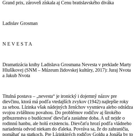
Grand prix, zároveň získala aj Cenu bratislavského diváka
Ladislav Grosman
N E V E S T A
Dramatizácia knihy Ladislava Grosmana Nevesta v preklade Marty
Hlušíkovej (SNM – Múzeum židovskej kultúry, 2017): Juraj Nvota
a Jakub Nvota
Titulná postava – „nevesta“ je ironický i dojemný názov pre
dievčinu, ktorá má podľa vtedajších zvykov (1942) najlepšie roky
za sebou. Lízinka však nádejných ženíchov vysmieva alebo odrádza
svojou zvláštnou povahou. Do problémov rodičov aj širokého
príbuzenstva o budúcnosť dievčaťa zasiahne doba. A už nejde o
rodinnú hanbu, ale holú existenciu. Dievčaťu hrozí podľa vládneho
nariadenia odvod niekam do ďaleka. Povráva sa, že do zahraničia,
pomáhať na statkoch. Pre Lízinkiných rodičov Goldu a Jonáša by to