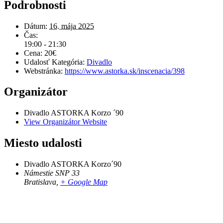
Podrobnosti
Dátum:
16. mája 2025
Čas:
19:00 - 21:30
Cena:
20€
Udalosť Kategória:
Divadlo
Webstránka:
https://www.astorka.sk/inscenacia/398
Organizátor
Divadlo ASTORKA Korzo ´90
View Organizátor Website
Miesto udalosti
Divadlo ASTORKA Korzo´90
Námestie SNP 33
Bratislava
,
+ Google Map