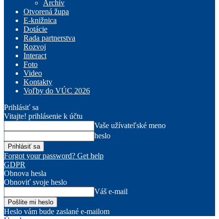
Archív
Otvorená župa
E-knižnica
Dotácie
Rada partnerstva
Rozvoj
Interact
Foto
Video
Kontakty
Voľby do VÚC 2026
Prihlásiť sa
Vitajte! prihlásenie k účtu
Vaše užívateľské meno
heslo
Forgot your password? Get help
GDPR
Obnova hesla
Obnoviť svoje heslo
Váš e-mail
Heslo vám bude zaslané e-mailom