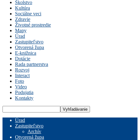
Školstvo
Kultúra
Sociálne veci
Zdravie
Životné prostredie
Mapy
Úrad
Zastupiteľstvo
Otvorená župa
E-knižnica
Dotácie
Rada partnerstva
Rozvoj
Interact
Foto
Video
Podujatia
Kontakty
Úrad
Zastupiteľstvo
Archív
Otvorená župa