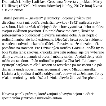
Dramatizácia knihy Ladislava Grosmana Nevesta v preklade Marty
Hlušíkovej (SNM – Múzeum židovskej kultúry, 2017): Juraj Nvota
a Jakub Nvota
Titulná postava – „nevesta“ je ironický i dojemný názov pre
dievčinu, ktorá má podľa vtedajších zvykov (1942) najlepšie roky
za sebou. Lízinka však nádejných ženíchov vysmieva alebo odrádza
svojou zvláštnou povahou. Do problémov rodičov aj širokého
príbuzenstva o budúcnosť dievčaťa zasiahne doba. A už nejde o
rodinnú hanbu, ale holú existenciu. Dievčaťu hrozí podľa vládneho
nariadenia odvod niekam do ďaleka. Povráva sa, že do zahraničia,
pomáhať na statkoch. Pre Lízinkiných rodičov Goldu a Jonáša by to
bola ťažká rana; šikovná krajčírka živí celú rodinu, šije pre vyberané
dámy z okolia a plánuje si otvoriť módny salón…Vydaté ženy však
môžu zostať doma. Plán rodinného priateľa Chaskela Lindauera
vystrojiť narýchlo falošnú svadbu sa rozkríkne po mestečku a o pár
dní sa na úrade sobáši naraz sedemnásť párov. Mladomanželka
Lízinka a jej rodina si môžu oddýchnuť, obavy sú zažehnané. To by
však nemohol byť rok 1942 a Lízinka dievča židovského pôvodu…
Nevesta patrí k prózam, ktoré zaujmú pútavým dejom a očaria
špecifickým jazykom a myslením autora.