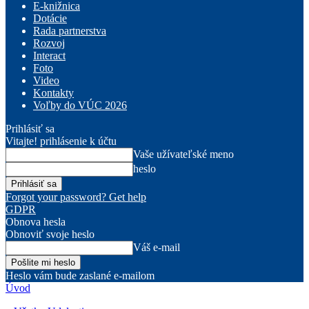
E-knižnica
Dotácie
Rada partnerstva
Rozvoj
Interact
Foto
Video
Kontakty
Voľby do VÚC 2026
Prihlásiť sa
Vitajte! prihlásenie k účtu
Vaše užívateľské meno
heslo
Forgot your password? Get help
GDPR
Obnova hesla
Obnoviť svoje heslo
Váš e-mail
Heslo vám bude zaslané e-mailom
Úvod