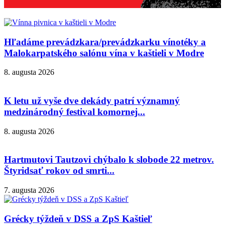
Hľadáme prevádzkara/prevádzkarku vínotéky a
Malokarpatského salónu vína v kaštieli v Modre
8. augusta 2026
K letu už vyše dve dekády patrí významný
medzinárodný festival komornej...
8. augusta 2026
Hartmutovi Tautzovi chýbalo k slobode 22 metrov.
Štyridsať rokov od smrti...
7. augusta 2026
Grécky týždeň v DSS a ZpS Kaštieľ