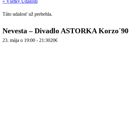
« Všetky Udalosti
Táto udalosť už prebehla.
Nevesta – Divadlo ASTORKA Korzo´90
23. mája o 19:00
-
21:30
20€