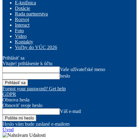
E-knižnica
Dotácie
Rada partnerstva
Rozvoj
Interact
Foto
Video
Kontakty
Voľby do VÚC 2026
Prihlásiť sa
Vitajte! prihlásenie k účtu
Vaše užívateľské meno
heslo
Forgot your password? Get help
GDPR
Obnova hesla
Obnoviť svoje heslo
Váš e-mail
Heslo vám bude zaslané e-mailom
Úvod