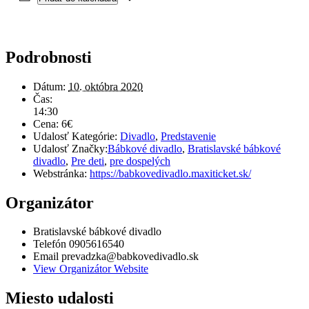
Podrobnosti
Dátum:
10. októbra 2020
Čas:
14:30
Cena:
6€
Udalosť Kategórie:
Divadlo
,
Predstavenie
Udalosť Značky:
Bábkové divadlo
,
Bratislavské bábkové
divadlo
,
Pre deti
,
pre dospelých
Webstránka:
https://babkovedivadlo.maxiticket.sk/
Organizátor
Bratislavské bábkové divadlo
Telefón
0905616540
Email
prevadzka@babkovedivadlo.sk
View Organizátor Website
Miesto udalosti