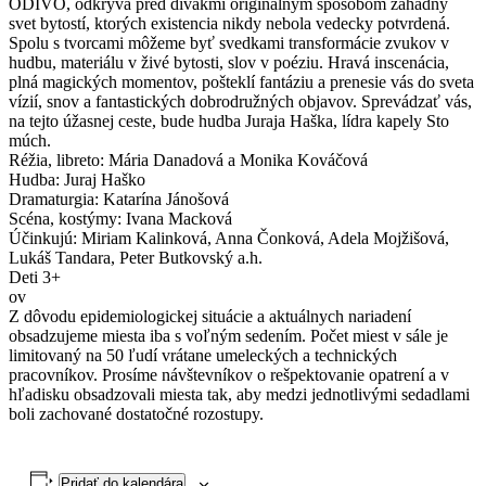
ODIVO, odkrýva pred divákmi originálnym spôsobom záhadný
svet bytostí, ktorých existencia nikdy nebola vedecky potvrdená.
Spolu s tvorcami môžeme byť svedkami transformácie zvukov v
hudbu, materiálu v živé bytosti, slov v poéziu. Hravá inscenácia,
plná magických momentov, pošteklí fantáziu a prenesie vás do sveta
vízií, snov a fantastických dobrodružných objavov. Sprevádzať vás,
na tejto úžasnej ceste, bude hudba Juraja Haška, lídra kapely Sto
múch.
Réžia, libreto: Mária Danadová a Monika Kováčová
Hudba: Juraj Haško
Dramaturgia: Katarína Jánošová
Scéna, kostýmy: Ivana Macková
Účinkujú: Miriam Kalinková, Anna Čonková, Adela Mojžišová,
Lukáš Tandara, Peter Butkovský a.h.
Deti 3+
ov
Z dôvodu epidemiologickej situácie a aktuálnych nariadení
obsadzujeme miesta iba s voľným sedením. Počet miest v sále je
limitovaný na 50 ľudí vrátane umeleckých a technických
pracovníkov. Prosíme návštevníkov o rešpektovanie opatrení a v
hľadisku obsadzovali miesta tak, aby medzi jednotlivými sedadlami
boli zachované dostatočné rozostupy.
Pridať do kalendára