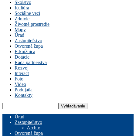
Školstvo
Kultúra
Sociálne veci
Zdravie
Životné prostredie
Mapy
Úrad
Zastupiteľstvo
Otvorená župa
E-knižnica
Dotácie
Rada partnerstva
Rozvoj
Interact
Foto
Video
Podujatia
Kontakty
Úrad
Zastupiteľstvo
Archív
Otvorená župa