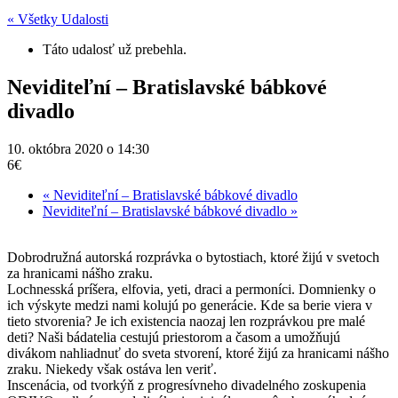
« Všetky Udalosti
Táto udalosť už prebehla.
Neviditeľní – Bratislavské bábkové
divadlo
10. októbra 2020 o 14:30
6€
«
Neviditeľní – Bratislavské bábkové divadlo
Neviditeľní – Bratislavské bábkové divadlo
»
Dobrodružná autorská rozprávka o bytostiach, ktoré žijú v svetoch
za hranicami nášho zraku.
Lochnesská príšera, elfovia, yeti, draci a permoníci. Domnienky o
ich výskyte medzi nami kolujú po generácie. Kde sa berie viera v
tieto stvorenia? Je ich existencia naozaj len rozprávkou pre malé
deti? Naši bádatelia cestujú priestorom a časom a umožňujú
divákom nahliadnuť do sveta stvorení, ktoré žijú za hranicami nášho
zraku. Niekedy však ostáva len veriť.
Inscenácia, od tvorkýň z progresívneho divadelného zoskupenia