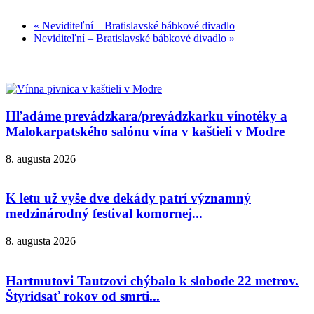
«
Neviditeľní – Bratislavské bábkové divadlo
Neviditeľní – Bratislavské bábkové divadlo
»
Hľadáme prevádzkara/prevádzkarku vínotéky a
Malokarpatského salónu vína v kaštieli v Modre
8. augusta 2026
K letu už vyše dve dekády patrí významný
medzinárodný festival komornej...
8. augusta 2026
Hartmutovi Tautzovi chýbalo k slobode 22 metrov.
Štyridsať rokov od smrti...