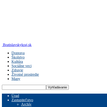
Bratislavskykraj.sk
Doprava
Školstvo
Kultúra
Sociálne veci
Zdravie
Životné prostredie
Mapy
Úrad
Zastupiteľstvo
Archív