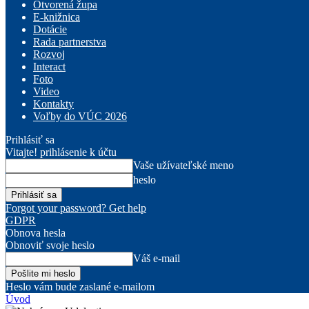
Otvorená župa
E-knižnica
Dotácie
Rada partnerstva
Rozvoj
Interact
Foto
Video
Kontakty
Voľby do VÚC 2026
Prihlásiť sa
Vitajte! prihlásenie k účtu
Vaše užívateľské meno
heslo
Forgot your password? Get help
GDPR
Obnova hesla
Obnoviť svoje heslo
Váš e-mail
Heslo vám bude zaslané e-mailom
Úvod