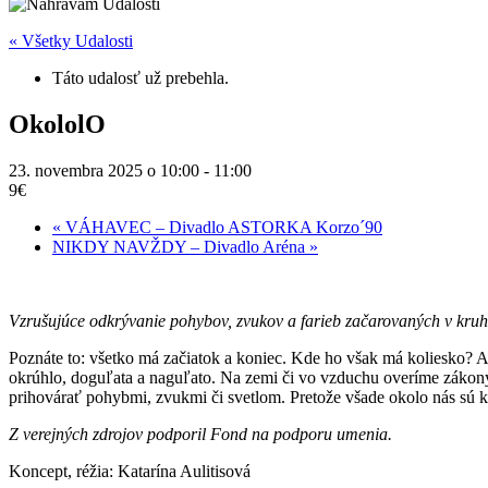
« Všetky Udalosti
Táto udalosť už prebehla.
OkololO
23. novembra 2025 o 10:00
-
11:00
9€
«
VÁHAVEC – Divadlo ASTORKA Korzo´90
NIKDY NAVŽDY – Divadlo Aréna
»
Vzrušujúce odkrývanie pohybov, zvukov a farieb začarovaných v kru
Poznáte to: všetko má začiatok a koniec. Kde ho však má koliesko? 
okrúhlo, doguľata a naguľato. Na zemi či vo vzduchu overíme zákony 
prihovárať pohybmi, zvukmi či svetlom. Pretože všade okolo nás sú k
Z verejných zdrojov podporil Fond na podporu umenia.
Koncept, réžia: Katarína Aulitisová