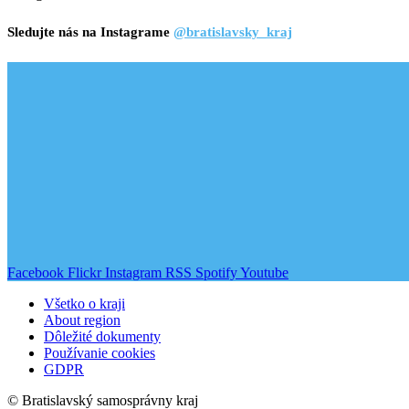
Sledujte nás na Instagrame
@bratislavsky_kraj
Facebook
Flickr
Instagram
RSS
Spotify
Youtube
Všetko o kraji
About region
Dôležité dokumenty
Používanie cookies
GDPR
© Bratislavský samosprávny kraj