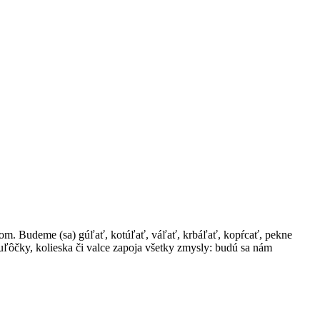
om. Budeme (sa) gúľať, kotúľať, váľať, krbáľať, kopŕcať, pekne
uľôčky, kolieska či valce zapoja všetky zmysly: budú sa nám