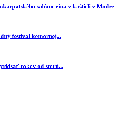
arpatského salónu vína v kaštieli v Modre
ný festival komornej...
ridsať rokov od smrti...