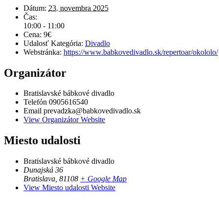
Dátum:
23. novembra 2025
Čas:
10:00 - 11:00
Cena:
9€
Udalosť Kategória:
Divadlo
Webstránka:
https://www.babkovedivadlo.sk/repertoar/okololo/
Organizátor
Bratislavské bábkové divadlo
Telefón
0905616540
Email
prevadzka@babkovedivadlo.sk
View Organizátor Website
Miesto udalosti
Bratislavské bábkové divadlo
Dunajská 36
Bratislava
,
81108
+ Google Map
View Miesto udalosti Website