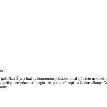
hoch.
A guľôčka? Štyria hráči v komornom priestore odhaľujú cestu nekonečn
fyziky a nespútanosť imaginácie, pre ktorú neplatia žiadne zákony. G
ruhy.