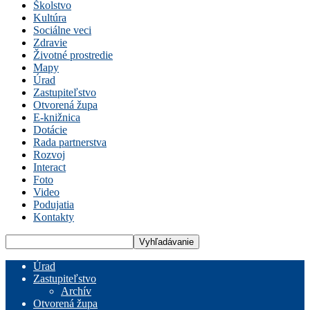
Školstvo
Kultúra
Sociálne veci
Zdravie
Životné prostredie
Mapy
Úrad
Zastupiteľstvo
Otvorená župa
E-knižnica
Dotácie
Rada partnerstva
Rozvoj
Interact
Foto
Video
Podujatia
Kontakty
Úrad
Zastupiteľstvo
Archív
Otvorená župa