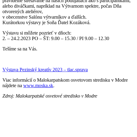
pravidelne stretávame na našich podujatiach ako s participantkami,
alebo diváčkami, napríklad na Výtvarnom spektre, počas Dňa
otvorených ateliérov,
v obecenstve Salónu výtvarníkov a ďalších.
Kurátorkou výstavy je Soňa Ďatel Kozáková.
Výstavu si môžete pozrieť v dňoch:
2. – 24.2.2023 PO – ŠT: 9.00 – 15.30 / PI 9.00 – 12.30
Tešíme sa na Vás.
Výstava Pezinský kreatív 2023 – tlac.sprava
Viac informácií o Malokarpatskom osvetovom stredisku v Modre
nájdete na
www.moska.sk
.
Zdroj: Malokarpatské osvetové stredisko v Modre