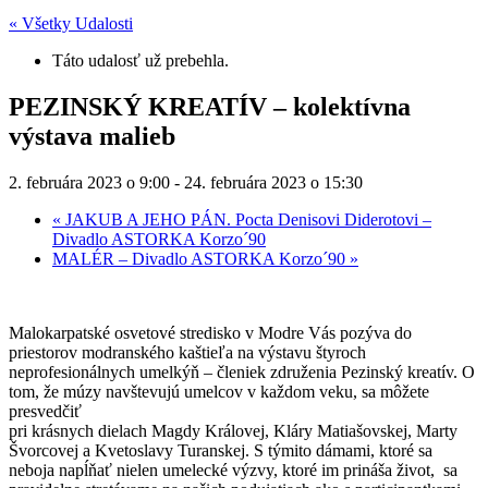
« Všetky Udalosti
Táto udalosť už prebehla.
PEZINSKÝ KREATÍV – kolektívna
výstava malieb
2. februára 2023 o 9:00
-
24. februára 2023 o 15:30
«
JAKUB A JEHO PÁN. Pocta Denisovi Diderotovi –
Divadlo ASTORKA Korzo´90
MALÉR – Divadlo ASTORKA Korzo´90
»
Malokarpatské osvetové stredisko v Modre Vás pozýva do
priestorov modranského kaštieľa na výstavu štyroch
neprofesionálnych umelkýň – členiek združenia Pezinský kreatív. O
tom, že múzy navštevujú umelcov v každom veku, sa môžete
presvedčiť
pri krásnych dielach
Magdy Královej
, Kláry Matiašovskej, Marty
Švorcovej a Kvetoslavy Turanskej. S týmito dámami, ktoré sa
neboja napĺňať nielen umelecké výzvy, ktoré im prináša život, sa