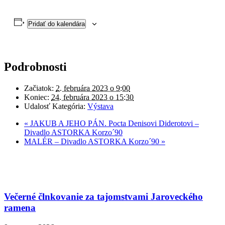
Pridať do kalendára
Podrobnosti
Začiatok:
2. februára 2023 o 9:00
Koniec:
24. februára 2023 o 15:30
Udalosť Kategória:
Výstava
«
JAKUB A JEHO PÁN. Pocta Denisovi Diderotovi –
Divadlo ASTORKA Korzo´90
MALÉR – Divadlo ASTORKA Korzo´90
»
Večerné člnkovanie za tajomstvami Jaroveckého
ramena