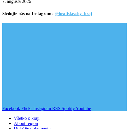
7. augusta 2026
Sledujte nás na Instagrame
@bratislavsky_kraj
Facebook
Flickr
Instagram
RSS
Spotify
Youtube
Všetko o kraji
About region
Dôležité dokumenty