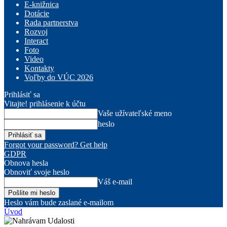
E-knižnica
Dotácie
Rada partnerstva
Rozvoj
Interact
Foto
Video
Kontakty
Voľby do VÚC 2026
Prihlásiť sa
Vitajte! prihlásenie k účtu
Vaše užívateľské meno
heslo
Forgot your password? Get help
GDPR
Obnova hesla
Obnoviť svoje heslo
Váš e-mail
Heslo vám bude zaslané e-mailom
Úvod