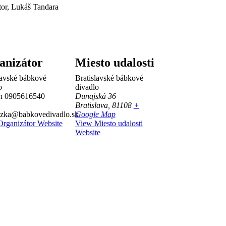
or, Lukáš Tandara
anizátor
Miesto udalosti
lavské bábkové
Bratislavské bábkové
o
divadlo
ón
0905616540
Dunajská 36
Bratislava
,
81108
+
dzka@babkovedivadlo.sk
Google Map
rganizátor Website
View Miesto udalosti
Website