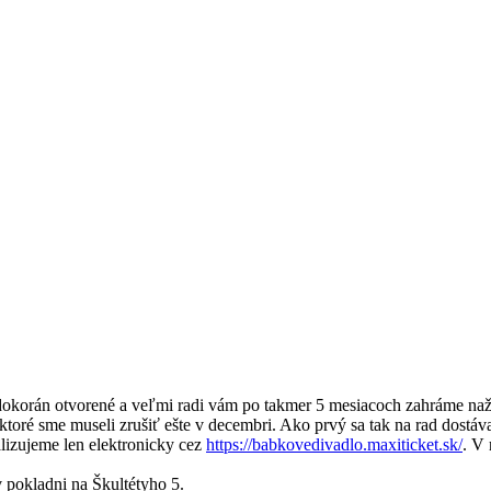
dokorán otvorené a veľmi radi vám po takmer 5 mesiacoch zahráme naž
ré sme museli zrušiť ešte v decembri. Ako prvý sa tak na rad dostáva 
ealizujeme len elektronicky cez
https://babkovedivadlo.maxiticket.sk/
. V 
v pokladni na Škultétyho 5.