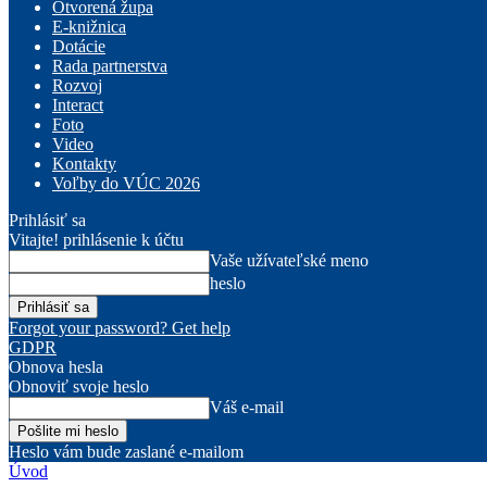
Otvorená župa
E-knižnica
Dotácie
Rada partnerstva
Rozvoj
Interact
Foto
Video
Kontakty
Voľby do VÚC 2026
Prihlásiť sa
Vitajte! prihlásenie k účtu
Vaše užívateľské meno
heslo
Forgot your password? Get help
GDPR
Obnova hesla
Obnoviť svoje heslo
Váš e-mail
Heslo vám bude zaslané e-mailom
Úvod