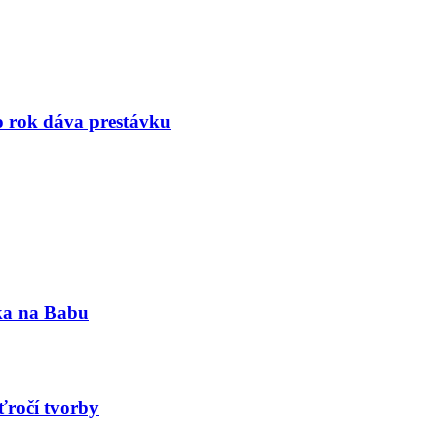
to rok dáva prestávku
nka na Babu
ťročí tvorby