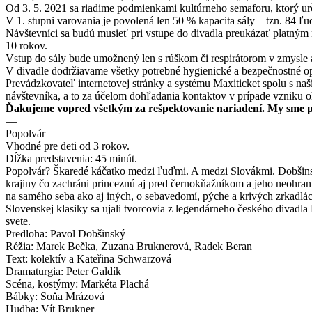
Od 3. 5. 2021 sa riadime podmienkami kultúrneho semaforu, ktorý urč
V 1. stupni varovania je povolená len 50 % kapacita sály – tzn. 84 
Návštevníci sa budú musieť pri vstupe do divadla preukázať platným
10 rokov.
Vstup do sály bude umožnený len s rúškom či respirátorom v zmysle 
V divadle dodržiavame všetky potrebné hygienické a bezpečnostné op
Prevádzkovateľ internetovej stránky a systému Maxiticket spolu s n
návštevníka, a to za účelom dohľadania kontaktov v prípade vzniku
Ďakujeme vopred všetkým za rešpektovanie nariadení. My sme p
—
Popolvár
Vhodné pre deti od 3 rokov.
Dĺžka predstavenia: 45 minút.
Popolvár? Škaredé káčatko medzi ľuďmi. A medzi Slovákmi. Dobšinské
krajiny čo zachráni princeznú aj pred černokňažníkom a jeho neohra
na samého seba ako aj iných, o sebavedomí, pýche a krivých zrkadlác
Slovenskej klasiky sa ujali tvorcovia z legendárneho českého divadl
svete.
Predloha: Pavol Dobšinský
Réžia: Marek Bečka, Zuzana Bruknerová, Radek Beran
Text: kolektív a Kateřina Schwarzová
Dramaturgia: Peter Galdík
Scéna, kostýmy: Markéta Plachá
Bábky: Soňa Mrázová
Hudba: Vít Brukner