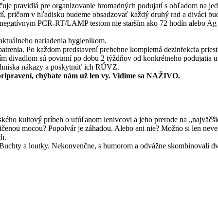
uje pravidlá pre organizovanie hromadných podujatí s ohľadom na jedn
ľudí, pričom v hľadisku budeme obsadzovať každý druhý rad a diváci b
 negatívnym PCR-RT/LAMP testom nie starším ako 72 hodín alebo Ag tes
aktuálneho nariadenia hygienikom.
atrenia. Po každom predstavení prebehne kompletná dezinfekcia pries
aším divadlom sú povinní po dobu 2 týždňov od konkrétneho podujatia 
 ohniska nákazy a poskytnúť ich RÚVZ.
ripravení, chýbate nám už len vy. Vidíme sa NAŽIVO.
ho kultový príbeh o ufúľanom lenivcovi a jeho prerode na „najväčšie
ničenou mocou? Popolvár je záhadou. Alebo ani nie? Možno si len neve
h.
a Buchty a loutky. Nekonvenčne, s humorom a odvážne skombinovali dve