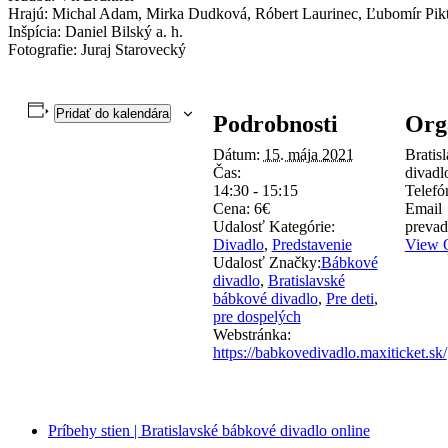
Hrajú: Michal Adam, Mirka Dudková, Róbert Laurinec, Ľubomír Pikt
Inšpícia: Daniel Bilský a. h.
Fotografie: Juraj Starovecký
Pridať do kalendára
Podrobnosti
Org
Dátum:
15. mája 2021
Bratis
Čas:
divadl
14:30 - 15:15
Telef
Cena:
6€
Email
Udalosť Kategórie:
preva
Divadlo
,
Predstavenie
View O
Udalosť Značky:
Bábkové
divadlo
,
Bratislavské
bábkové divadlo
,
Pre deti
,
pre dospelých
Webstránka:
https://babkovedivadlo.maxiticket.sk/
Príbehy stien | Bratislavské bábkové divadlo online