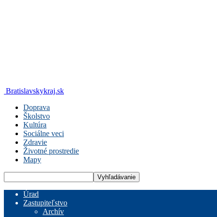
Bratislavskykraj.sk
Doprava
Školstvo
Kultúra
Sociálne veci
Zdravie
Životné prostredie
Mapy
Úrad
Zastupiteľstvo
Archív