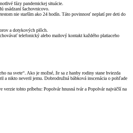
otlivé fázy pandemickej situácie.
udú usádzaní šachovnicovo.
tom nie starším ako 24 hodín. Táto povinnosť neplatí pre deti do
torov a dotykových plôch.
uchovávať telefonický alebo mailový kontakt každého platiaceho
ho na svete“. Ako je možné, že sa z hanby rodiny stane hviezda
ril a nikto neveril jemu. Dobrodružná bábková inscenácia o pohľade
 verzie tohto príbehu: Popolvár hnusná tvár a Popolvár najväčší na