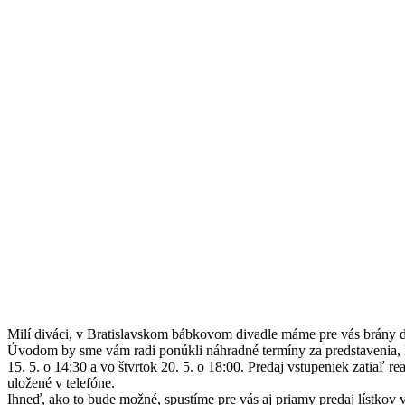
Milí diváci, v Bratislavskom bábkovom divadle máme pre vás brány 
Úvodom by sme vám radi ponúkli náhradné termíny za predstavenia, kto
15. 5. o 14:30 a vo štvrtok 20. 5. o 18:00. Predaj vstupeniek zatiaľ r
uložené v telefóne.
Ihneď, ako to bude možné, spustíme pre vás aj priamy predaj lístkov 