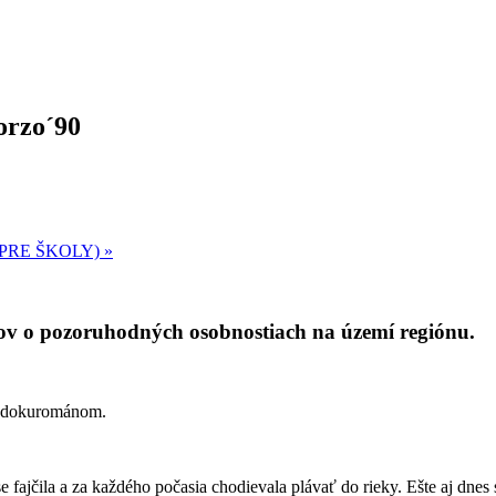
orzo´90
 PRE ŠKOLY)
»
v o pozoruhodných osobnostiach na území regiónu.
 dokurománom.
 fajčila a za každého počasia chodievala plávať do rieky. Ešte aj dnes