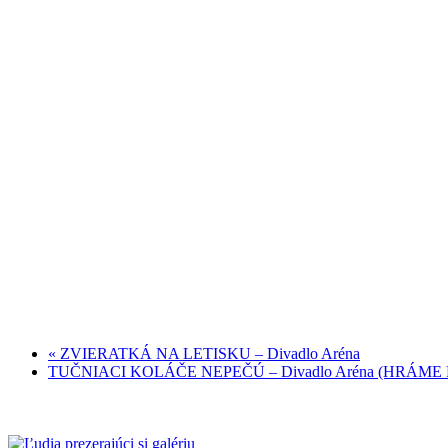
«
ZVIERATKÁ NA LETISKU – Divadlo Aréna
TUČNIACI KOLÁČE NEPEČÚ – Divadlo Aréna (HRÁME