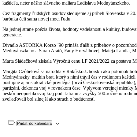
kaštieľa, neter nášho slávneho maliara Ladislava Mednyánszkeho.
Cez fragmenty ľudských osudov sledujeme aj príbeh Slovenska v 20. st
barónka čelí sama novej moci ľudu.
Na jednej strane poézia života, hodnoty vzdelanosti a kultúry, budo
generácie.
Divadlo ASTORKA Korzo ´90 prináša ďalší z príbehov o pozoruhodný
Mednyánszkeho a Sarah Arató, Fany Horváthovej, Mateja Landla, Mi
Marta Sládečková získala Výročnú cenu LF 2021/2022 za postavu Ma
Margita Czóbelová sa narodila v Rakúsko-Uhorsku ako potomok bohate
Mednyánszky, matkin brat, ktorý s nimi trávil čas v rodinnom kaštieli 
postupne aj aristokratické privilégiá (prvá Československá republika)
partizáni, dokonca vraj v rovnakom čase. Vplyvom verejnej mienky M
neskôr neopustila svoj kraj pod Tatrami a zvyšky 500-ročného rodinn
zveľaďovali bol silnejší ako strach o budúcnosť.
Pridať do kalendára