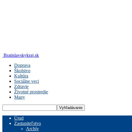
Bratislavskykraj.sk
Doprava
Školstvo
Kultúra
Sociálne veci
Zdravie
Životné prostredie
Mapy
Úrad
Zastupiteľstvo
Archív