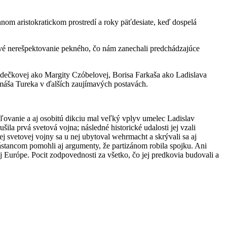
nnom aristokratickom prostredí a roky päťdesiate, keď dospelá
nové nerešpektovanie pekného, čo nám zanechali predchádzajúce
dečkovej ako Margity Czóbelovej, Borisa Farkaša ako Ladislava
áša Tureka v ďalších zaujímavých postavách.
ľovanie a aj osobitú dikciu mal veľký vplyv umelec Ladislav
ila prvá svetová vojna; následné historické udalosti jej vzali
ej svetovej vojny sa u nej ubytoval wehrmacht a skrývali sa aj
stancom pomohli aj argumenty, že partizánom robila spojku. Ani
 Európe. Pocit zodpovednosti za všetko, čo jej predkovia budovali a