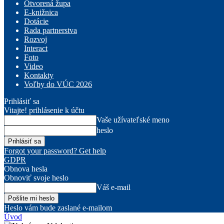
Otvorená župa
E-knižnica
Dotácie
Rada partnerstva
Rozvoj
Interact
Foto
Video
Kontakty
Voľby do VÚC 2026
Prihlásiť sa
Vitajte! prihlásenie k účtu
Vaše užívateľské meno
heslo
Forgot your password? Get help
GDPR
Obnova hesla
Obnoviť svoje heslo
Váš e-mail
Heslo vám bude zaslané e-mailom
Úvod