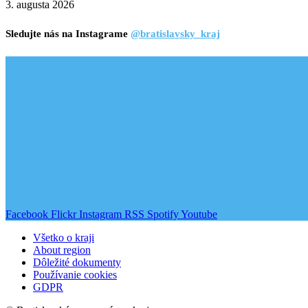
3. augusta 2026
Sledujte nás na Instagrame
@bratislavsky_kraj
Facebook
Flickr
Instagram
RSS
Spotify
Youtube
Všetko o kraji
About region
Dôležité dokumenty
Používanie cookies
GDPR