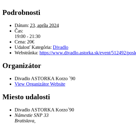
Podrobnosti
Dátum:
23. apríla 2024
Čas:
19:00 - 21:30
Cena:
20€
Udalosť Kategória:
Divadlo
Webstránka:
https://www.divadlo.astorka.sk/event/512492/pos
Organizátor
Divadlo ASTORKA Korzo ´90
View Organizátor Website
Miesto udalosti
Divadlo ASTORKA Korzo´90
Námestie SNP 33
Bratislava
,