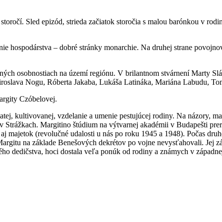
oročí. Sled epizód, strieda začiatok storočia s malou barónkou v rodi
vanie hospodárstva – dobré stránky monarchie. Na druhej strane povoj
ch osobnostiach na území regiónu. V brilantnom stvárnení Marty Slá
roslava Nogu, Róberta Jakaba, Lukáša Latináka, Mariána Labudu, Tom
rgity Czóbelovej.
j, kultivovanej, vzdelanie a umenie pestujúcej rodiny. Na názory, ma
v Strážkach. Margitino štúdium na výtvarnej akadémii v Budapešti preruš
, aj majetok (revolučné udalosti u nás po roku 1945 a 1948). Počas druh
argitu na základe Benešových dekrétov po vojne nevysťahovali. Jej zá
ého dedičstva, hoci dostala veľa ponúk od rodiny a známych v západnej