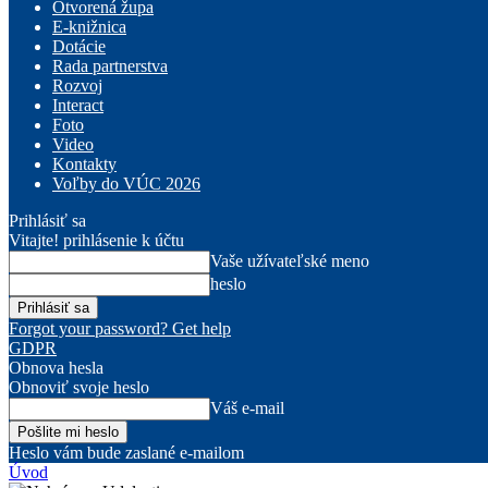
Otvorená župa
E-knižnica
Dotácie
Rada partnerstva
Rozvoj
Interact
Foto
Video
Kontakty
Voľby do VÚC 2026
Prihlásiť sa
Vitajte! prihlásenie k účtu
Vaše užívateľské meno
heslo
Forgot your password? Get help
GDPR
Obnova hesla
Obnoviť svoje heslo
Váš e-mail
Heslo vám bude zaslané e-mailom
Úvod