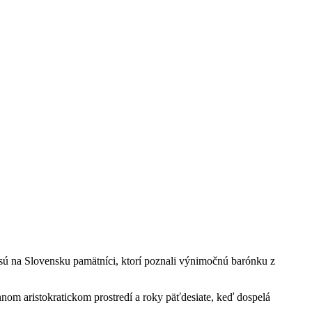
 sú na Slovensku pamätníci, ktorí poznali výnimočnú barónku z
nnom aristokratickom prostredí a roky päťdesiate, keď dospelá