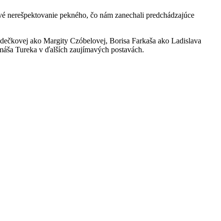
nové nerešpektovanie pekného, čo nám zanechali predchádzajúce
dečkovej ako Margity Czóbelovej, Borisa Farkaša ako Ladislava
áša Tureka v ďalších zaujímavých postavách.