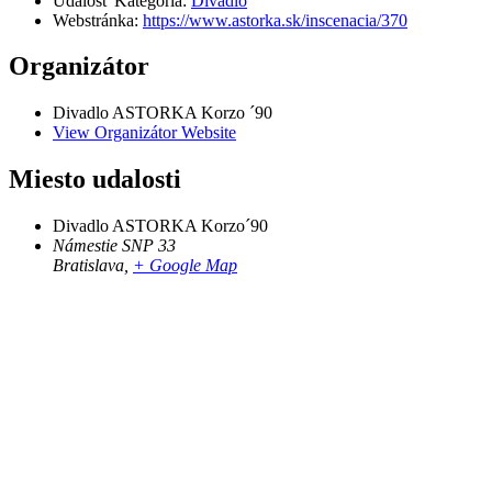
Udalosť Kategória:
Divadlo
Webstránka:
https://www.astorka.sk/inscenacia/370
Organizátor
Divadlo ASTORKA Korzo ´90
View Organizátor Website
Miesto udalosti
Divadlo ASTORKA Korzo´90
Námestie SNP 33
Bratislava
,
+ Google Map