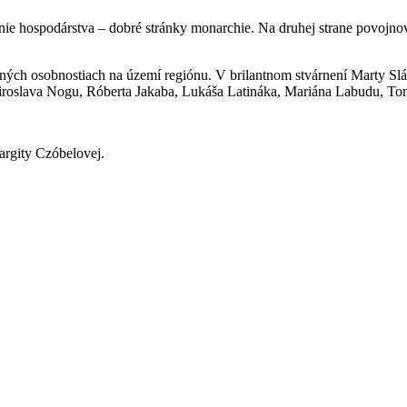
vanie hospodárstva – dobré stránky monarchie. Na druhej strane povoj
ch osobnostiach na území regiónu. V brilantnom stvárnení Marty Slá
roslava Nogu, Róberta Jakaba, Lukáša Latináka, Mariána Labudu, Tom
rgity Czóbelovej.