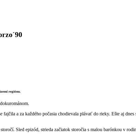
orzo´90
zemí regiónu.
 dokurománom.
 fajčila a za každého počasia chodievala plávať do rieky. Ešte aj dnes
oročí. Sled epizód, strieda začiatok storočia s malou barónkou v rodi