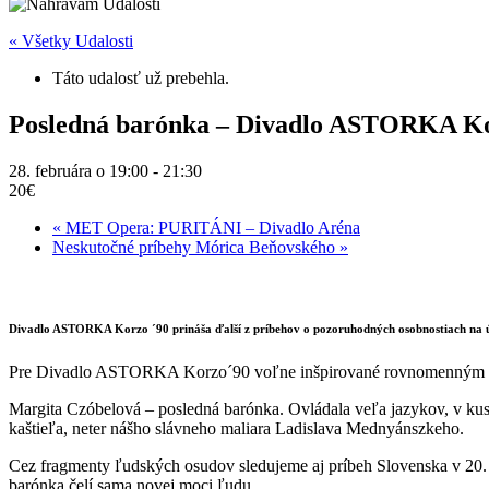
« Všetky Udalosti
Táto udalosť už prebehla.
Posledná barónka – Divadlo ASTORKA K
28. februára o 19:00
-
21:30
20€
«
MET Opera: PURITÁNI – Divadlo Aréna
Neskutočné príbehy Mórica Beňovského
»
Divadlo ASTORKA Korzo ´90 prináša ďalší z príbehov o pozoruhodných osobnostiach na ú
Pre Divadlo ASTORKA Korzo´90 voľne inšpirované rovnomenným
Margita Czóbelová – posledná barónka. Ovládala veľa jazykov, v kuse
kaštieľa, neter nášho slávneho maliara Ladislava Mednyánszkeho.
Cez fragmenty ľudských osudov sledujeme aj príbeh Slovenska v 20. st
barónka čelí sama novej moci ľudu.