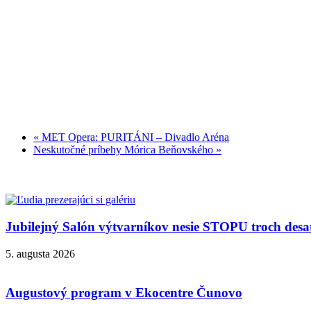
«
MET Opera: PURITÁNI – Divadlo Aréna
Neskutočné príbehy Mórica Beňovského
»
Jubilejný Salón výtvarníkov nesie STOPU troch desa
5. augusta 2026
Augustový program v Ekocentre Čunovo