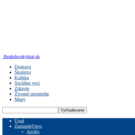
Bratislavskykraj.sk
Doprava
Školstvo
Kultúra
Sociálne veci
Zdravie
Životné prostredie
Mapy
Úrad
Zastupiteľstvo
Archív