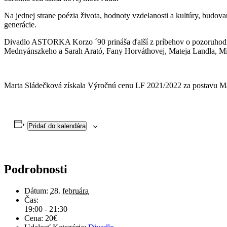
Na jednej strane poézia života, hodnoty vzdelanosti a kultúry, budo
generácie.
Divadlo ASTORKA Korzo ´90 prináša ďalší z príbehov o pozoruhodný
Mednyánszkeho a Sarah Arató, Fany Horváthovej, Mateja Landla, Mi
Marta Sládečková získala Výročnú cenu LF 2021/2022 za postavu Ma
Pridať do kalendára
Podrobnosti
Dátum:
28. februára
Čas:
19:00 - 21:30
Cena:
20€