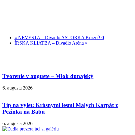
«
NEVESTA – Divadlo ASTORKA Korzo´90
ÍRSKA KLIATBA – Divadlo Aréna
»
Tvorenie v auguste – Mlok dunajský
6. augusta 2026
Tip na výlet: Krásnymi lesmi Malých Karpát z
Pezinka na Babu
6. augusta 2026