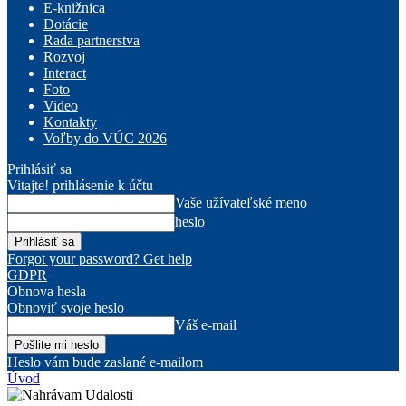
E-knižnica
Dotácie
Rada partnerstva
Rozvoj
Interact
Foto
Video
Kontakty
Voľby do VÚC 2026
Prihlásiť sa
Vitajte! prihlásenie k účtu
Vaše užívateľské meno
heslo
Forgot your password? Get help
GDPR
Obnova hesla
Obnoviť svoje heslo
Váš e-mail
Heslo vám bude zaslané e-mailom
Úvod