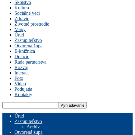
Školstvo
Kultúra
Sociálne veci
Zdravie
Životné prostredie
Mapy
Úrad
Zastupiteľstvo
Otvorená župa
E-knižnica
Dotácie
Rada partnerstva
Rozvoj
Interact
Foto
Video
Podujatia
Kontakty
Úrad
Zastupiteľstvo
Archív
Otvorená župa