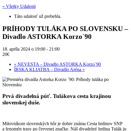
« Všetky Udalosti
Táto udalosť už prebehla.
PRÍHODY TULÁKA PO SLOVENSKU –
Divadlo ASTORKA Korzo´90
18. apríla 2024 o 19:00
-
21:00
20€
«
NEVESTA – Divadlo ASTORKA Korzo´90
ÍRSKA KLIATBA – Divadlo Aréna
»
Prvá divadelná púť. Tulákova cesta krajinou
slovenskej duše.
Milovníkom slovenských hôr je dobre známa Cesta hrdinov SNP
a fenomén trasy po červenej značke. Náš divadelný hrdina Tulák ju