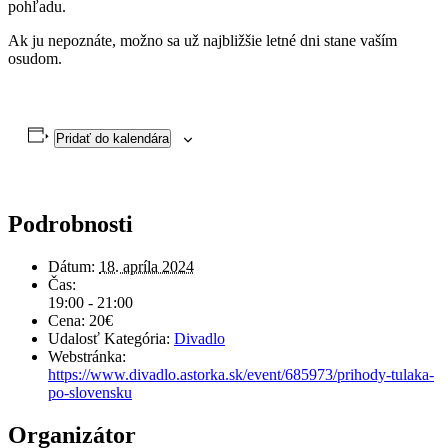
pohľadu.
Ak ju nepoznáte, možno sa už najbližšie letné dni stane vaším
osudom.
Pridať do kalendára
Podrobnosti
Dátum:
18. apríla 2024
Čas:
19:00 - 21:00
Cena:
20€
Udalosť Kategória:
Divadlo
Webstránka:
https://www.divadlo.astorka.sk/event/685973/prihody-tulaka-
po-slovensku
Organizátor