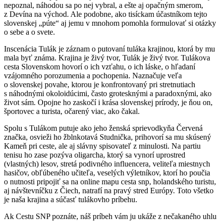
nepoznal, náhodou sa po nej vybral, a ešte aj opačným smerom,
z Devína na východ. Ale podobne, ako tisíckam účastníkom tejto
slovenskej „púte“ aj jemu v mnohom pomohla formulovať si otázky
o sebe a o svete.
Inscenácia Tulák je záznam o putovaní tuláka krajinou, ktorá by mu
mala byť známa. Krajina je živý tvor, Tulák je živý tvor. Tulákova
cesta Slovenskom hovorí o ich vzťahu, o ich láske, o hľadaní
vzájomného porozumenia a pochopenia. Naznačuje veľa
o slovenskej povahe, ktorou je konfrontovaný pri stretnutiach
s náhodnými okoloidúcimi, často grotesknými a paradoxnými, ako
život sám. Opojne ho zaskočí i krása slovenskej prírody, je ňou on,
športovec a turista, očarený viac, ako čakal.
Spolu s Tulákom putuje ako jeho ženská sprievodkyňa Červená
značka, osvieži ho žblnkotavá Studnička, prihovorí sa mu skúsený
Kameň pri ceste, ale aj slávny spisovateľ z minulosti. Na partiu
tenisu ho zase pozýva oligarcha, ktorý sa vynorí uprostred
(vlastných) lesov, stretá podivného influencera, veliteľa miestnych
hasičov, obľúbeného učiteľa, veselých výletníkov, ktorí ho poučia
o nutnosti pripojiť sa na online mapu cesta snp, holandského turistu,
aj návštevníčku z Čiech, natrafí na pravý stred Európy. Toto všetko
je naša krajina a súčasť tulákovho príbehu.
Ak Cestu SNP poznáte, náš príbeh vám ju ukáže z nečakaného uhlu