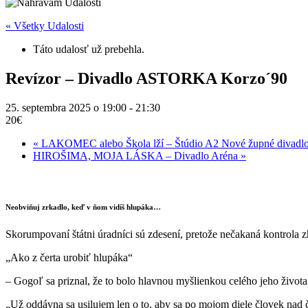
« Všetky Udalosti
Táto udalosť už prebehla.
Revízor – Divadlo ASTORKA Korzo´90
25. septembra 2025 o 19:00
-
21:30
20€
«
LAKOMEC alebo Škola lží – Štúdio A2 Nové župné divadl
HIROŠIMA, MOJA LÁSKA – Divadlo Aréna
»
Neobviňuj zrkadlo, keď v ňom vidíš hlupáka…
Skorumpovaní štátni úradníci sú zdesení, pretože nečakaná kontrola 
„Ako z čerta urobiť hlupáka“
– Gogoľ sa priznal, že to bolo hlavnou myšlienkou celého jeho života
„Už oddávna sa usilujem len o to, aby sa po mojom diele človek nad č