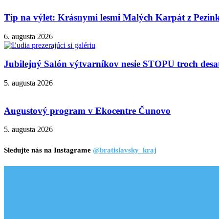
Tip na výlet: Krásnymi lesmi Malých Karpát z Pezi
6. augusta 2026
Jubilejný Salón výtvarníkov nesie STOPU troch desa
5. augusta 2026
Augustový program v Ekocentre Čunovo
5. augusta 2026
Sledujte nás na Instagrame
@bratislavsky_kraj