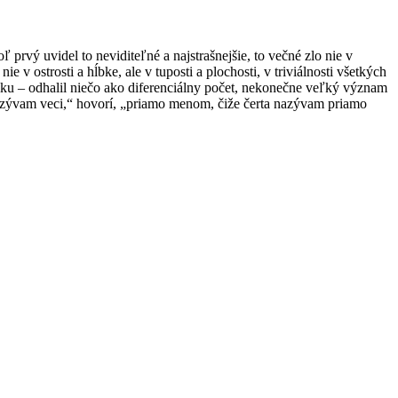
rvý uvidel to neviditeľné a najstrašnejšie, to večné zlo nie v
ie v ostrosti a hĺbke, ale v tuposti a plochosti, v triviálnosti všetkých
iku – odhalil niečo ako diferenciálny počet, nekonečne veľký význam
„Nazývam veci,“ hovorí, „priamo menom, čiže čerta nazývam priamo