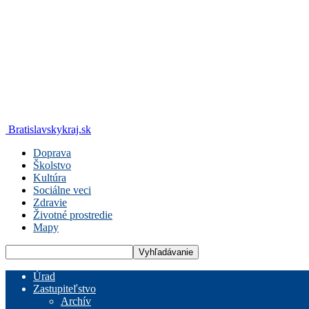
Bratislavskykraj.sk
Doprava
Školstvo
Kultúra
Sociálne veci
Zdravie
Životné prostredie
Mapy
Úrad
Zastupiteľstvo
Archív