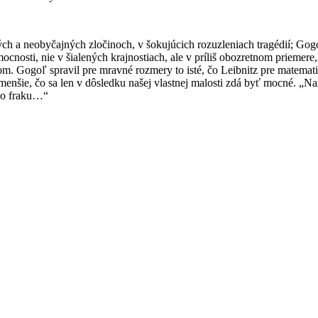
 a neobyčajných zločinoch, v šokujúcich rozuzleniach tragédií; Gogoľ p
ocnosti, nie v šialených krajnostiach, ale v príliš obozretnom priemere, n
m. Gogoľ spravil pre mravné rozmery to isté, čo Leibnitz pre matemat
najmenšie, čo sa len v dôsledku našej vlastnej malosti zdá byť mocné. 
vo fraku…“