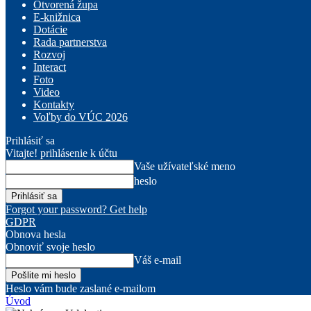
Otvorená župa
E-knižnica
Dotácie
Rada partnerstva
Rozvoj
Interact
Foto
Video
Kontakty
Voľby do VÚC 2026
Prihlásiť sa
Vitajte! prihlásenie k účtu
Vaše užívateľské meno
heslo
Forgot your password? Get help
GDPR
Obnova hesla
Obnoviť svoje heslo
Váš e-mail
Heslo vám bude zaslané e-mailom
Úvod