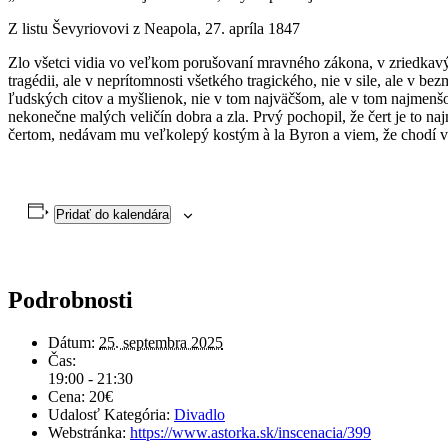
Z listu Ševyriovovi z Neapola, 27. apríla 1847
Zlo všetci vidia vo veľkom porušovaní mravného zákona, v zriedkavých
tragédii, ale v neprítomnosti všetkého tragického, nie v sile, ale v bezm
ľudských citov a myšlienok, nie v tom najväčšom, ale v tom najmenšo
nekonečne malých veličín dobra a zla. Prvý pochopil, že čert je to 
čertom, nedávam mu veľkolepý kostým à la Byron a viem, že chodí 
Pridať do kalendára
Podrobnosti
Dátum:
25. septembra 2025
Čas:
19:00 - 21:30
Cena:
20€
Udalosť Kategória:
Divadlo
Webstránka:
https://www.astorka.sk/inscenacia/399