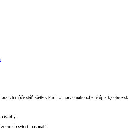
o
zhora ich môže stáť všetko. Prídu o moc, o nahonobené úplatky obrovsk
 a tvorby.
ertom do sýtosti nasmial.“