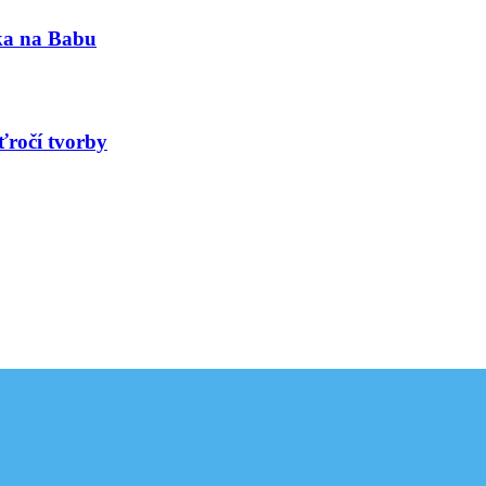
nka na Babu
ťročí tvorby