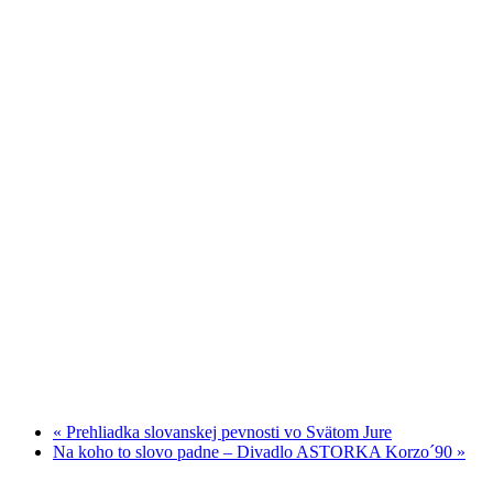
«
Prehliadka slovanskej pevnosti vo Svätom Jure
Na koho to slovo padne – Divadlo ASTORKA Korzo´90
»