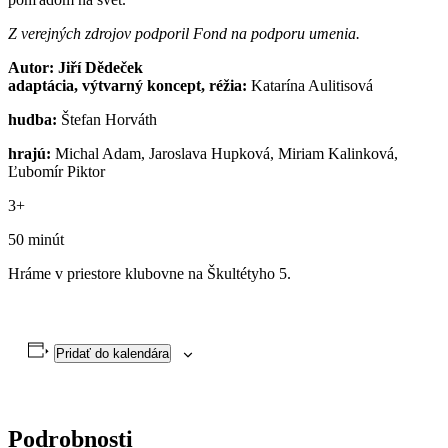
Z verejných zdrojov podporil Fond na podporu umenia.
Autor: Jiří Dědeček
adaptácia, výtvarný koncept, réžia:
Katarína Aulitisová
hudba:
Štefan Horváth
hrajú:
Michal Adam, Jaroslava Hupková, Miriam Kalinková,
Ľubom
ír Piktor
3+
50 minút
Hráme v priestore klubovne na Škultétyho 5.
Pridať do kalendára
Podrobnosti