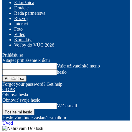
E-knižnica
Dotácie
Rada partnerstva
Rozvoj
Interact
Foto
Video
Kontakty
Voľby do VÚC 2026
Prihlásiť sa
Vitajte! prihlásenie k účtu
Vaše užívateľské meno
heslo
Forgot your password? Get help
GDPR
Obnova hesla
Obnoviť svoje heslo
Váš e-mail
Heslo vám bude zaslané e-mailom
Úvod