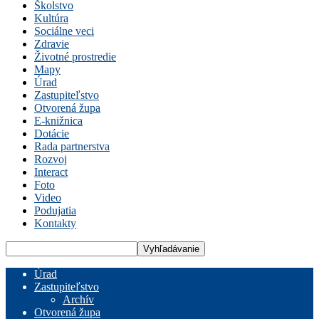
Školstvo
Kultúra
Sociálne veci
Zdravie
Životné prostredie
Mapy
Úrad
Zastupiteľstvo
Otvorená župa
E-knižnica
Dotácie
Rada partnerstva
Rozvoj
Interact
Foto
Video
Podujatia
Kontakty
Úrad
Zastupiteľstvo
Archív
Otvorená župa