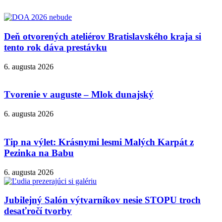
Deň otvorených ateliérov Bratislavského kraja si
tento rok dáva prestávku
6. augusta 2026
Tvorenie v auguste – Mlok dunajský
6. augusta 2026
Tip na výlet: Krásnymi lesmi Malých Karpát z
Pezinka na Babu
6. augusta 2026
Jubilejný Salón výtvarníkov nesie STOPU troch
desaťročí tvorby