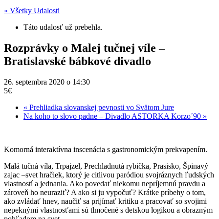
« Všetky Udalosti
Táto udalosť už prebehla.
Rozprávky o Malej tučnej víle –
Bratislavské bábkové divadlo
26. septembra 2020 o 14:30
5€
«
Prehliadka slovanskej pevnosti vo Svätom Jure
Na koho to slovo padne – Divadlo ASTORKA Korzo´90
»
Komorná interaktívna inscenácia s gastronomickým prekvapením.
Malá tučná víla, Trpajzel, Prechladnutá rybička, Prasisko, Špinavý
zajac –svet hračiek, ktorý je citlivou paródiou svojráznych ľudských
vlastností a jednania. Ako povedať niekomu nepríjemnú pravdu a
zároveň ho neuraziť? A ako si ju vypočuť? Krátke príbehy o tom,
ako zvládať hnev, naučiť sa prijímať kritiku a pracovať so svojimi
nepeknými vlastnosťami sú tlmočené s detskou logikou a obrazným
pohľadom na svet.