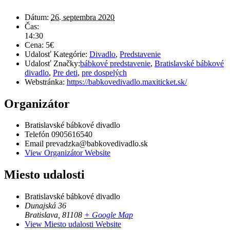
Dátum:
26. septembra 2020
Čas:
14:30
Cena:
5€
Udalosť Kategórie:
Divadlo
,
Predstavenie
Udalosť Značky:
bábkové predstavenie
,
Bratislavské bábkové
divadlo
,
Pre deti
,
pre dospelých
Webstránka:
https://babkovedivadlo.maxiticket.sk/
Organizátor
Bratislavské bábkové divadlo
Telefón
0905616540
Email
prevadzka@babkovedivadlo.sk
View Organizátor Website
Miesto udalosti
Bratislavské bábkové divadlo
Dunajská 36
Bratislava
,
81108
+ Google Map
View Miesto udalosti Website