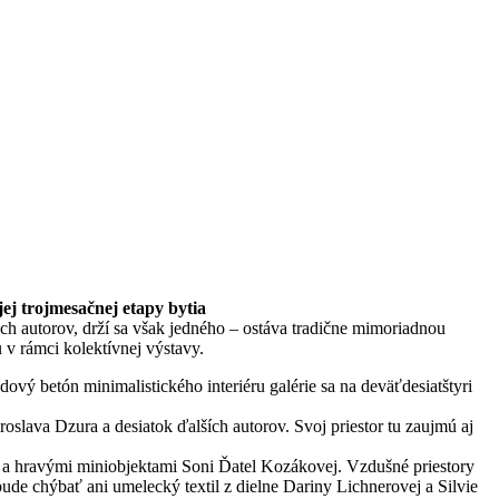
jej trojmesačnej etapy bytia
h autorov, drží sa však jedného – ostáva tradične mimoriadnou
 v rámci kolektívnej výstavy.
vý betón minimalistického interiéru galérie sa na deväťdesiatštyri
lava Dzura a desiatok ďalších autorov. Svoj priestor tu zaujmú aj
 a hravými miniobjektami Soni Ďatel Kozákovej. Vzdušné priestory
ude chýbať ani umelecký textil z dielne Dariny Lichnerovej a Silvie