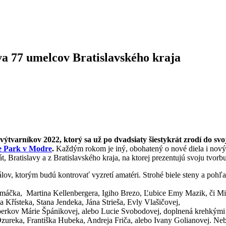
va 77 umelcov Bratislavského kraja
 výtvarníkov 2022,
ktorý sa už po dvadsiaty šiestykrát zrodí do svo
 Park v Modre
.
Každým rokom je iný, obohatený o nové diela i novýc
Bratislavy a z Bratislavského kraja, na ktorej prezentujú svoju tvorbu
, ktorým budú kontrovať vyzretí amatéri. Strohé biele steny a pohľado
áčka, Martina Kellenbergera, Igiho Brezo, Ľubice Emy Mazik, či Miros
 Křísteka, Stana Jendeka, Jána Strieša, Evly Vlašičovej,
 šperkov Márie Špánikovej, alebo Lucie Svobodovej, doplnená krehkými
Dzureka, Františka Hubeka, Andreja Friča, alebo Ivany Golianovej. Neb