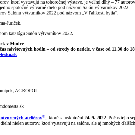
utorov, ktorí vystavujú na tohoročnej výstave, je veľmi dlhý – 77 aut
 v jedno spoločné výtvarné dielo pod názvom Salón výtvarníkov 2022.
torov Salónu výtvarníkov 2022 pod názvom „V ľahkosti bytia“.
ma-Juriček.
dnom katalógu Salón výtvarníkov 2022.
ark v Modre
čas návštevných hodín – od stredy do nedele, v čase od 11.30 do 18
lesko.sk
Framipek, AGROPOL
mdomesta.sk
®
otvorených ateliérov
, ktoré sa uskutoční
24. 9. 2022
. Počas tejto s
dielní nielen autorov, ktorí vystavujú na salóne, ale aj mnohých ďalší