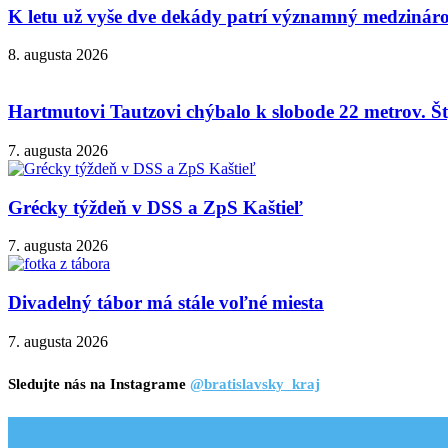
K letu už vyše dve dekády patrí významný medzinárod
8. augusta 2026
Hartmutovi Tautzovi chýbalo k slobode 22 metrov. Šty
7. augusta 2026
Grécky týždeň v DSS a ZpS Kaštieľ
7. augusta 2026
Divadelný tábor má stále voľné miesta
7. augusta 2026
Sledujte nás na Instagrame
@bratislavsky_kraj