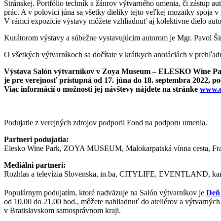
Stránskej. Portfólio techník a žánrov výtvarného umenia, či zástup a
prác. A v polovici júna sa všetky dieliky tejto veľkej mozaiky spoja
V rámci expozície výstavy môžete vzhliadnuť aj kolektívne dielo au
Kurátorom výstavy a súbežne vystavujúcim autorom je Mgr. Pavol Ši
O všetkých výtvarníkoch sa dočítate v krátkych anotáciách v prehľa
Výstava Salón výtvarníkov v Zoya Museum – ELESKO Wine P
je pre verejnosť prístupná od 17. júna do 18. septembra 2022, po
Viac informácií o možnosti jej návštevy nájdete na stránke
www.e
Podujatie z verejných zdrojov podporil Fond na podporu umenia.
Partneri podujatia:
Elesko Wine Park, ZOYA MUSEUM, Malokarpatská vínna cesta, 
Mediálni partneri:
Rozhlas a televízia Slovenska, in.ba, CITYLIFE, EVENTLAND, ka
Populárnym podujatím, ktoré nadväzuje na Salón výtvarníkov je
Deň 
od 10.00 do 21.00 hod., môžete nahliadnuť do ateliérov a výtvarných 
v Bratislavskom samosprávnom kraji.