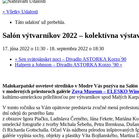
« Všetky Udalosti
Táto udalosť už prebehla.
Salón výtvarníkov 2022 – kolektívna výsta
17. júna 2022 o 11:30
-
18. septembra 2022 o 18:30
«
Sen svätojánskej noci – Divadlo ASTORKA Korzo ́90
Halpern a Johnson – Divadlo ASTORKA Korzo ´90
»
Malokarpatské osvetové stredisko v Modre Vás pozýva na Salón
v moderných priestoroch galérie
Zoya Museum – ELESKO Wine
kultúrno-umeleckou príležitosťou pre výtvarníkov spod Malých Karpát, 
V tomto ročníku sa Vám opätovne predstavia zvučné mená profesionálov
dní odejú do pestrého šatu
z obrazov Igora Piačku, Ladislava Černého, Jána Fekete, Mariána Kom
umelecké fotografie z tvorby Michala Šebeňu, Petra Brenkusa, Dušana
či Richarda Gottschalla. Očarí Vás nádhera prírodou inšpirovaných
galérie vyplnia sochy, objekty a plastiky Víta Bojňanského, Martina 