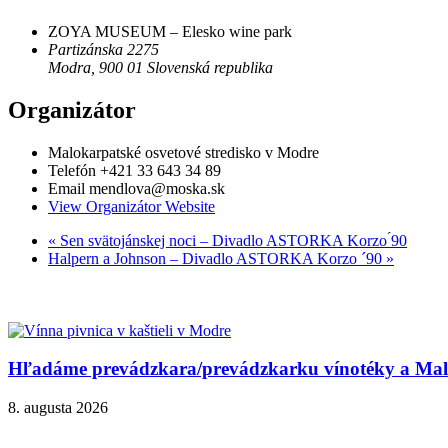
ZOYA MUSEUM – Elesko wine park
Partizánska 2275
Modra
,
900 01
Slovenská republika
Organizátor
Malokarpatské osvetové stredisko v Modre
Telefón
+421 33 643 34 89
Email
mendlova@moska.sk
View Organizátor Website
«
Sen svätojánskej noci – Divadlo ASTORKA Korzo ́90
Halpern a Johnson – Divadlo ASTORKA Korzo ´90
»
Hľadáme prevádzkara/prevádzkarku vínotéky a Malok
8. augusta 2026