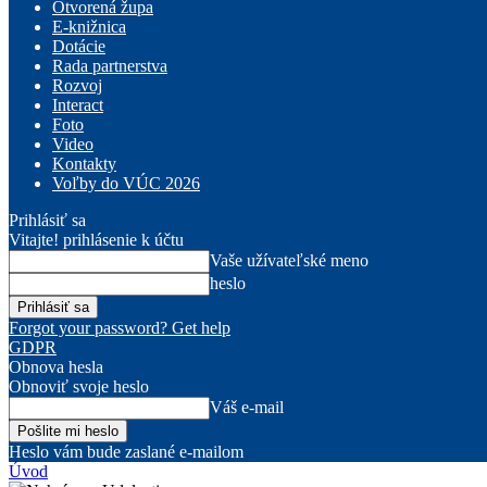
Otvorená župa
E-knižnica
Dotácie
Rada partnerstva
Rozvoj
Interact
Foto
Video
Kontakty
Voľby do VÚC 2026
Prihlásiť sa
Vitajte! prihlásenie k účtu
Vaše užívateľské meno
heslo
Forgot your password? Get help
GDPR
Obnova hesla
Obnoviť svoje heslo
Váš e-mail
Heslo vám bude zaslané e-mailom
Úvod