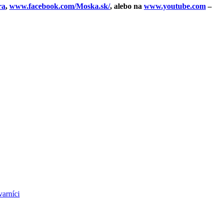
ra
,
www.facebook.com/Moska.sk/
, alebo na
www.youtube.com
–
varníci