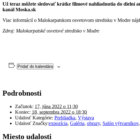
Už teraz môžete sledovať krátke filmové nahliadnutia do dielní 
kanál Moska.sk
Viac informácií o Malokarpatskom osvetovom stredisku v Modre náj
Zdroj: Malokarpatské osvetové stredisko v Modre
Pridať do kalendára
Podrobnosti
Začiatok:
17. júna 2022 o 11:30
Koniec:
18. septembra 2022 o 18:30
Udalosť Kategórie:
Prehliadka
,
Výstava
Udalosť Značky:
expozícia
,
Galéria
,
obrazy
,
Salón výtvarníkov
Miesto udalosti