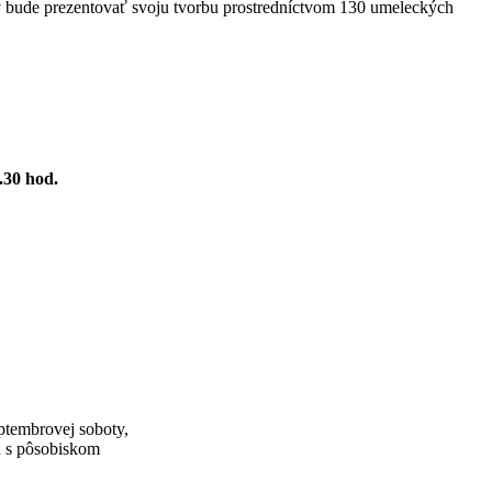
orov bude prezentovať svoju tvorbu prostredníctvom 130 umeleckých
.30 hod.
eptembrovej soboty,
ch s pôsobiskom