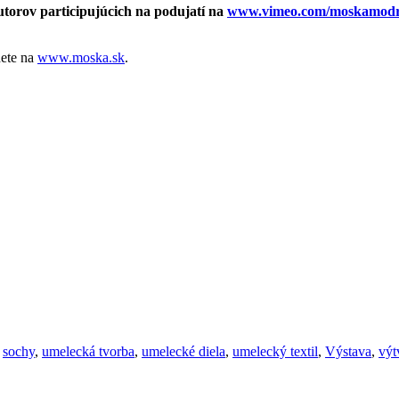
autorov participujúcich na podujatí na
www.vimeo.com/moskamod
dete na
www.moska.sk
.
,
sochy
,
umelecká tvorba
,
umelecké diela
,
umelecký textil
,
Výstava
,
výt