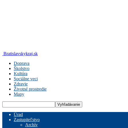
Bratislavskykraj.sk
Doprava
Školstvo
Kultúra
Sociálne veci
Zdravie
Životné prostredie
Mapy
Úrad
Zastupiteľstvo
Archív