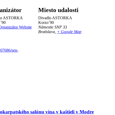
anizátor
Miesto udalosti
dlo ASTORKA
Divadlo ASTORKA
´90
Korzo´90
rganizátor Website
Námestie SNP 33
Bratislava
,
+ Google Map
107686/sen-
arpatského salónu vína v kaštieli v Modre