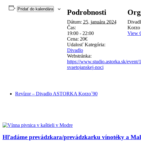
Pridať do kalendára
Podrobnosti
Org
Dátum:
25. januára 2024
Diva
Čas:
Korzo 
19:00 - 22:00
View O
Cena:
20€
Udalosť Kategória:
Divadlo
Webstránka:
https://www.studio.astorka.sk/event/
svaetojanskej-noci
Revízor – Divadlo ASTORKA Korzo´90
Hľadáme prevádzkara/prevádzkarku vínotéky a Malok