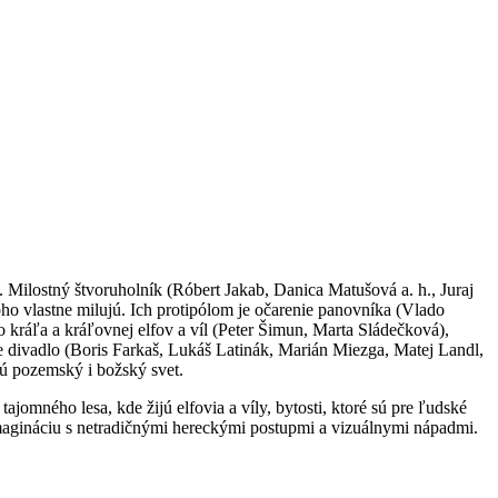
. Milostný štvoruholník (Róbert Jakab, Danica Matušová a. h., Juraj
o vlastne milujú. Ich protipólom je očarenie panovníka (Vlado
ráľa a kráľovnej elfov a víl (Peter Šimun, Marta Sládečková),
e divadlo (Boris Farkaš, Lukáš Latinák, Marián Miezga, Matej Landl,
ú pozemský i božský svet.
ajomného lesa, kde žijú elfovia a víly, bytosti, ktoré sú pre ľudské
imagináciu s netradičnými hereckými postupmi a vizuálnymi nápadmi.