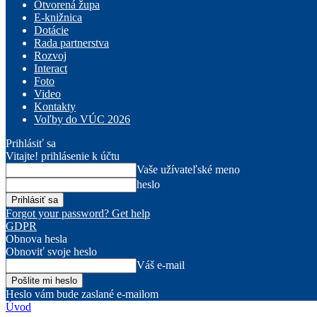
Otvorená župa
E-knižnica
Dotácie
Rada partnerstva
Rozvoj
Interact
Foto
Video
Kontakty
Voľby do VÚC 2026
Prihlásiť sa
Vitajte! prihlásenie k účtu
Vaše užívateľské meno
heslo
Forgot your password? Get help
GDPR
Obnova hesla
Obnoviť svoje heslo
Váš e-mail
Heslo vám bude zaslané e-mailom
Úvod