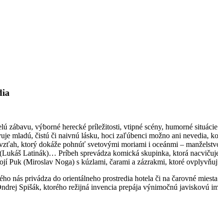
dia
 zábavu, výborné herecké príležitosti, vtipné scény, humorné situácie
 mladú, čistú či naivnú lásku, hoci zaľúbenci možno ani nevedia, koh
ťah, ktorý dokáže pohnúť svetovými moriami i oceánmi – manželstvo k
a (Lukáš Latinák)… Príbeh sprevádza komická skupinka, ktorá nacvičuj
í Puk (Miroslav Noga) s kúzlami, čarami a zázrakmi, ktoré ovplyvňuj
ho nás privádza do orientálneho prostredia hotela či na čarovné miesta t
Ondrej Spišák, ktorého režijná invencia prepája výnimočnú javiskovú 