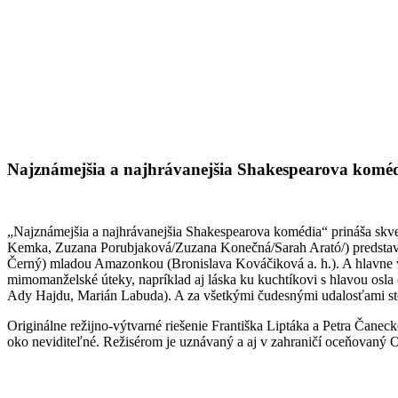
Najznámejšia a najhrávanejšia Shakespearova komé
„Najznámejšia a najhrávanejšia Shakespearova komédia“ prináša skvelú
Kemka, Zuzana Porubjaková/Zuzana Konečná/Sarah Arató/) predstavuje
Černý) mladou Amazonkou (Bronislava Kováčiková a. h.). A hlavne vz
mimomanželské úteky, napríklad aj láska ku kuchtíkovi s hlavou osl
Ady Hajdu, Marián Labuda). A za všetkými čudesnými udalosťami stoj
Originálne režijno-výtvarné riešenie Františka Liptáka a Petra Čanecké
oko neviditeľné. Režisérom je uznávaný a aj v zahraničí oceňovaný 