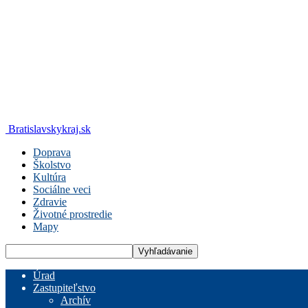
Bratislavskykraj.sk
Doprava
Školstvo
Kultúra
Sociálne veci
Zdravie
Životné prostredie
Mapy
Úrad
Zastupiteľstvo
Archív