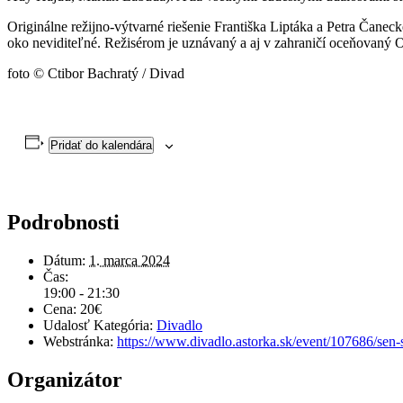
Originálne režijno-výtvarné riešenie Františka Liptáka a Petra Čanecké
oko neviditeľné. Režisérom je uznávaný a aj v zahraničí oceňovaný 
foto © Ctibor Bachratý / Divad
Pridať do kalendára
Podrobnosti
Dátum:
1. marca 2024
Čas:
19:00 - 21:30
Cena:
20€
Udalosť Kategória:
Divadlo
Webstránka:
https://www.divadlo.astorka.sk/event/107686/sen-
Organizátor