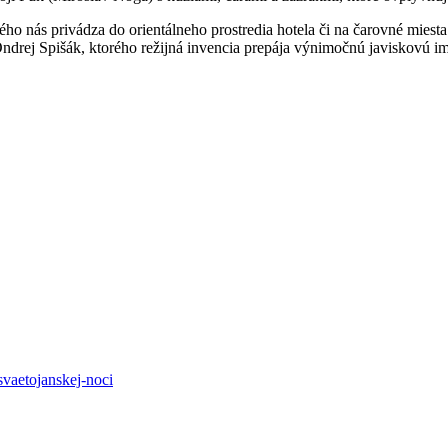
ho nás privádza do orientálneho prostredia hotela či na čarovné miesta t
Ondrej Spišák, ktorého režijná invencia prepája výnimočnú javiskovú 
svaetojanskej-noci