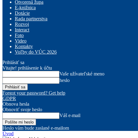
Otvorená župa
E-knižnica
Dotácie
Rada partnerstva
Rozvoj
Interact
Foto
Video
Kontakty
Voľby do VÚC 2026
Prihlásiť sa
Vitajte! prihlásenie k účtu
Vaše užívateľské meno
heslo
Forgot your password? Get help
GDPR
Obnova hesla
Obnoviť svoje heslo
Váš e-mail
Heslo vám bude zaslané e-mailom
Úvod