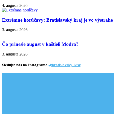
4. augusta 2026
Extrémne horúčavy: Bratislavský kraj je vo výstrahe 3
3. augusta 2026
Čo prinesie august v kaštieli Modra?
3. augusta 2026
Sledujte nás na Instagrame
@bratislavsky_kraj