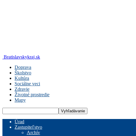
Bratislavskykraj.sk
Doprava
Školstvo
Kultúra
Sociálne veci
Zdravie
Životné prostredie
Mapy
Úrad
Zastupiteľstvo
Archív