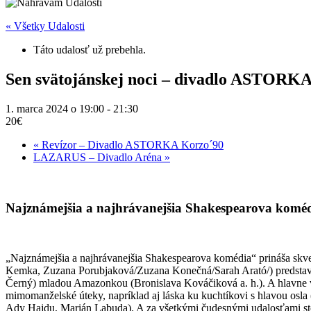
« Všetky Udalosti
Táto udalosť už prebehla.
Sen svätojánskej noci – divadlo ASTORK
1. marca 2024 o 19:00
-
21:30
20€
«
Revízor – Divadlo ASTORKA Korzo´90
LAZARUS – Divadlo Aréna
»
Najznámejšia a najhrávanejšia Shakespearova komé
„Najznámejšia a najhrávanejšia Shakespearova komédia“ prináša skvelú
Kemka, Zuzana Porubjaková/Zuzana Konečná/Sarah Arató/) predstavuje
Černý) mladou Amazonkou (Bronislava Kováčiková a. h.). A hlavne vz
mimomanželské úteky, napríklad aj láska ku kuchtíkovi s hlavou osl
Ady Hajdu, Marián Labuda). A za všetkými čudesnými udalosťami stoj