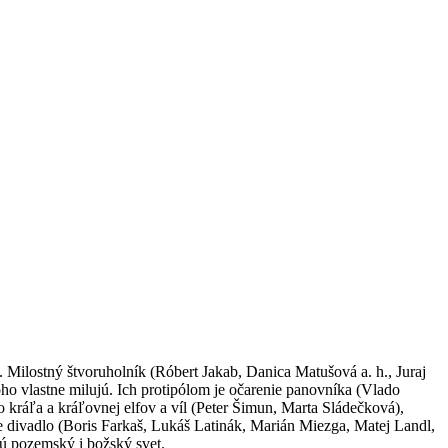
. Milostný štvoruholník (Róbert Jakab, Danica Matušová a. h., Juraj
o vlastne milujú. Ich protipólom je očarenie panovníka (Vlado
ráľa a kráľovnej elfov a víl (Peter Šimun, Marta Sládečková),
e divadlo (Boris Farkaš, Lukáš Latinák, Marián Miezga, Matej Landl,
ú pozemský i božský svet.