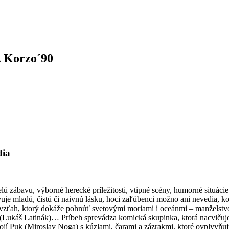
A Korzo´90
dia
 zábavu, výborné herecké príležitosti, vtipné scény, humorné situácie
 mladú, čistú či naivnú lásku, hoci zaľúbenci možno ani nevedia, koh
ťah, ktorý dokáže pohnúť svetovými moriami i oceánmi – manželstvo k
a (Lukáš Latinák)… Príbeh sprevádza komická skupinka, ktorá nacvičuj
í Puk (Miroslav Noga) s kúzlami, čarami a zázrakmi, ktoré ovplyvňuj