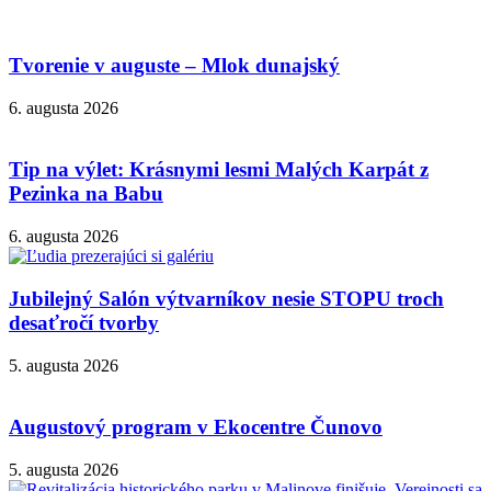
Tvorenie v auguste – Mlok dunajský
6. augusta 2026
Tip na výlet: Krásnymi lesmi Malých Karpát z
Pezinka na Babu
6. augusta 2026
Jubilejný Salón výtvarníkov nesie STOPU troch
desaťročí tvorby
5. augusta 2026
Augustový program v Ekocentre Čunovo
5. augusta 2026