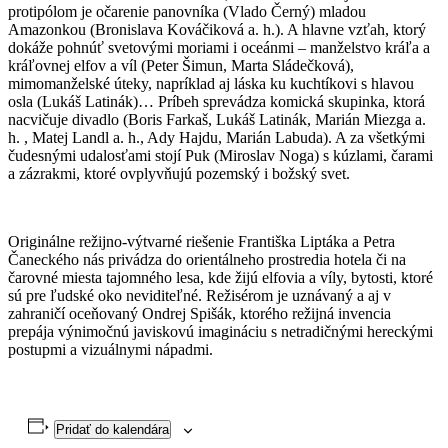
protipólom je očarenie panovníka (Vlado Černý) mladou
Amazonkou (Bronislava Kováčiková a. h.). A hlavne vzťah, ktorý
dokáže pohnúť svetovými moriami i oceánmi – manželstvo kráľa a
kráľovnej elfov a víl (Peter Šimun, Marta Sládečková),
mimomanželské úteky, napríklad aj láska ku kuchtíkovi s hlavou
osla (Lukáš Latinák)… Príbeh sprevádza komická skupinka, ktorá
nacvičuje divadlo (Boris Farkaš, Lukáš Latinák, Marián Miezga a.
h. , Matej Landl a. h., Ady Hajdu, Marián Labuda). A za všetkými
čudesnými udalosťami stojí Puk (Miroslav Noga) s kúzlami, čarami
a zázrakmi, ktoré ovplyvňujú pozemský i božský svet.
Originálne režijno-výtvarné riešenie Františka Liptáka a Petra
Čaneckého nás privádza do orientálneho prostredia hotela či na
čarovné miesta tajomného lesa, kde žijú elfovia a víly, bytosti, ktoré
sú pre ľudské oko neviditeľné. Režisérom je uznávaný a aj v
zahraničí oceňovaný Ondrej Spišák, ktorého režijná invencia
prepája výnimočnú javiskovú imagináciu s netradičnými hereckými
postupmi a vizuálnymi nápadmi.
Pridať do kalendára