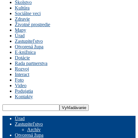
Školstvo
Kultúra
Sociálne veci
Zdravie
Životné prostredie
Mapy
Úrad
Zastupiteľstvo
Otvorená župa
E-knižnica
Dotácie
Rada partnerstva
Rozvoj
Interact
Foto
Video
Podujatia
Kontakty
Úrad
Zastupiteľstvo
Archív
Otvorená župa