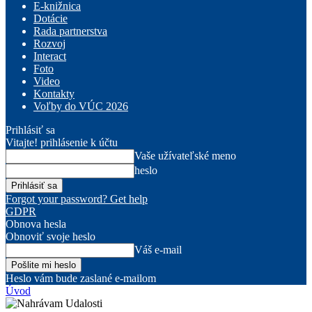
E-knižnica
Dotácie
Rada partnerstva
Rozvoj
Interact
Foto
Video
Kontakty
Voľby do VÚC 2026
Prihlásiť sa
Vitajte! prihlásenie k účtu
Vaše užívateľské meno
heslo
Forgot your password? Get help
GDPR
Obnova hesla
Obnoviť svoje heslo
Váš e-mail
Heslo vám bude zaslané e-mailom
Úvod