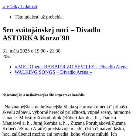
« Všetky Udalosti
Táto udalosť už prebehla.
Sen svätojánskej noci – Divadlo
ASTORKA Korzo´90
31. mája 2025 o 19:00
-
21:30
20€
«
MET Opera: BARBIER ZO SEVILLY – Divadlo Aréna
WALKING SONGS – Divadlo Aréna
»
Najznámejšia a najhrávanejšia Shakespearova komédia
„Najznámejšia a najhrávanejšia Shakespearova komédia“ prináša
skvelú zábavu, výborné herecké príležitosti, vtipné scény, humorné
situácie. Milostný štvoruholník (Róbert Jakab a. h. , Danica
Matušová a. h., Juraj Kemka a. h. , Zuzana Porubjaková/Zuzana
Konečná/Sarah Arató/) predstavuje mladú, čistú či naivnú lásku,
hoci zaľúbenci možno ani nevedia, koho vlastne milujú. Ich