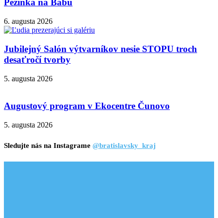
Pezinka na Babu
6. augusta 2026
Jubilejný Salón výtvarníkov nesie STOPU troch
desaťročí tvorby
5. augusta 2026
Augustový program v Ekocentre Čunovo
5. augusta 2026
Sledujte nás na Instagrame
@bratislavsky_kraj