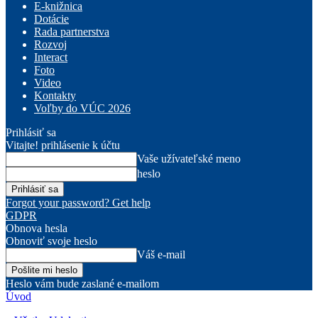
E-knižnica
Dotácie
Rada partnerstva
Rozvoj
Interact
Foto
Video
Kontakty
Voľby do VÚC 2026
Prihlásiť sa
Vitajte! prihlásenie k účtu
Vaše užívateľské meno
heslo
Forgot your password? Get help
GDPR
Obnova hesla
Obnoviť svoje heslo
Váš e-mail
Heslo vám bude zaslané e-mailom
Úvod