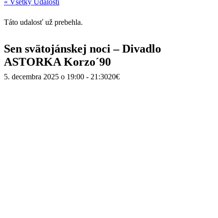
« Všetky Udalosti
Táto udalosť už prebehla.
Sen svätojánskej noci – Divadlo
ASTORKA Korzo´90
5. decembra 2025 o 19:00
-
21:30
20€