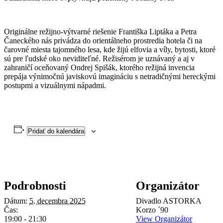
Originálne režijno-výtvarné riešenie Františka Liptáka a Petra
Čaneckého nás privádza do orientálneho prostredia hotela či na
čarovné miesta tajomného lesa, kde žijú elfovia a víly, bytosti, ktoré
sú pre ľudské oko neviditeľné. Režisérom je uznávaný a aj v
zahraničí oceňovaný Ondrej Spišák, ktorého režijná invencia
prepája výnimočnú javiskovú imagináciu s netradičnými hereckými
postupmi a vizuálnymi nápadmi.
Pridať do kalendára
Podrobnosti
Organizátor
Dátum:
5. decembra 2025
Divadlo ASTORKA
Čas:
Korzo ´90
19:00 - 21:30
View Organizátor