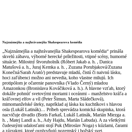
Najznámejšia a najhrávanejšia Shakespearova komédia
„Najznámejšia a najhrávanejšia Shakespearova komédia“ prináša
skvelú zábavu, výborné herecké príležitosti, vtipné scény, humorné
situácie. Milostný štvoruholník (Róbert Jakab a. h. , Danica
Matušová a. h., Juraj Kemka a. h. , Zuzana Porubjaková/Zuzana
Konečná/Sarah Arató/) predstavuje mladú, čistú či naivnú lásku,
hoci zaľúbenci možno ani nevedia, koho vlastne milujú. Ich
protipólom je očarenie panovníka (Vlado Černý) mladou
Amazonkou (Bronislava Kováčiková a. h.). A hlavne vzťah, ktorý
dokáže pohnúť svetovými moriami i oceánmi – manželstvo kráľa a
kráľovnej elfov a víl (Peter Šimun, Marta Sládečková),
mimomanželské úteky, napríklad aj láska ku kuchtíkovi s hlavou
osla (Lukáš Latinák)… Príbeh sprevádza komická skupinka, ktorá
nacvičuje divadlo (Boris Farkaš, Lukáš Latinák, Marián Miezga a.
h. , Matej Landl a. h., Ady Hajdu, Marián Labuda). A za všetkými
čudesnými udalosťami stojí Puk (Miroslav Noga) s kúzlami, čarami
a zázrakmi, ktoré ovplyvňujú pozemský i božský svet.