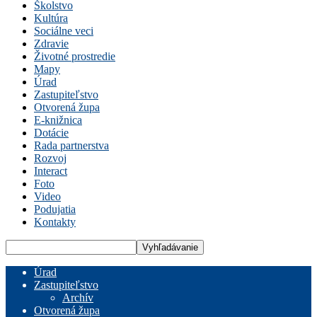
Školstvo
Kultúra
Sociálne veci
Zdravie
Životné prostredie
Mapy
Úrad
Zastupiteľstvo
Otvorená župa
E-knižnica
Dotácie
Rada partnerstva
Rozvoj
Interact
Foto
Video
Podujatia
Kontakty
Úrad
Zastupiteľstvo
Archív
Otvorená župa