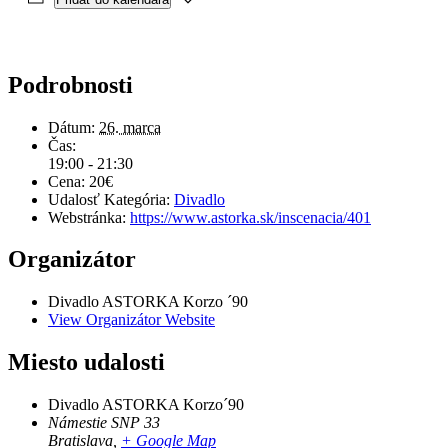
Podrobnosti
Dátum:
26. marca
Čas:
19:00 - 21:30
Cena:
20€
Udalosť Kategória:
Divadlo
Webstránka:
https://www.astorka.sk/inscenacia/401
Organizátor
Divadlo ASTORKA Korzo ´90
View Organizátor Website
Miesto udalosti
Divadlo ASTORKA Korzo´90
Námestie SNP 33
Bratislava
,
+ Google Map