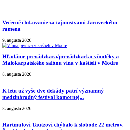
Večerné člnkovanie za tajomstvami Jaroveckého
ramena
9. augusta 2026
Hľadáme prevádzkara/prevádzkarku vínotéky a
Malokarpatského salónu vína v kaštieli v Modre
8. augusta 2026
K letu už vyše dve dekády patrí významný
medzinárodný festival komornej...
8. augusta 2026
Hartmutovi Tautzovi chýbalo k slobode 22 metrov.