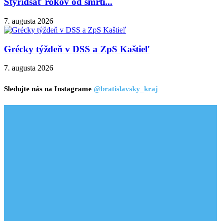
Štyridsať rokov od smrti...
7. augusta 2026
Grécky týždeň v DSS a ZpS Kaštieľ
7. augusta 2026
Sledujte nás na Instagrame
@bratislavsky_kraj