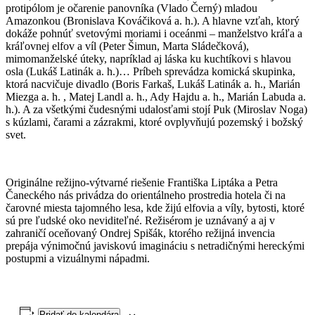
protipólom je očarenie panovníka (Vlado Černý) mladou
Amazonkou (Bronislava Kováčiková a. h.). A hlavne vzťah, ktorý
dokáže pohnúť svetovými moriami i oceánmi – manželstvo kráľa a
kráľovnej elfov a víl (Peter Šimun, Marta Sládečková),
mimomanželské úteky, napríklad aj láska ku kuchtíkovi s hlavou
osla (Lukáš Latinák a. h.)… Príbeh sprevádza komická skupinka,
ktorá nacvičuje divadlo (Boris Farkaš, Lukáš Latinák a. h., Marián
Miezga a. h. , Matej Landl a. h., Ady Hajdu a. h., Marián Labuda a.
h.). A za všetkými čudesnými udalosťami stojí Puk (Miroslav Noga)
s kúzlami, čarami a zázrakmi, ktoré ovplyvňujú pozemský i božský
svet.
Originálne režijno-výtvarné riešenie Františka Liptáka a Petra
Čaneckého nás privádza do orientálneho prostredia hotela či na
čarovné miesta tajomného lesa, kde žijú elfovia a víly, bytosti, ktoré
sú pre ľudské oko neviditeľné. Režisérom je uznávaný a aj v
zahraničí oceňovaný Ondrej Spišák, ktorého režijná invencia
prepája výnimočnú javiskovú imagináciu s netradičnými hereckými
postupmi a vizuálnymi nápadmi.
Pridať do kalendára