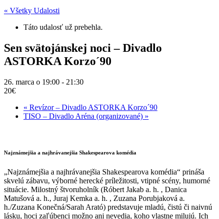
« Všetky Udalosti
Táto udalosť už prebehla.
Sen svätojánskej noci – Divadlo
ASTORKA Korzo´90
26. marca o 19:00
-
21:30
20€
«
Revízor – Divadlo ASTORKA Korzo´90
TISO – Divadlo Aréna (organizované)
»
Najznámejšia a najhrávanejšia Shakespearova komédia
„Najznámejšia a najhrávanejšia Shakespearova komédia“ prináša
skvelú zábavu, výborné herecké príležitosti, vtipné scény, humorné
situácie. Milostný štvoruholník (Róbert Jakab a. h. , Danica
Matušová a. h., Juraj Kemka a. h. , Zuzana Porubjaková a.
h./Zuzana Konečná/Sarah Arató) predstavuje mladú, čistú či naivnú
lásku, hoci zaľúbenci možno ani nevedia, koho vlastne milujú. Ich