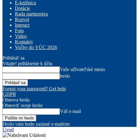
E-knižnica
Dotácie
Rada partnerstva
Rozvoj
Interact
Foto
Video
Kontakty
Voľby do VÚC 2026
Prihlásiť sa
Vitajte! prihlásenie k účtu
Vaše užívateľské meno
heslo
Forgot your password? Get help
GDPR
Obnova hesla
Obnoviť svoje heslo
Váš e-mail
Heslo vám bude zaslané e-mailom
Úvod