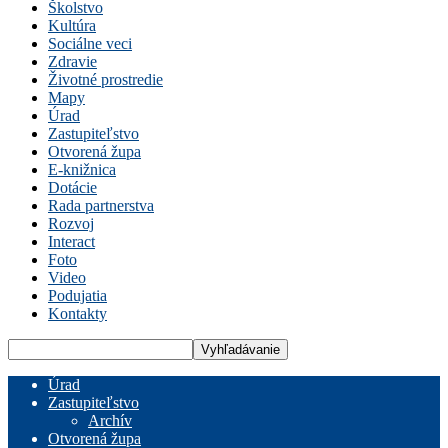
Školstvo
Kultúra
Sociálne veci
Zdravie
Životné prostredie
Mapy
Úrad
Zastupiteľstvo
Otvorená župa
E-knižnica
Dotácie
Rada partnerstva
Rozvoj
Interact
Foto
Video
Podujatia
Kontakty
Úrad
Zastupiteľstvo
Archív
Otvorená župa