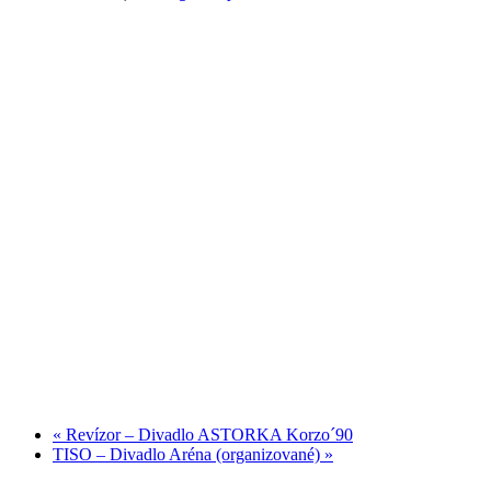
«
Revízor – Divadlo ASTORKA Korzo´90
TISO – Divadlo Aréna (organizované)
»