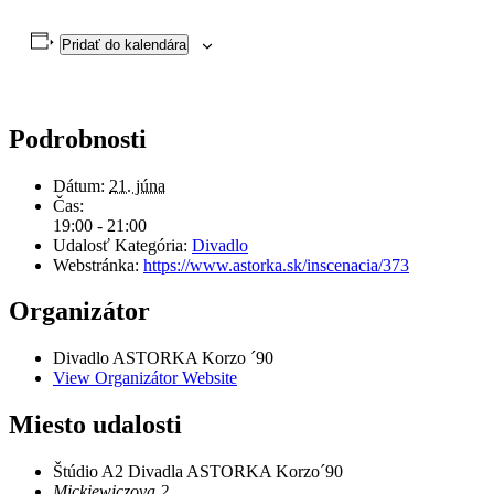
Pridať do kalendára
Podrobnosti
Dátum:
21. júna
Čas:
19:00 - 21:00
Udalosť Kategória:
Divadlo
Webstránka:
https://www.astorka.sk/inscenacia/373
Organizátor
Divadlo ASTORKA Korzo ´90
View Organizátor Website
Miesto udalosti
Štúdio A2 Divadla ASTORKA Korzo´90
Mickiewiczova 2