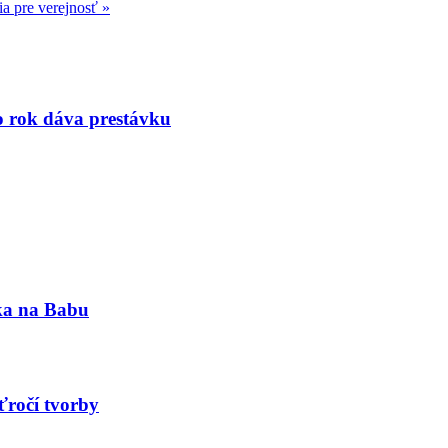
ia pre verejnosť
»
to rok dáva prestávku
nka na Babu
ťročí tvorby