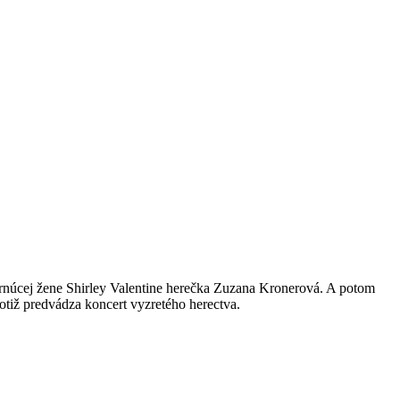
tarnúcej žene Shirley Valentine herečka Zuzana Kronerová. A potom
otiž predvádza koncert vyzretého herectva.