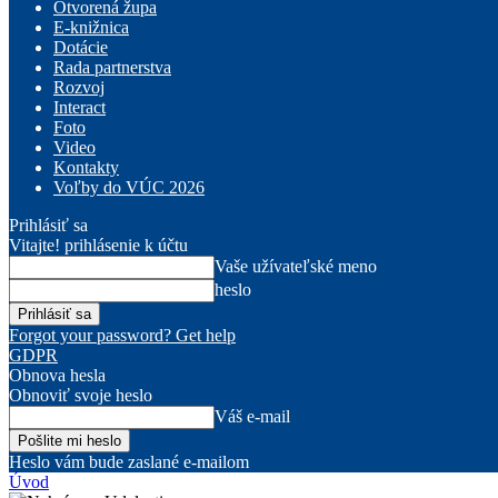
Otvorená župa
E-knižnica
Dotácie
Rada partnerstva
Rozvoj
Interact
Foto
Video
Kontakty
Voľby do VÚC 2026
Prihlásiť sa
Vitajte! prihlásenie k účtu
Vaše užívateľské meno
heslo
Forgot your password? Get help
GDPR
Obnova hesla
Obnoviť svoje heslo
Váš e-mail
Heslo vám bude zaslané e-mailom
Úvod