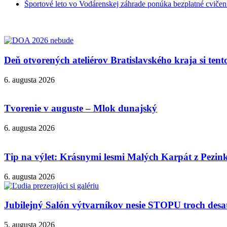
Športové leto vo Vodárenskej záhrade ponúka bezplatné cvičen
Deň otvorených ateliérov Bratislavského kraja si ten
6. augusta 2026
Tvorenie v auguste – Mlok dunajský
6. augusta 2026
Tip na výlet: Krásnymi lesmi Malých Karpát z Pezi
6. augusta 2026
Jubilejný Salón výtvarníkov nesie STOPU troch desa
5. augusta 2026