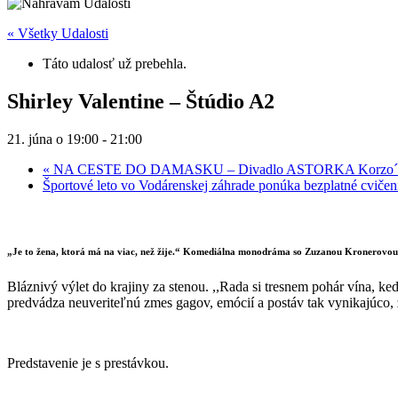
« Všetky Udalosti
Táto udalosť už prebehla.
Shirley Valentine – Štúdio A2
21. júna o 19:00
-
21:00
«
NA CESTE DO DAMASKU – Divadlo ASTORKA Korzo´
Športové leto vo Vodárenskej záhrade ponúka bezplatné cvičen
„Je to žena, ktorá má na viac, než žije.“ Komediálna monodráma so Zuzanou Kronerovou
Bláznivý výlet do krajiny za stenou. ,,Rada si tresnem pohár vína, 
predvádza neuveriteľnú zmes gagov, emócií a postáv tak vynikajúco, 
Predstavenie je s prestávkou.