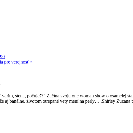
90
ia pre verejnosť
»
.
keď varím, stena, počuješ?“ Začína svoju one woman show o osamelej s
že aj banálne, životom otrepané vety mení na perly…..Shirley Zuzana t