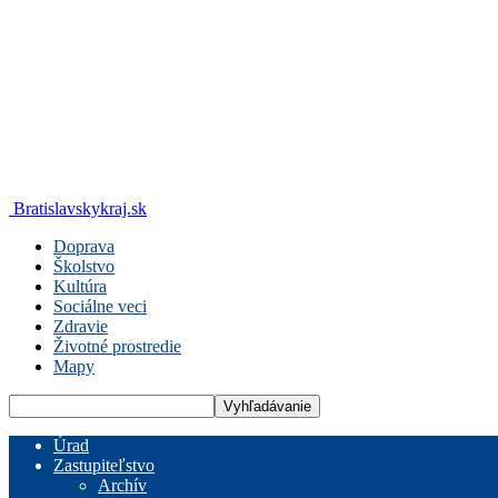
Bratislavskykraj.sk
Doprava
Školstvo
Kultúra
Sociálne veci
Zdravie
Životné prostredie
Mapy
Úrad
Zastupiteľstvo
Archív