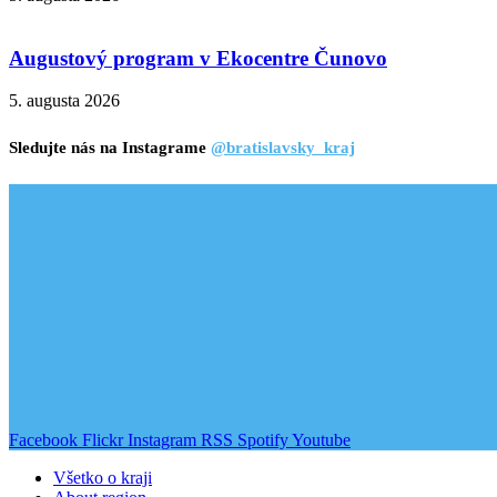
Augustový program v Ekocentre Čunovo
5. augusta 2026
Sledujte nás na Instagrame
@bratislavsky_kraj
Facebook
Flickr
Instagram
RSS
Spotify
Youtube
Všetko o kraji