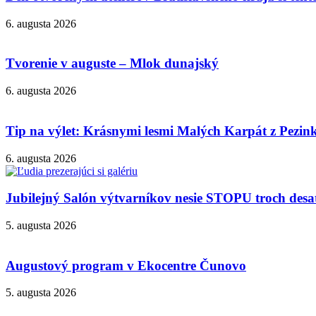
6. augusta 2026
Tvorenie v auguste – Mlok dunajský
6. augusta 2026
Tip na výlet: Krásnymi lesmi Malých Karpát z Pezi
6. augusta 2026
Jubilejný Salón výtvarníkov nesie STOPU troch desa
5. augusta 2026
Augustový program v Ekocentre Čunovo
5. augusta 2026