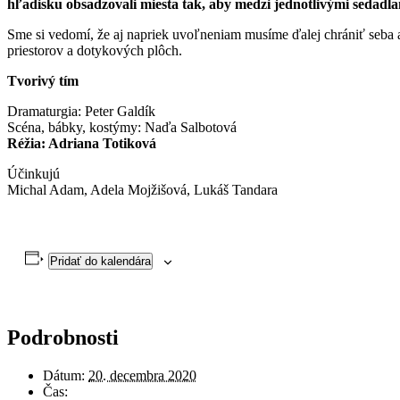
hľadisku obsadzovali miesta tak, aby medzi jednotlivými sedadla
Sme si vedomí, že aj napriek uvoľneniam musíme ďalej chrániť seba a
priestorov a dotykových plôch.
Tvorivý tím
Dramaturgia: Peter Galdík
Scéna, bábky, kostýmy: Naďa Salbotová
Réžia: Adriana Totiková
Účinkujú
Michal Adam, Adela Mojžišová, Lukáš Tandara
Pridať do kalendára
Podrobnosti
Dátum:
20. decembra 2020
Čas: