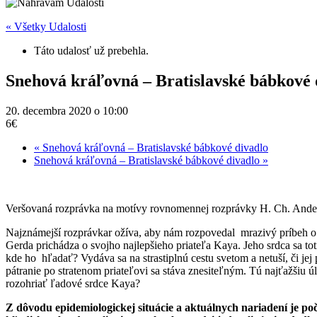
« Všetky Udalosti
Táto udalosť už prebehla.
Snehová kráľovná – Bratislavské bábkové 
20. decembra 2020 o 10:00
6€
«
Snehová kráľovná – Bratislavské bábkové divadlo
Snehová kráľovná – Bratislavské bábkové divadlo
»
Veršovaná rozprávka na motívy rovnomennej rozprávky H. Ch. Ande
Najznámejší rozprávkar ožíva, aby nám rozpovedal mrazivý príbeh o ľad
Gerda prichádza o svojho najlepšieho priateľa Kaya. Jeho srdca sa 
kde ho hľadať? Vydáva sa na strastiplnú cestu svetom a netuší, či jej
pátranie po stratenom priateľovi sa stáva znesiteľným. Tú najťažšiu
rozohriať ľadové srdce Kaya?
Z dôvodu epidemiologickej situácie a aktuálnych nariadení je po