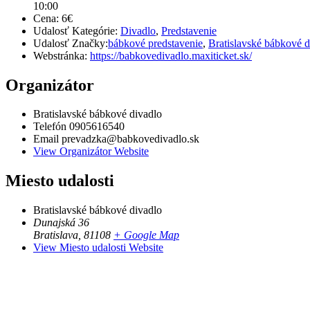
10:00
Cena:
6€
Udalosť Kategórie:
Divadlo
,
Predstavenie
Udalosť Značky:
bábkové predstavenie
,
Bratislavské bábkové d
Webstránka:
https://babkovedivadlo.maxiticket.sk/
Organizátor
Bratislavské bábkové divadlo
Telefón
0905616540
Email
prevadzka@babkovedivadlo.sk
View Organizátor Website
Miesto udalosti
Bratislavské bábkové divadlo
Dunajská 36
Bratislava
,
81108
+ Google Map
View Miesto udalosti Website