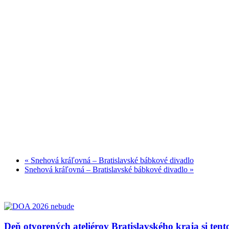
«
Snehová kráľovná – Bratislavské bábkové divadlo
Snehová kráľovná – Bratislavské bábkové divadlo
»
Deň otvorených ateliérov Bratislavského kraja si ten