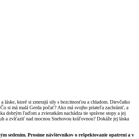
a láske, ktoré si zmerajú sily s bezcitnosťou a chladom. Dievčatko
 Čo si má malá Gerda počať? Ako má svojho priateľa zachrániť, a
vďaka dobrým ľuďom a zvieratkám nachádza tie správne stopy a jej
 kruh a zvíťaziť nad mocnou Snehovou kráľovnou? Dokáže jej láska
ľným sedením. Prosíme návštevníkov o rešpektovanie opatrení a v