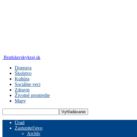
Bratislavskykraj.sk
Doprava
Školstvo
Kultúra
Sociálne veci
Zdravie
Životné prostredie
Mapy
Úrad
Zastupiteľstvo
Archív