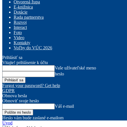
Otvorená župa
E-knižnica
Dotácie
Rada partnerstva
Rozvoj
Interact
Foto
Video
Kontakty
Voľby do VÚC 2026
Prihlásiť sa
Vitajte! prihlásenie k účtu
Vaše užívateľské meno
heslo
Forgot your password? Get help
GDPR
Obnova hesla
Obnoviť svoje heslo
Váš e-mail
Heslo vám bude zaslané e-mailom
Úvod