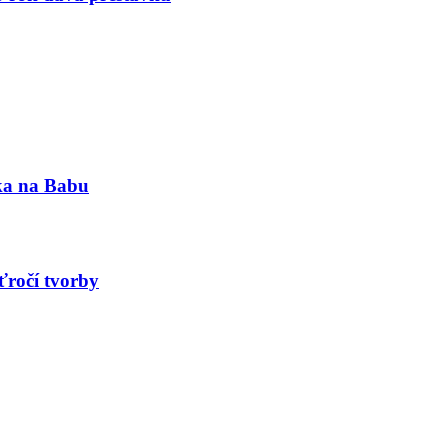
nka na Babu
ťročí tvorby