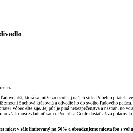
divadlo
rsena.
ovej ríši, ktorá sa môže zmocniť aj našich sŕdc. Príbeh o priateľstve 
totiž zmocní Snehová kráľovná a odvedie ho do svojho ľadového paláca.
 priateľ vôbec ešte žije. Jej púť je plná nebezpečenstva a nástrah, no 
 úlohu však musí zvládnuť sama. Podarí sa Gerde dostať až za polárny
čet miest v sále limitovaný na 50% a obsadzujeme miesta iba s vo