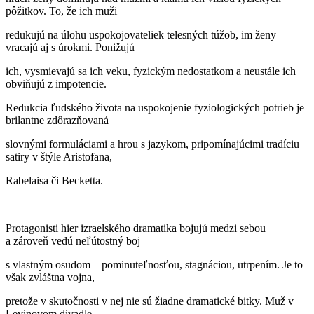
pôžitkov. To, že ich muži
redukujú na úlohu uspokojovateliek telesných túžob, im ženy
vracajú aj s úrokmi. Ponižujú
ich, vysmievajú sa ich veku, fyzickým nedostatkom a neustále ich
obviňujú z impotencie.
Redukcia ľudského života na uspokojenie fyziologických potrieb je
brilantne zdôrazňovaná
slovnými formuláciami a hrou s jazykom, pripomínajúcimi tradíciu
satiry v štýle Aristofana,
Rabelaisa či Becketta.
Protagonisti hier izraelského dramatika bojujú medzi sebou
a zároveň vedú neľútostný boj
s vlastným osudom – pominuteľnosťou, stagnáciou, utrpením. Je to
však zvláštna vojna,
pretože v skutočnosti v nej nie sú žiadne dramatické bitky. Muž v
Levinovom divadle,