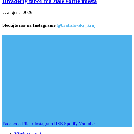
Divadelný tábor má stále voľné miesta
7. augusta 2026
Sledujte nás na Instagrame
@bratislavsky_kraj
Facebook
Flickr
Instagram
RSS
Spotify
Youtube
Všetko o kraji