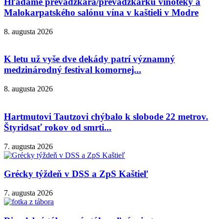
Hľadáme prevádzkara/prevádzkarku vínotéky a
Malokarpatského salónu vína v kaštieli v Modre
8. augusta 2026
K letu už vyše dve dekády patrí významný
medzinárodný festival komornej...
8. augusta 2026
Hartmutovi Tautzovi chýbalo k slobode 22 metrov.
Štyridsať rokov od smrti...
7. augusta 2026
Grécky týždeň v DSS a ZpS Kaštieľ
7. augusta 2026