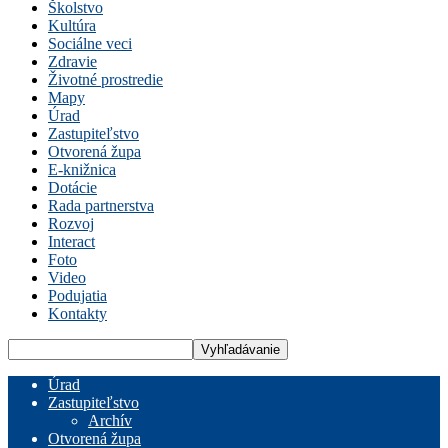
Školstvo
Kultúra
Sociálne veci
Zdravie
Životné prostredie
Mapy
Úrad
Zastupiteľstvo
Otvorená župa
E-knižnica
Dotácie
Rada partnerstva
Rozvoj
Interact
Foto
Video
Podujatia
Kontakty
Úrad
Zastupiteľstvo
Archív
Otvorená župa