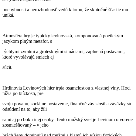
pochybnosti a nerozhodnosť vedú k tomu, že skutočné šťastie mu
uniká.
Atmosféra hry je typicky levinovská, komponovaná poetickým
jazykom plným metafor, s
rýchlymi zvratmi a grotesknými situáciami, zaplnená postavami,
ktoré vyvolávajú smiech aj
súcit.
Hrdinovia Levinových hier trpia osamelosťou z vlastnej viny. Hoci
túžia po blízkosti, pre
svoju povahu, sociálne postavenie, finančné závislosti a záväzky sú
odsúdení na to, aby žili
sami aj po boku inej osoby. Tento mužský svet je Levinom otvorene
zosmiešňovaný – v jeho
hrách ženy dominujú nad mužmi a klamú ich víziou fyzických