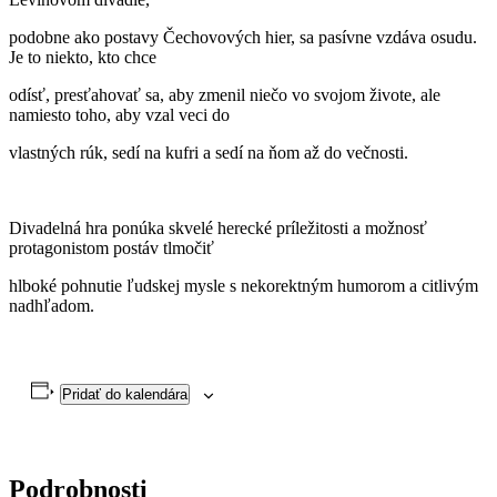
podobne ako postavy Čechovových hier, sa pasívne vzdáva osudu.
Je to niekto, kto chce
odísť, presťahovať sa, aby zmenil niečo vo svojom živote, ale
namiesto toho, aby vzal veci do
vlastných rúk, sedí na kufri a sedí na ňom až do večnosti.
Divadelná hra ponúka skvelé herecké príležitosti a možnosť
protagonistom postáv tlmočiť
hlboké pohnutie ľudskej mysle s nekorektným humorom a citlivým
nadhľadom.
Pridať do kalendára
Podrobnosti