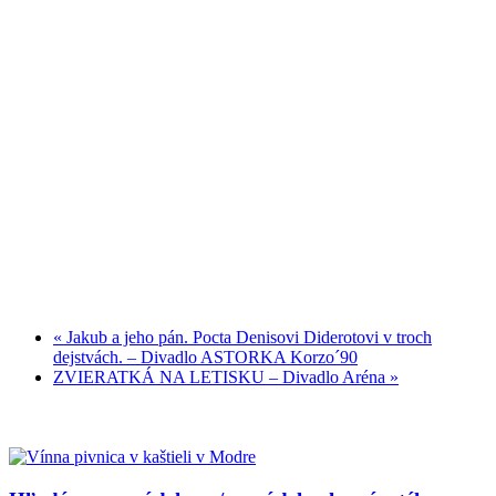
«
Jakub a jeho pán. Pocta Denisovi Diderotovi v troch
dejstvách. – Divadlo ASTORKA Korzo´90
ZVIERATKÁ NA LETISKU – Divadlo Aréna
»