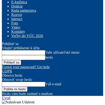
E-knižnica
Dotácie
Rada partnerstva
Rozvoj
Interact
Foto
Video
Kontakty
Voľby do VÚC 2026
Prihlásiť sa
Vitajte! prihlásenie k účtu
Vaše užívateľské meno
heslo
Forgot your password? Get help
GDPR
Obnova hesla
Obnoviť svoje heslo
Váš e-mail
Heslo vám bude zaslané e-mailom
Úvod