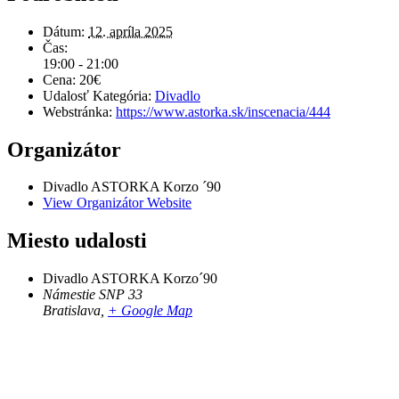
Dátum:
12. apríla 2025
Čas:
19:00 - 21:00
Cena:
20€
Udalosť Kategória:
Divadlo
Webstránka:
https://www.astorka.sk/inscenacia/444
Organizátor
Divadlo ASTORKA Korzo ´90
View Organizátor Website
Miesto udalosti
Divadlo ASTORKA Korzo´90
Námestie SNP 33
Bratislava
,
+ Google Map