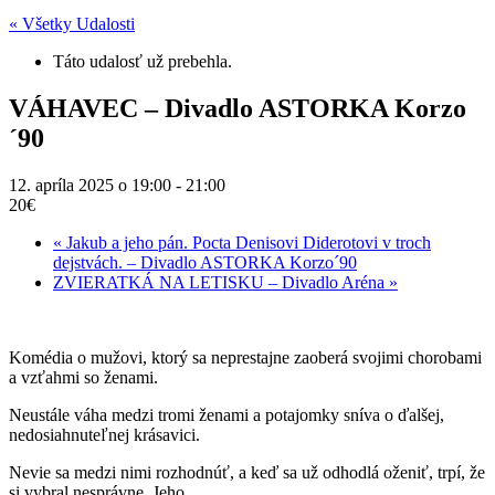
« Všetky Udalosti
Táto udalosť už prebehla.
VÁHAVEC – Divadlo ASTORKA Korzo
´90
12. apríla 2025 o 19:00
-
21:00
20€
«
Jakub a jeho pán. Pocta Denisovi Diderotovi v troch
dejstvách. – Divadlo ASTORKA Korzo´90
ZVIERATKÁ NA LETISKU – Divadlo Aréna
»
Komédia o mužovi, ktorý sa neprestajne zaoberá svojimi chorobami
a vzťahmi so ženami.
Neustále váha medzi tromi ženami a potajomky sníva o ďalšej,
nedosiahnuteľnej krásavici.
Nevie sa medzi nimi rozhodnúť, a keď sa už odhodlá oženiť, trpí, že
si vybral nesprávne. Jeho