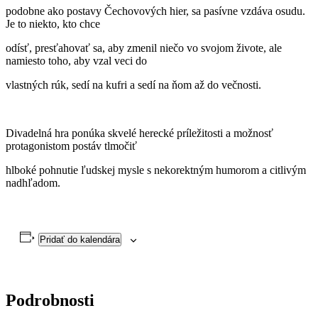
podobne ako postavy Čechovových hier, sa pasívne vzdáva osudu.
Je to niekto, kto chce
odísť, presťahovať sa, aby zmenil niečo vo svojom živote, ale
namiesto toho, aby vzal veci do
vlastných rúk, sedí na kufri a sedí na ňom až do večnosti.
Divadelná hra ponúka skvelé herecké príležitosti a možnosť
protagonistom postáv tlmočiť
hlboké pohnutie ľudskej mysle s nekorektným humorom a citlivým
nadhľadom.
Pridať do kalendára
Podrobnosti