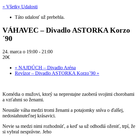
« Všetky Udalosti
Táto udalosť už prebehla.
VÁHAVEC – Divadlo ASTORKA Korzo
´90
24. marca o 19:00
-
21:00
20€
«
NAJDÚCH – Divadlo Aréna
Revízor – Divadlo ASTORKA Korzo´90
»
Komédia o mužovi, ktorý sa neprestajne zaoberá svojimi chorobami
a vzťahmi so ženami.
Neustále váha medzi tromi ženami a potajomky sníva o ďalšej,
nedosiahnuteľnej krásavici.
Nevie sa medzi nimi rozhodnúť, a keď sa už odhodlá oženiť, trpí, že
si vybral nesprávne. Jeho