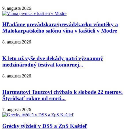
9. augusta 2026
Hľadáme prevádzkara/prevádzkarku vínotéky a
Malokarpatského salónu vína v kaštieli v Modre
8. augusta 2026
K letu už vyše dve dekády patrí významný
medzinárodný festival komornej...
8. augusta 2026
Hartmutovi Tautzovi chýbalo k slobode 22 metrov.
Štyridsať rokov od smrti...
7. augusta 2026
Grécky týždeň v DSS a ZpS Kaštieľ