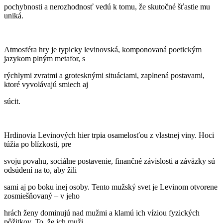
pochybnosti a nerozhodnosť vedú k tomu, že skutočné šťastie mu
uniká.
Atmosféra hry je typicky levinovská, komponovaná poetickým
jazykom plným metafor, s
rýchlymi zvratmi a grotesknými situáciami, zaplnená postavami,
ktoré vyvolávajú smiech aj
súcit.
Hrdinovia Levinových hier trpia osamelosťou z vlastnej viny. Hoci
túžia po blízkosti, pre
svoju povahu, sociálne postavenie, finančné závislosti a záväzky sú
odsúdení na to, aby žili
sami aj po boku inej osoby. Tento mužský svet je Levinom otvorene
zosmiešňovaný – v jeho
hrách ženy dominujú nad mužmi a klamú ich víziou fyzických
pôžitkov. To, že ich muži