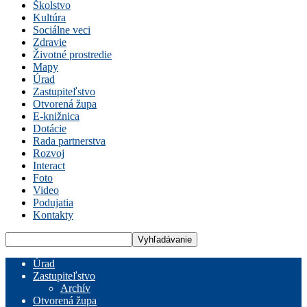
Školstvo
Kultúra
Sociálne veci
Zdravie
Životné prostredie
Mapy
Úrad
Zastupiteľstvo
Otvorená župa
E-knižnica
Dotácie
Rada partnerstva
Rozvoj
Interact
Foto
Video
Podujatia
Kontakty
Úrad
Zastupiteľstvo
Archív
Otvorená župa