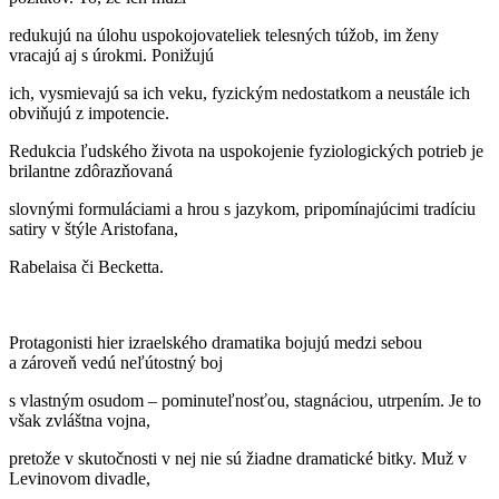
redukujú na úlohu uspokojovateliek telesných túžob, im ženy
vracajú aj s úrokmi. Ponižujú
ich, vysmievajú sa ich veku, fyzickým nedostatkom a neustále ich
obviňujú z impotencie.
Redukcia ľudského života na uspokojenie fyziologických potrieb je
brilantne zdôrazňovaná
slovnými formuláciami a hrou s jazykom, pripomínajúcimi tradíciu
satiry v štýle Aristofana,
Rabelaisa či Becketta.
Protagonisti hier izraelského dramatika bojujú medzi sebou
a zároveň vedú neľútostný boj
s vlastným osudom – pominuteľnosťou, stagnáciou, utrpením. Je to
však zvláštna vojna,
pretože v skutočnosti v nej nie sú žiadne dramatické bitky. Muž v
Levinovom divadle,