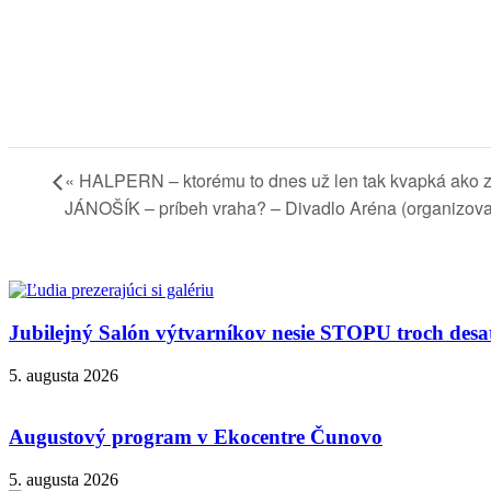
«
HALPERN – ktorému to dnes už len tak kvapká ako z
JÁNOŠÍK – príbeh vraha? – Divadlo Aréna (organizov
Jubilejný Salón výtvarníkov nesie STOPU troch desa
5. augusta 2026
Augustový program v Ekocentre Čunovo
5. augusta 2026