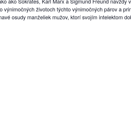
vnako ako Sokrates, Karl Marx a Sigmund Freund navždy 
o výnimočných životoch týchto výnimočných párov a prin
vé osudy manželiek mužov, ktorí svojím intelektom dobyli