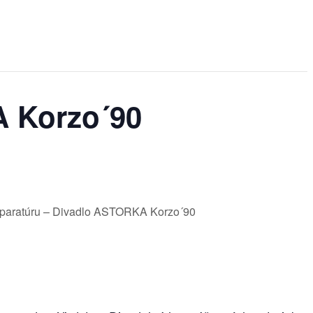
 Korzo´90
 aparatúru – Divadlo ASTORKA Korzo´90