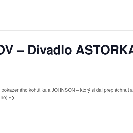
 – Divadlo ASTORKA
 pokazeného kohútika a JOHNSON – ktorý si dal prepláchnuť
ané)
»