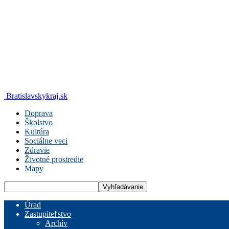
Bratislavskykraj.sk
Doprava
Školstvo
Kultúra
Sociálne veci
Zdravie
Životné prostredie
Mapy
Úrad
Zastupiteľstvo
Archív