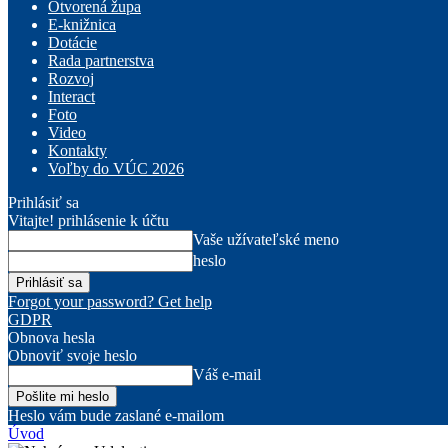
Otvorená župa
E-knižnica
Dotácie
Rada partnerstva
Rozvoj
Interact
Foto
Video
Kontakty
Voľby do VÚC 2026
Prihlásiť sa
Vitajte! prihlásenie k účtu
Vaše užívateľské meno
heslo
Forgot your password? Get help
GDPR
Obnova hesla
Obnoviť svoje heslo
Váš e-mail
Heslo vám bude zaslané e-mailom
Úvod