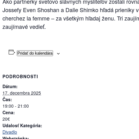
Ako partnerky svetovo slávnych mysliteľov zostali ro
Jossefy Even Shoshan a Dalie Shimko hľadá prieniky v
cherchez la femme – za všetkým hľadaj ženu. Tri zaujíma
zaujímavé vedieť.
Pridať do kalendára
PODROBNOSTI
Dátum:
17. decembra 2025
Čas:
19:00 - 21:00
Cena:
20€
Udalosť Kategória:
Divadlo
Webstránka: