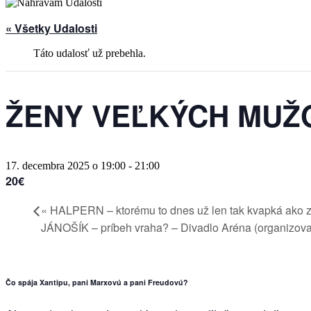
« Všetky Udalosti
Táto udalosť už prebehla.
ŽENY VEĽKÝCH MUŽOV
17. decembra 2025 o 19:00
-
21:00
20€
«
HALPERN – ktorému to dnes už len tak kvapká ako z
JÁNOŠÍK – príbeh vraha? – Divadlo Aréna (organizov
Čo spája Xantipu, pani Marxovú a pani Freudovú?