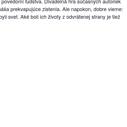
v povedomí ľudstva. Divadelná hra súčasných autoriek
áša prekvapujúce zistenia. Ale napokon, dobre vieme:
 svet. Aké boli ich životy z odvrátenej strany je tiež