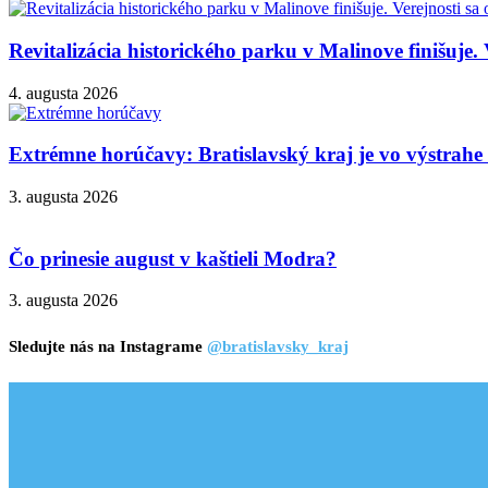
Revitalizácia historického parku v Malinove finišuje. 
4. augusta 2026
Extrémne horúčavy: Bratislavský kraj je vo výstrahe 3
3. augusta 2026
Čo prinesie august v kaštieli Modra?
3. augusta 2026
Sledujte nás na Instagrame
@bratislavsky_kraj