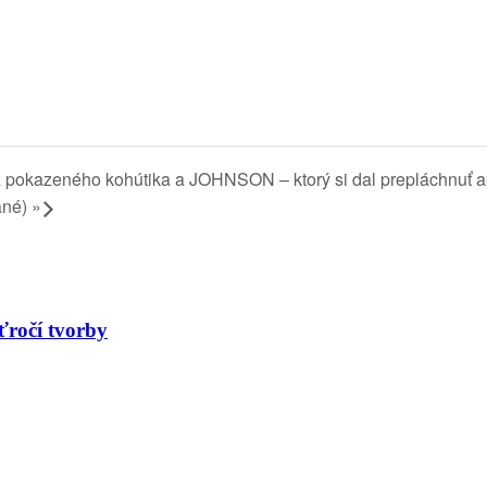
 pokazeného kohútika a JOHNSON – ktorý si dal prepláchnuť
ané)
»
ťročí tvorby