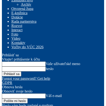
Zastupiteľstvo
Archív
Otvorená župa
E-knižnica
Dotácie
Rada partnerstva
Rozvoj
Interact
Foto
Video
Kontakty
Voľby do VÚC 2026
Prihlásiť sa
Vitajte! prihlásenie k účtu
Vaše užívateľské meno
heslo
Forgot your password? Get help
GDPR
Obnova hesla
Obnoviť svoje heslo
Váš e-mail
Heslo vám bude zaslané e-mailom