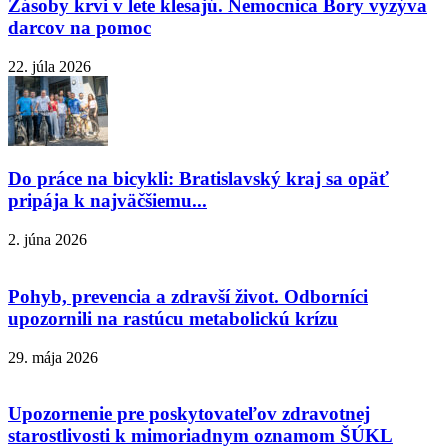
Zásoby krvi v lete klesajú. Nemocnica Bory vyzýva
darcov na pomoc
22. júla 2026
Do práce na bicykli: Bratislavský kraj sa opäť
pripája k najväčšiemu...
2. júna 2026
Pohyb, prevencia a zdravší život. Odborníci
upozornili na rastúcu metabolickú krízu
29. mája 2026
Upozornenie pre poskytovateľov zdravotnej
starostlivosti k mimoriadnym oznamom ŠÚKL