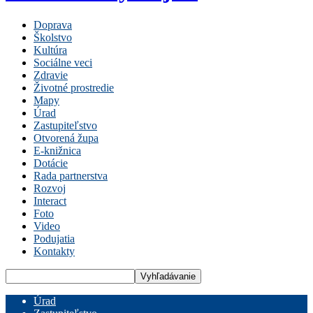
Doprava
Školstvo
Kultúra
Sociálne veci
Zdravie
Životné prostredie
Mapy
Úrad
Zastupiteľstvo
Otvorená župa
E-knižnica
Dotácie
Rada partnerstva
Rozvoj
Interact
Foto
Video
Podujatia
Kontakty
Úrad