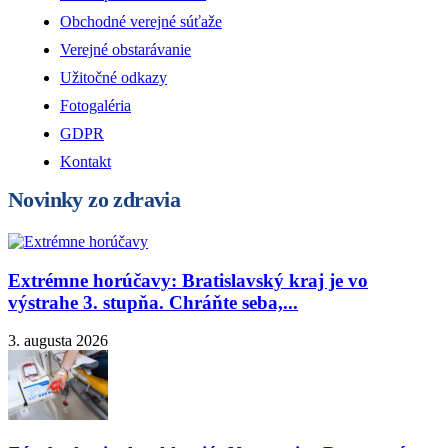
Obchodné verejné súťaže
Verejné obstarávanie
Užitočné odkazy
Fotogaléria
GDPR
Kontakt
Novinky zo zdravia
Extrémne horúčavy: Bratislavský kraj je vo
výstrahe 3. stupňa. Chráňte seba,...
3. augusta 2026