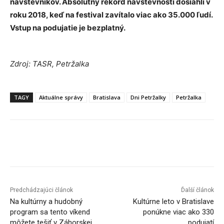
návštevníkov. Absolútny rekord návštevnosti dosiahli v
roku 2018, keď na festival zavítalo viac ako 35.000 ľudí.
Vstup na podujatie je bezplatný.
Zdroj: TASR, Petržalka
TAGY
Aktuálne správy
Bratislava
Dni Petržalky
Petržalka
Facebook
X
Linkedin
Tumblr
Predchádzajúci článok
Ďalší článok
Na kultúrny a hudobný
Kultúrne leto v Bratislave
program sa tento víkend
ponúkne viac ako 330
môžete tešiť v Záhorskej
podujatí