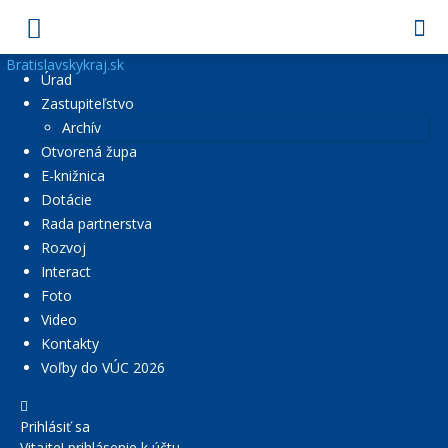
Bratislavskykraj.sk
Úrad
Zastupiteľstvo
Archív
Otvorená župa
E-knižnica
Dotácie
Rada partnerstva
Rozvoj
Interact
Foto
Video
Kontakty
Voľby do VÚC 2026
Prihlásiť sa
Vitajte! prihlásenie k účtu