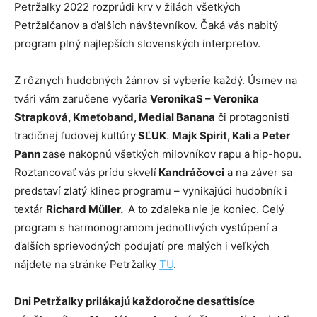
Petržalky 2022 rozprúdi krv v žilách všetkých
Petržalčanov a ďalších návštevníkov. Čaká vás nabitý
program plný najlepších slovenských interpretov.
Z rôznych hudobných žánrov si vyberie každý. Úsmev na
tvári vám zaručene vyčaria
VeronikaS – Veronika
Strapková, Kmeťoband, Medial Banana
či protagonisti
tradičnej ľudovej kultúry
SĽUK
.
Majk Spirit, Kali a Peter
Pann
zase nakopnú všetkých milovníkov rapu a hip-hopu.
Roztancovať vás prídu skvelí
Kandráčovci
a na záver sa
predstaví zlatý klinec programu – vynikajúci hudobník i
textár
Richard Müller.
A to zďaleka nie je koniec. Celý
program s harmonogramom jednotlivých vystúpení a
ďalších sprievodných podujatí pre malých i veľkých
nájdete na stránke Petržalky
TU
.
Dni Petržalky prilákajú každoročne desaťtisíce