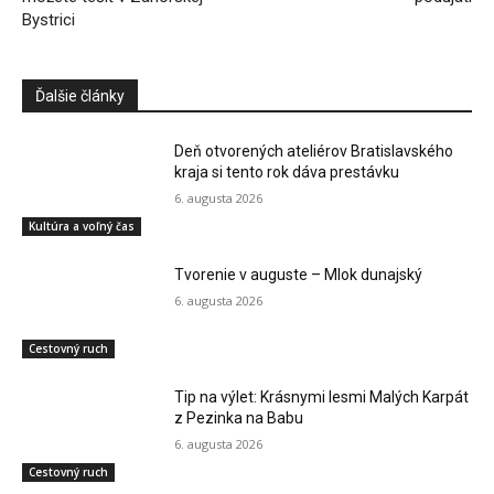
Bystrici
Ďalšie články
Deň otvorených ateliérov Bratislavského
kraja si tento rok dáva prestávku
6. augusta 2026
Kultúra a voľný čas
Tvorenie v auguste – Mlok dunajský
6. augusta 2026
Cestovný ruch
Tip na výlet: Krásnymi lesmi Malých Karpát
z Pezinka na Babu
6. augusta 2026
Cestovný ruch