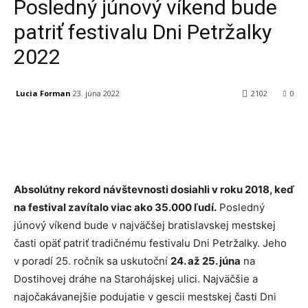
Posledný júnový víkend bude
patriť festivalu Dni Petržalky
2022
Lucia Forman
23. júna 2022
2102
0
Facebook
X
Linkedin
Tumblr
Absolútny rekord návštevnosti dosiahli v roku 2018, keď
na festival zavítalo viac ako 35.000 ľudí.
Posledný
júnový víkend bude v najväčšej bratislavskej mestskej
časti opäť patriť tradičnému festivalu Dni Petržalky. Jeho
v poradí 25. ročník sa uskutoční
24. až 25. júna
na
Dostihovej dráhe na Starohájskej ulici. Najväčšie a
najočakávanejšie podujatie v gescii mestskej časti Dni