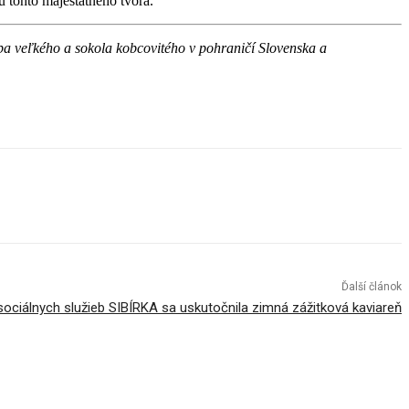
u tohto majestátneho tvora.
 veľkého a sokola kobcovitého v pohraničí Slovenska a
Ďalší článok
sociálnych služieb SIBÍRKA sa uskutočnila zimná zážitková kaviareň