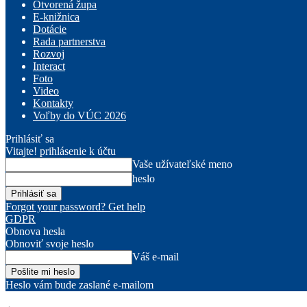
Otvorená župa
E-knižnica
Dotácie
Rada partnerstva
Rozvoj
Interact
Foto
Video
Kontakty
Voľby do VÚC 2026
Prihlásiť sa
Vitajte! prihlásenie k účtu
Vaše užívateľské meno
heslo
Forgot your password? Get help
GDPR
Obnova hesla
Obnoviť svoje heslo
Váš e-mail
Heslo vám bude zaslané e-mailom