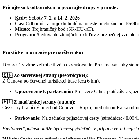
Pridajte sa k odborníkom a pozorujte dropy v prírode:
Kedy:
Soboty
7. 2.
a
14. 2. 2026
Čas:
Odborníci z projektu budú na mieste priebežne od
10:00 
Miesto:
Trojhraničný bod (SK-HU-AT).
Program:
Sledovanie zimujúcich kŕdľov z bezpečnej vzdialeno
Praktické informácie pre návštevníkov
Dropy sú v zime veľmi citlivé na vyrušovanie. Prosíme vás, aby ste 
🇸🇰 Zo slovenskej strany (pešo/bicykel):
Z Čunova po červenej turistickej trase (cca 6 km).
Upozornenie k parkovaniu:
Pri jazere Cilina platí zákaz v
🇭🇺 Z maďarskej strany (autom):
Cez starý hraničný priechod Čunovo – Rajka, pred obcou Rajka odboč
Parkovanie:
Na začiatku príjazdovej cesty (súradnice: 48.004
Predpoveď počasia môže byť nevyspytateľná. V prípade veľmi nepri