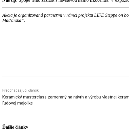
Náš tip:
Spojte tento zážitok s návštevou nášho Ekocentra. V expozíci
Akcia je organizovaná partnermi v rámci projektu LIFE Steppe on 
Maďarska“.
Facebook
X
Linkedin
Tumblr
Predchádzajúci článok
Keramický masterclass zameraný na návrh a výrobu vlastnej keram
ľudovej majolike
Ďalšie články