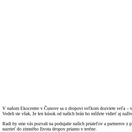
V našom Ekocentre v Čunove sa o dropovi veľkom dozviete veľa – v rá
Vedeli ste však, že len kúsok od našich brán ho môžete vidieť aj naži
Radi by sme vás pozvali na podujatie našich priateľov a partnerov z 
nazrieť do zimného života dropov priamo v teréne.