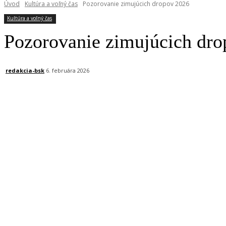
Úvod
Kultúra a voľný čas
Pozorovanie zimujúcich dropov 2026
Kultúra a voľný čas
Pozorovanie zimujúcich dr
redakcia-bsk
6. februára 2026
Facebook
X
Linkedin
Tumblr