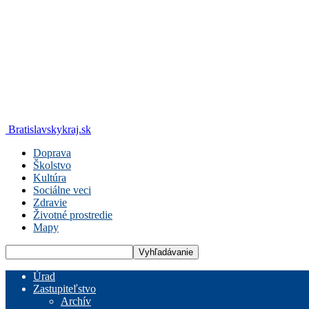
Bratislavskykraj.sk
Doprava
Školstvo
Kultúra
Sociálne veci
Zdravie
Životné prostredie
Mapy
Úrad
Zastupiteľstvo
Archív