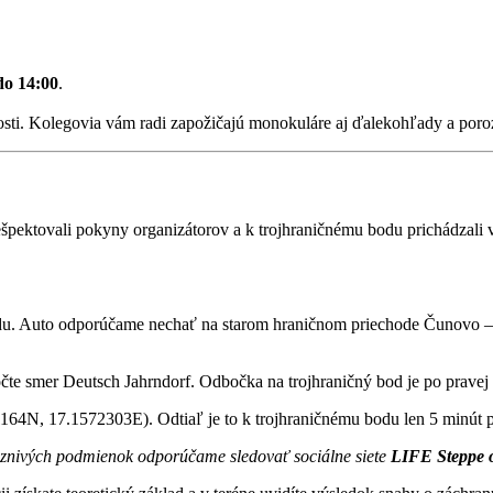
do 14:00
.
sti. Kolegovia vám radi zapožičajú monokuláre aj ďalekohľady a poro
rešpektovali pokyny organizátorov a k trojhraničnému bodu prichádzali
jazdu. Auto odporúčame nechať na starom hraničnom priechode Čunovo –
te smer Deutsch Jahrndorf. Odbočka na trojhraničný bod je po pravej 
1164N, 17.1572303E). Odtiaľ je to k trojhraničnému bodu len 5 minút 
aznivých podmienok odporúčame sledovať sociálne siete
LIFE Steppe 