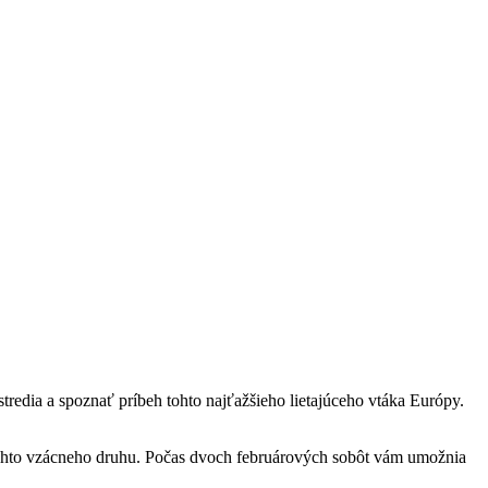
redia a spoznať príbeh tohto najťažšieho lietajúceho vtáka Európy.
tohto vzácneho druhu. Počas dvoch februárových sobôt vám umožnia