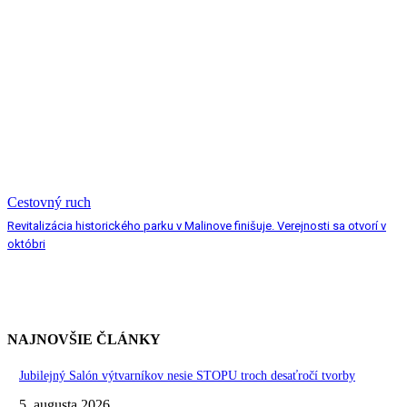
Cestovný ruch
Revitalizácia historického parku v Malinove finišuje. Verejnosti sa otvorí v
októbri
NAJNOVŠIE ČLÁNKY
Jubilejný Salón výtvarníkov nesie STOPU troch desaťročí tvorby
5. augusta 2026