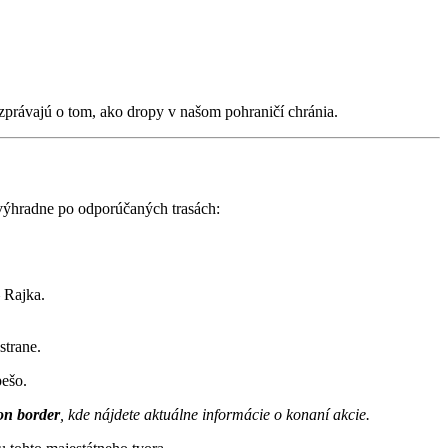
zprávajú o tom, ako dropy v našom pohraničí chránia.
 výhradne po odporúčaných trasách:
 Rajka.
strane.
pešo.
on border
, kde nájdete aktuálne informácie o konaní akcie.