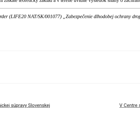
i získate teoretický základ a v teréne uvidíte výsledok snahy o záchran
border (LIFE20 NAT/SK/001077) „Zabezpečenie dlhodobej ochrany dropa
ickej súpravy Slovenskej
V Centre 