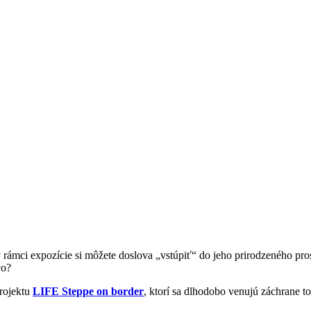
mci expozície si môžete doslova „vstúpiť“ do jeho prirodzeného prost
vo?
projektu
LIFE Steppe on border
, ktorí sa dlhodobo venujú záchrane 