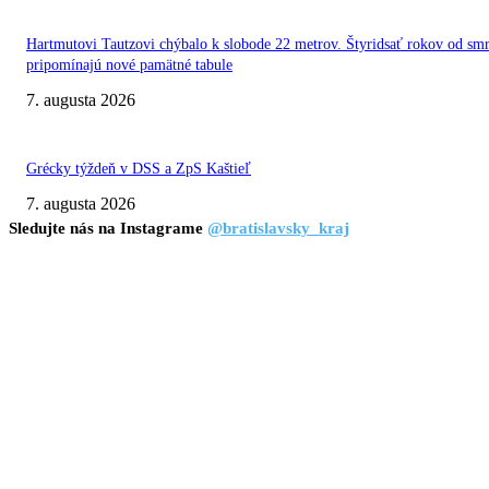
Hartmutovi Tautzovi chýbalo k slobode 22 metrov. Štyridsať rokov od smr
pripomínajú nové pamätné tabule
7. augusta 2026
Grécky týždeň v DSS a ZpS Kaštieľ
7. augusta 2026
Sledujte nás na Instagrame
@bratislavsky_kraj