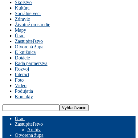
Školstvo
Kultúra
Sociálne veci
Zdravie
Životné prostredie
Mapy
Úrad
Zastupiteľstvo
Otvorená župa
E-knižnica
Dotácie
Rada partnerstva
Rozvoj
Interact
Foto
Video
Podujatia
Kontakty
Úrad
Zastupiteľstvo
Archív
Otvorená župa