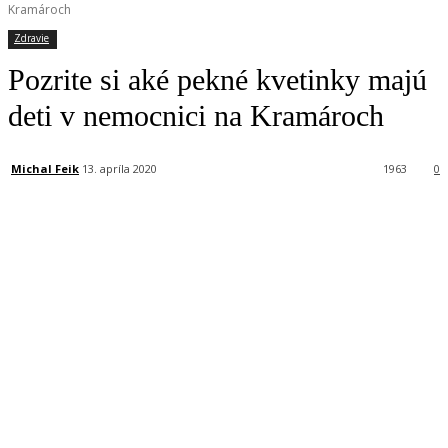
Kramároch
Zdravie
Pozrite si aké pekné kvetinky majú
deti v nemocnici na Kramároch
Michal Feik
13. apríla 2020
1963
0
Facebook
X
Linkedin
Tumblr