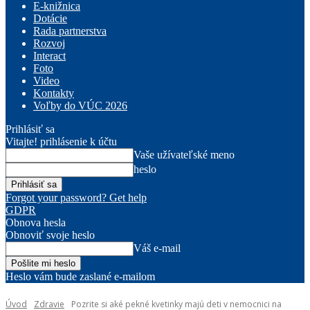
E-knižnica
Dotácie
Rada partnerstva
Rozvoj
Interact
Foto
Video
Kontakty
Voľby do VÚC 2026
Prihlásiť sa
Vitajte! prihlásenie k účtu
Vaše užívateľské meno
heslo
Forgot your password? Get help
GDPR
Obnova hesla
Obnoviť svoje heslo
Váš e-mail
Heslo vám bude zaslané e-mailom
Úvod
Zdravie
Pozrite si aké pekné kvetinky majú deti v nemocnici na