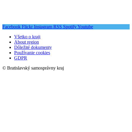
Facebook
Flickr
Instagram
RSS
Spotify
Youtube
Všetko o kraji
About region
Dôležité dokumenty
Používanie cookies
GDPR
© Bratislavský samosprávny kraj