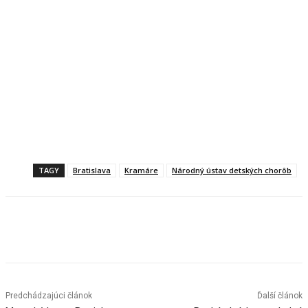
TAGY
Bratislava
Kramáre
Národný ústav detských chorôb
Facebook
X
Linkedin
Tumblr
Predchádzajúci článok
Ďalší článok