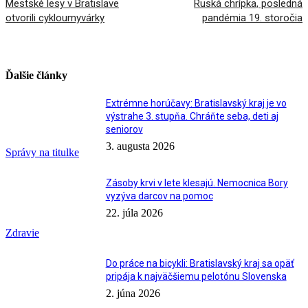
Mestské lesy v Bratislave
Ruská chrípka, posledná
otvorili cykloumyvárky
pandémia 19. storočia
Ďalšie články
Extrémne horúčavy: Bratislavský kraj je vo
výstrahe 3. stupňa. Chráňte seba, deti aj
seniorov
3. augusta 2026
Správy na titulke
Zásoby krvi v lete klesajú. Nemocnica Bory
vyzýva darcov na pomoc
22. júla 2026
Zdravie
Do práce na bicykli: Bratislavský kraj sa opäť
pripája k najväčšiemu pelotónu Slovenska
2. júna 2026