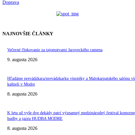
Doprava
NAJNOVŠIE ČLÁNKY
Večerné člnkovanie za tajomstvami Jaroveckého ramena
9. augusta 2026
Hľadáme prevádzkara/prevádzkarku vínotéky a Malokarpatského salónu ví
kaštieli v Modre
8. augusta 2026
K letu už vyše dve dekády patrí významný medzinárodný festival komorne
hudby a jazzu HUDBA MODRE
8. augusta 2026