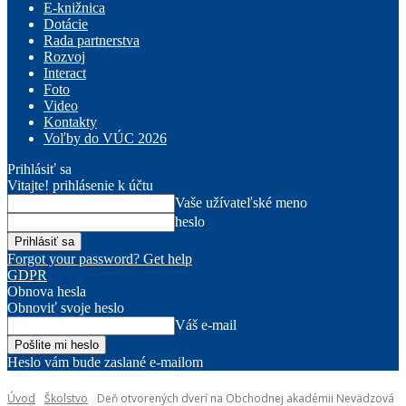
E-knižnica
Dotácie
Rada partnerstva
Rozvoj
Interact
Foto
Video
Kontakty
Voľby do VÚC 2026
Prihlásiť sa
Vitajte! prihlásenie k účtu
Vaše užívateľské meno
heslo
Forgot your password? Get help
GDPR
Obnova hesla
Obnoviť svoje heslo
Váš e-mail
Heslo vám bude zaslané e-mailom
Úvod
Školstvo
Deň otvorených dverí na Obchodnej akadémii Nevädzová