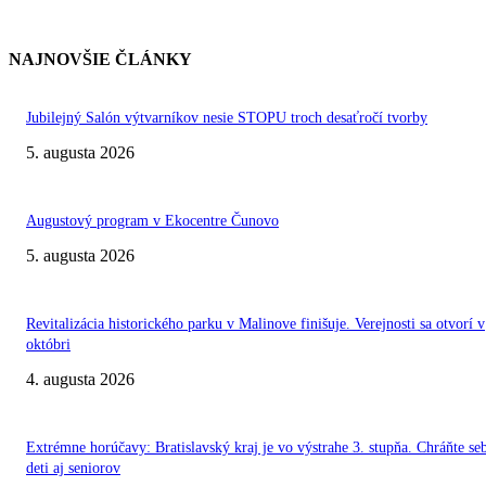
NAJNOVŠIE ČLÁNKY
Jubilejný Salón výtvarníkov nesie STOPU troch desaťročí tvorby
5. augusta 2026
Augustový program v Ekocentre Čunovo
5. augusta 2026
Revitalizácia historického parku v Malinove finišuje. Verejnosti sa otvorí v
októbri
4. augusta 2026
Extrémne horúčavy: Bratislavský kraj je vo výstrahe 3. stupňa. Chráňte se
deti aj seniorov