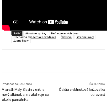
TAGY
Aktuálne správy
Deň otvorených dverí
Obchodná akadémia Nevädzová
Školstvo
stredné školy
Župné školy
Facebook
X
Linkedin
Tumblr
Predchádzajúci článok
Ďalší článok
V areáli Malý Slavín vznikne
Ďalšia električková križovatka
nový altánok a zrevitalizuje sa
opravená
okolie pamätníka