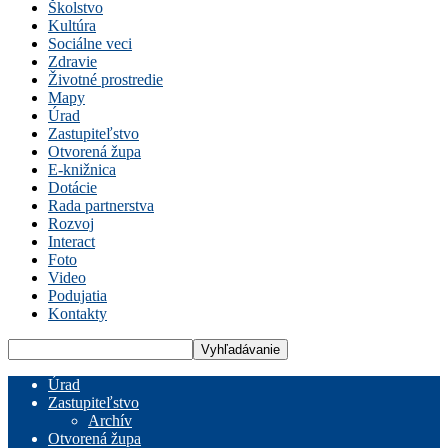
Školstvo
Kultúra
Sociálne veci
Zdravie
Životné prostredie
Mapy
Úrad
Zastupiteľstvo
Otvorená župa
E-knižnica
Dotácie
Rada partnerstva
Rozvoj
Interact
Foto
Video
Podujatia
Kontakty
Úrad
Zastupiteľstvo
Archív
Otvorená župa