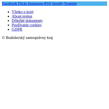
Facebook
Flickr
Instagram
RSS
Spotify
Youtube
Všetko o kraji
About region
Dôležité dokumenty
Používanie cookies
GDPR
© Bratislavský samosprávny kraj