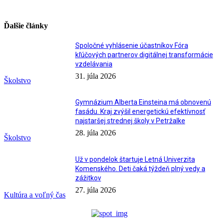
Ďalšie články
Spoločné vyhlásenie účastníkov Fóra
kľúčových partnerov digitálnej transformácie
vzdelávania
31. júla 2026
Školstvo
Gymnázium Alberta Einsteina má obnovenú
fasádu. Kraj zvýšil energetickú efektívnosť
najstaršej strednej školy v Petržalke
28. júla 2026
Školstvo
Už v pondelok štartuje Letná Univerzita
Komenského. Deti čaká týždeň plný vedy a
zážitkov
27. júla 2026
Kultúra a voľný čas