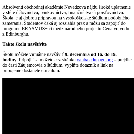
Absolventi obchodnej akadémie Nevädzová nájdu široké uplatnenie
v sfére účtovníctva, bankovníctva, finančníctva či poisťovníctva.
Škola je aj dobrou prípravou na vysokoškolské štúdium podobného
zamerania. Študentov čaká aj rozsiahla prax a môžu sa zapojiť do
programu ERASMUS+ či medzinárodného projektu Cena vojvodu
z Edinburghu.
Takto školu navštívite
Školu môžete virtuálne navštíviť
9. decembra od 16. do 19.
hodiny
. Pripojiť sa môžete cez stránku
oanba.edupage.org
– prejdite
do časti Záujemcovia o štúdium, vyplňte dotazník a link na
pripojenie dostanete e-mailom.