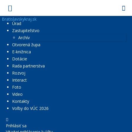
Bratislavskykraj.sk
Úrad
Zastupiteľstvo
Archív
Otvorená župa
E-knižnica
Dotácie
Rada partnerstva
Rozvoj
Interact
Foto
Video
Kontakty
Voľby do VÚC 2026
Prihlásiť sa
Vitajte! prihlásenie k účtu