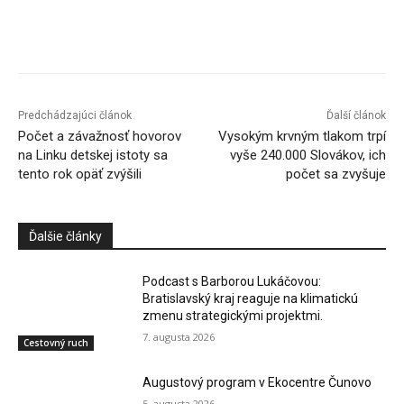
Facebook
X
Linkedin
Tumblr
Predchádzajúci článok
Ďalší článok
Počet a závažnosť hovorov
Vysokým krvným tlakom trpí
na Linku detskej istoty sa
vyše 240.000 Slovákov, ich
tento rok opäť zvýšili
počet sa zvyšuje
Ďalšie články
Podcast s Barborou Lukáčovou:
Bratislavský kraj reaguje na klimatickú
zmenu strategickými projektmi.
7. augusta 2026
Cestovný ruch
Augustový program v Ekocentre Čunovo
5. augusta 2026