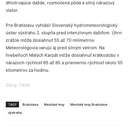
dlhotrvajúce dažde, rozmočená pôda a silný nárazový
vietor.
Pre Bratislavu vyhlásil Slovenský hydrometeorologický
ústav výstrahu 2. stupňa pred intenzívnym dažďom. Úhrn
zrážok môže dosiahnuť 55 až 70 milimetrov.
Meteorológovia varujú aj pred silným vetrom. Na
hrebeňoch Malých Karpát môže dosiahnuť krátkodobo v
nárazoch rýchlosť 65 až 85 a priemernú rýchlosť okolo 55
kilometrov za hodinu.
Zdroj: TASR
TAGY
Bratislava
Mestské lesy
Mestské lesy Bratislava
výstraha