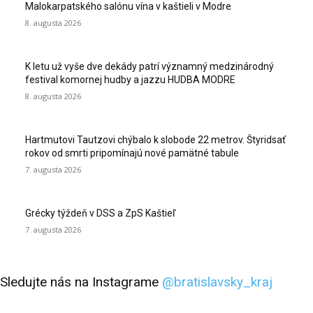
Malokarpatského salónu vína v kaštieli v Modre
8. augusta 2026
K letu už vyše dve dekády patrí významný medzinárodný
festival komornej hudby a jazzu HUDBA MODRE
8. augusta 2026
Hartmutovi Tautzovi chýbalo k slobode 22 metrov. Štyridsať
rokov od smrti pripomínajú nové pamätné tabule
7. augusta 2026
Grécky týždeň v DSS a ZpS Kaštieľ
7. augusta 2026
Sledujte nás na Instagrame
@bratislavsky_kraj