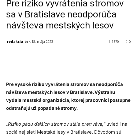
Pre riziko vyvrátenia stromov
sa v Bratislave neodporúča
návšteva mestských lesov
redakcia-bsk
18. mája 2023
1570
0
Facebook
X
Linkedin
Tumblr
Pre vysoké riziko vyvrátenia stromov sa neodporúča
návšteva mestských lesov v Bratislave. Výstrahu
vydala mestská organizácia, ktorej pracovníci postupne
odstraňujú už popadané stromy.
„Riziko pádu ďalších stromov stále pretrváva,“
uviedli na
sociálnej sieti Mestské lesy v Bratislave. Dôvodom sú