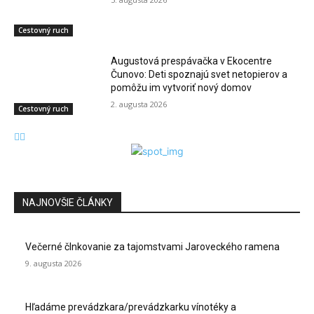
Cestovný ruch
Augustová prespávačka v Ekocentre
Čunovo: Deti spoznajú svet netopierov a
pomôžu im vytvoriť nový domov
2. augusta 2026
Cestovný ruch
NAJNOVŠIE ČLÁNKY
Večerné člnkovanie za tajomstvami Jaroveckého ramena
9. augusta 2026
Hľadáme prevádzkara/prevádzkarku vínotéky a