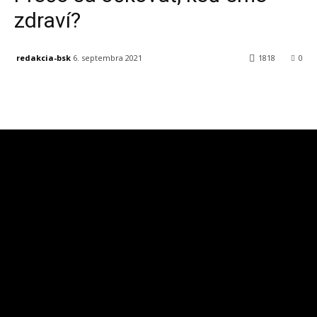
zdraví?
redakcia-bsk
6. septembra 2021
1818
0
Facebook
X
Linkedin
Tumblr