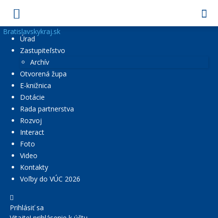
Bratislavskykraj.sk
Úrad
Zastupiteľstvo
Archív
Otvorená župa
E-knižnica
Dotácie
Rada partnerstva
Rozvoj
Interact
Foto
Video
Kontakty
Voľby do VÚC 2026
Prihlásiť sa
Vitajte! prihlásenie k účtu