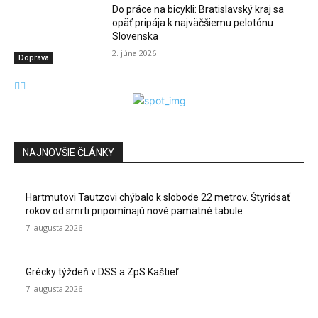
Do práce na bicykli: Bratislavský kraj sa
opäť pripája k najväčšiemu pelotónu
Slovenska
2. júna 2026
Doprava
NAJNOVŠIE ČLÁNKY
Hartmutovi Tautzovi chýbalo k slobode 22 metrov. Štyridsať
rokov od smrti pripomínajú nové pamätné tabule
7. augusta 2026
Grécky týždeň v DSS a ZpS Kaštieľ
7. augusta 2026