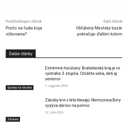
Predchádzajúci článok
Ďalší článok
Prečo sa ľudia boja
Obľúbený Mestský bazár
očkovania?
pokračuje ďalším kolom
Ďalšie články
Extrémne horúčavy: Bratislavský kraj je vo
výstrahe 3. stupňa. Chráňte seba, deti aj
seniorov
3. augusta 2026
Správy na titulke
Zásoby krvi v lete klesajú. Nemocnica Bory
vyzýva darcov na pomoc
22. júla 2026
Zdravie