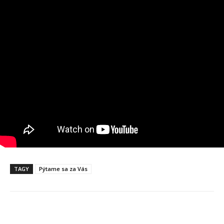
TAGY
Pýtame sa za Vás
Facebook
X
Linkedin
Tumblr