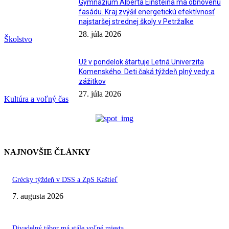
Gymnázium Alberta Einsteina má obnovenú
fasádu. Kraj zvýšil energetickú efektívnosť
najstaršej strednej školy v Petržalke
28. júla 2026
Školstvo
Už v pondelok štartuje Letná Univerzita
Komenského. Deti čaká týždeň plný vedy a
zážitkov
27. júla 2026
Kultúra a voľný čas
NAJNOVŠIE ČLÁNKY
Grécky týždeň v DSS a ZpS Kaštieľ
7. augusta 2026
Divadelný tábor má stále voľné miesta