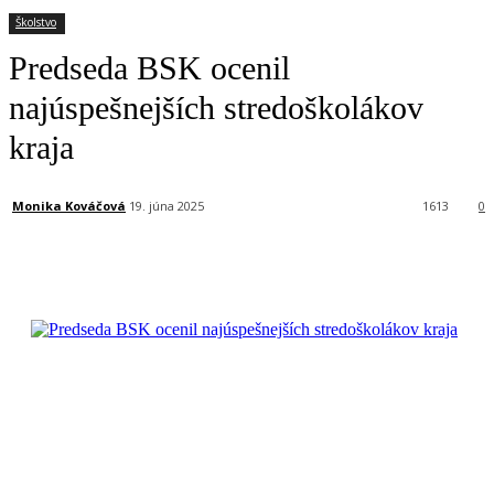
Školstvo
Predseda BSK ocenil
najúspešnejších stredoškolákov
kraja
Monika Kováčová
19. júna 2025
1613
0
Facebook
X
Linkedin
Tumblr