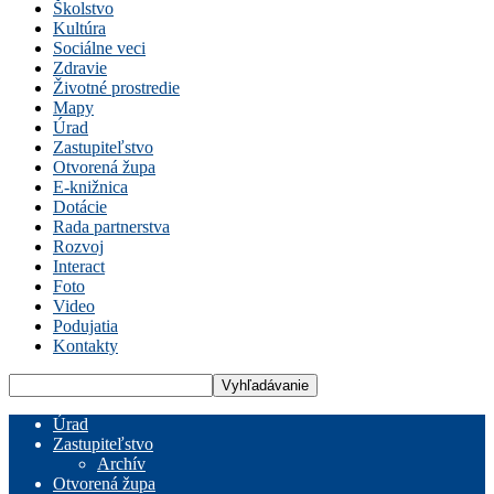
Školstvo
Kultúra
Sociálne veci
Zdravie
Životné prostredie
Mapy
Úrad
Zastupiteľstvo
Otvorená župa
E-knižnica
Dotácie
Rada partnerstva
Rozvoj
Interact
Foto
Video
Podujatia
Kontakty
Úrad
Zastupiteľstvo
Archív
Otvorená župa