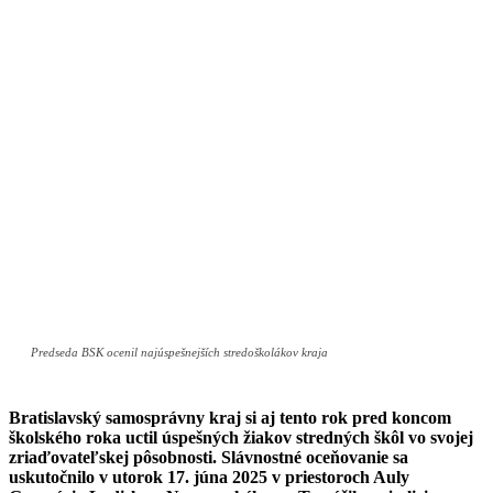
Predseda BSK ocenil najúspešnejších stredoškolákov kraja
Bratislavský samosprávny kraj si aj tento rok pred koncom
školského roka uctil úspešných žiakov stredných škôl vo svojej
zriaďovateľskej pôsobnosti. Slávnostné oceňovanie sa
uskutočnilo v utorok 17. júna 2025 v priestoroch Auly