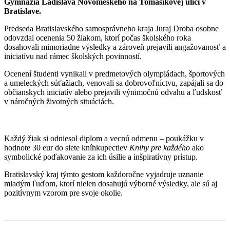
Gymnázia Ladislava Novomeského na Tomášikovej ulici v
Bratislave.
Predseda Bratislavského samosprávneho kraja Juraj Droba osobne
odovzdal ocenenia 50 žiakom, ktorí počas školského roka
dosahovali mimoriadne výsledky a zároveň prejavili angažovanosť a
iniciatívu nad rámec školských povinností.
Ocenení študenti vynikali v predmetových olympiádach, športových
a umeleckých súťažiach, venovali sa dobrovoľníctvu, zapájali sa do
občianskych iniciatív alebo prejavili výnimočnú odvahu a ľudskosť
v náročných životných situáciách.
Každý žiak si odniesol diplom a vecnú odmenu – poukážku v
hodnote 30 eur do siete kníhkupectiev
Knihy pre každého
ako
symbolické poďakovanie za ich úsilie a inšpiratívny prístup.
Bratislavský kraj týmto gestom každoročne vyjadruje uznanie
mladým ľuďom, ktorí nielen dosahujú výborné výsledky, ale sú aj
pozitívnym vzorom pre svoje okolie.