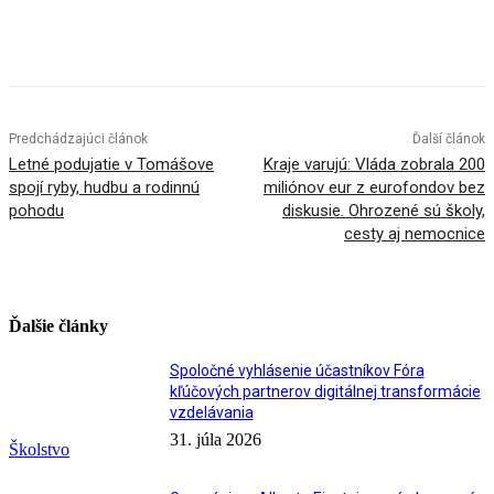
Facebook
X
Linkedin
Tumblr
Predchádzajúci článok
Ďalší článok
Letné podujatie v Tomášove
Kraje varujú: Vláda zobrala 200
spojí ryby, hudbu a rodinnú
miliónov eur z eurofondov bez
pohodu
diskusie. Ohrozené sú školy,
cesty aj nemocnice
Ďalšie články
Spoločné vyhlásenie účastníkov Fóra
kľúčových partnerov digitálnej transformácie
vzdelávania
31. júla 2026
Školstvo