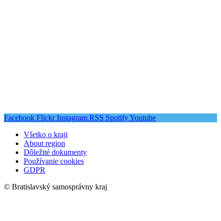
Facebook
Flickr
Instagram
RSS
Spotify
Youtube
Všetko o kraji
About region
Dôležité dokumenty
Používanie cookies
GDPR
© Bratislavský samosprávny kraj