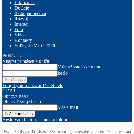
E-knižnica
Dotácie
Rada partnerstva
Rozvoj
Interact
Foto
Video
Kontakty
Voľby do VÚC 2026
Prihlásiť sa
Vitajte! prihlásenie k účtu
Vaše užívateľské meno
heslo
Forgot your password? Get help
GDPR
Obnova hesla
Obnoviť svoje heslo
Váš e-mail
Heslo vám bude zaslané e-mailom
Úvod
Školstvo
Predseda BSK ocenil najúspešnejších stredoškolákov kraja