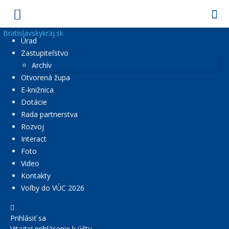
Bratislavskykraj.sk
Úrad
Zastupiteľstvo
Archív
Otvorená župa
E-knižnica
Dotácie
Rada partnerstva
Rozvoj
Interact
Foto
Video
Kontakty
Voľby do VÚC 2026
Prihlásiť sa
Vitajte! prihlásenie k účtu