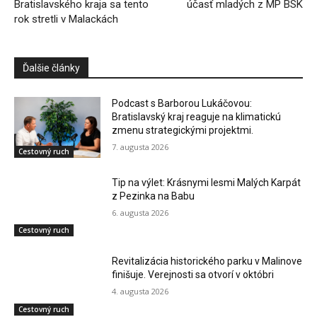
Bratislavského kraja sa tento
účasť mladých z MP BSK
rok stretli v Malackách
Ďalšie články
Podcast s Barborou Lukáčovou:
Bratislavský kraj reaguje na klimatickú
zmenu strategickými projektmi.
7. augusta 2026
Cestovný ruch
Tip na výlet: Krásnymi lesmi Malých Karpát
z Pezinka na Babu
6. augusta 2026
Cestovný ruch
Revitalizácia historického parku v Malinove
finišuje. Verejnosti sa otvorí v októbri
4. augusta 2026
Cestovný ruch