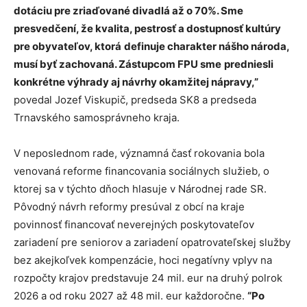
dotáciu pre zriaďované divadlá až o 70%. Sme
presvedčení, že kvalita, pestrosť a dostupnosť kultúry
pre obyvateľov, ktorá
definuje charakter nášho národa,
musí byť zachovaná. Zástupcom FPU sme
predniesli
konkrétne výhrady aj návrhy okamžitej nápravy,”
povedal Jozef Viskupič, predseda SK8 a predseda
Trnavského samosprávneho kraja.
V neposlednom rade, významná časť rokovania bola
venovaná reforme financovania sociálnych služieb, o
ktorej sa v týchto dňoch hlasuje v Národnej rade SR.
Pôvodný návrh reformy presúval z obcí na kraje
povinnosť financovať neverejných poskytovateľov
zariadení pre seniorov a zariadení opatrovateľskej služby
bez akejkoľvek kompenzácie, hoci negatívny vplyv na
rozpočty krajov predstavuje 24 mil. eur na druhý polrok
2026 a od roku 2027 až 48 mil. eur každoročne.
“Po