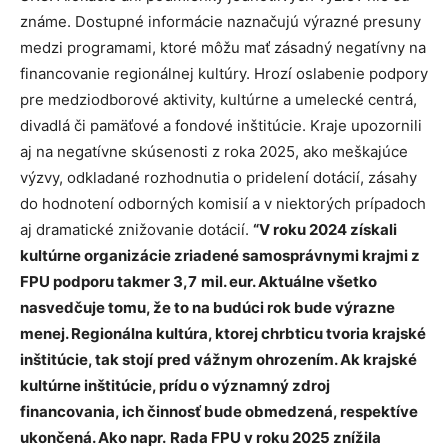
známe. Dostupné informácie naznačujú výrazné presuny
medzi programami, ktoré môžu mať zásadný negatívny na
financovanie regionálnej kultúry. Hrozí oslabenie podpory
pre medziodborové aktivity, kultúrne a umelecké centrá,
divadlá či pamäťové a fondové inštitúcie. Kraje upozornili
aj na negatívne skúsenosti z roka 2025, ako meškajúce
výzvy, odkladané rozhodnutia o pridelení dotácií, zásahy
do hodnotení odborných komisií a v niektorých prípadoch
aj dramatické znižovanie dotácií.
“V roku 2024 získali
kultúrne organizácie zriadené samosprávnymi krajmi z
FPU podporu takmer 3,7
mil. eur. Aktuálne všetko
nasvedčuje tomu, že to na budúci rok bude výrazne
menej. Regionálna kultúra, ktorej chrbticu tvoria krajské
inštitúcie, tak stojí
pred vážnym ohrozením. Ak krajské
kultúrne inštitúcie, prídu o významný zdroj
financovania, ich činnosť bude obmedzená, respektíve
ukončená. Ako napr.
Rada FPU v roku 2025 znížila