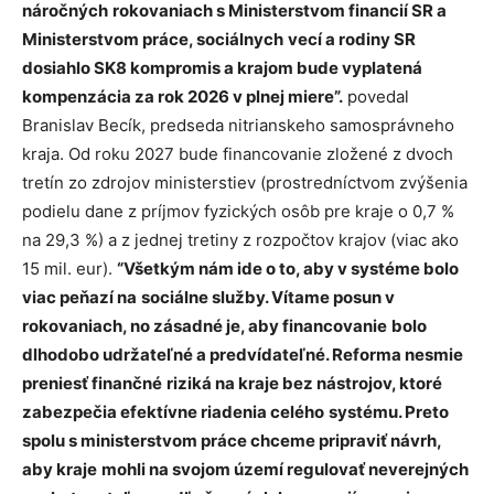
náročných
rokovaniach s Ministerstvom financií SR a
Ministerstvom práce, sociálnych
vecí a rodiny SR
dosiahlo SK8 kompromis a krajom bude vyplatená
kompenzácia za rok 2026 v plnej miere”.
povedal
Branislav Becík, predseda nitrianskeho samosprávneho
kraja. Od roku 2027 bude financovanie zložené z dvoch
tretín zo zdrojov ministerstiev (prostredníctvom zvýšenia
podielu dane z príjmov fyzických osôb pre kraje o 0,7 %
na 29,3 %) a z jednej tretiny z rozpočtov krajov (viac ako
15 mil. eur).
“Všetkým nám ide o to, aby v systéme bolo
viac peňazí na
sociálne služby. Vítame posun v
rokovaniach, no zásadné je, aby financovanie
bolo
dlhodobo udržateľné a predvídateľné. Reforma nesmie
preniesť finančné
riziká na kraje bez nástrojov, ktoré
zabezpečia efektívne riadenia celého
systému. Preto
spolu s ministerstvom práce chceme pripraviť návrh,
aby kraje
mohli na svojom území regulovať neverejných