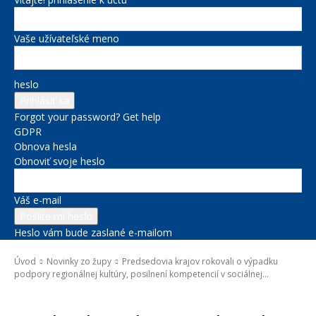
Vaše užívateľské meno
heslo
Forgot your password? Get help
GDPR
Obnova hesla
Obnoviť svoje heslo
Váš e-mail
Heslo vám bude zaslané e-mailom
Úvod
Novinky zo župy
Predsedovia krajov rokovali o výpadku
podpory regionálnej kultúry, posilnení kompetencií v sociálnej...
Novinky zo župy
Samospráva
Správy na titulke