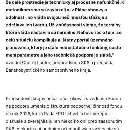
že celé prostredie je technicky aj procesne
nefunkčné. K
metodikám sme sa zaviazali aj v Pláne obnovy a
odolnosti, no
vláda svojou nečinnosťou sťažuje a
zdržiava ich tvorbu. Už v súčasnosti
vieme, že termíny
ktoré vláda nastavila sú nereálne. Nehovoriac o tom, že
celú
situáciu komplikuje aj štátny portál územného
plánovania, ktorý je stále
nedostatočne funkčný, často
mení parametre a jeho technická podpora je
slabá,”
uviedol Ondrej Lunter, podpredseda SK8 a predseda
Banskobystrického samosprávneho kraja.
Predsedovia krajov počas dňa rokovali s vedením Fondu
na podporu umenia o štruktúre podpornej činnosti fondu
na rok 2026, ktorú Rada FPU schválila bez verejnej
diskusie a zverejnila ju len niekoľko dní pred zasadnutím
SK8. Alokácie ani podmienky jednotlivých výziev nie sú