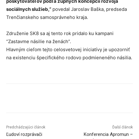
poskytovateľov podľa župných
koncepcií rozvoja
sociálnych služieb,”
povedal Jaroslav Baška, predseda
Trenčianskeho samosprávneho kraja.
Združenie SK8 sa aj tento rok pridalo ku kampani
“Zastavme násilie na ženách”.
Hlavným cieľom tejto celosvetovej iniciatívy je upozorniť
na existenciu špecifického rodovo podmieneného násilia.
Facebook
X
Linkedin
Tumblr
Predchádzajúci článok
Ďalší článok
Ľudoví rozprávači
Konferencia Apromun –