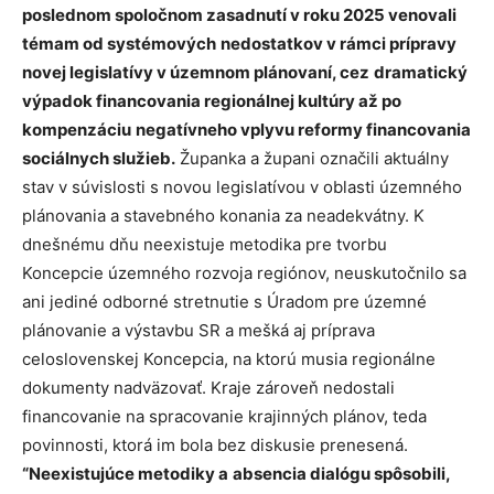
poslednom spoločnom zasadnutí v roku 2025 venovali
témam od systémových
nedostatkov v rámci prípravy
novej legislatívy v územnom plánovaní, cez
dramatický
výpadok financovania regionálnej kultúry až po
kompenzáciu
negatívneho vplyvu reformy financovania
sociálnych služieb.
Županka a župani označili aktuálny
stav v súvislosti s novou legislatívou v oblasti územného
plánovania a stavebného konania za neadekvátny. K
dnešnému dňu neexistuje metodika pre tvorbu
Koncepcie územného rozvoja regiónov, neuskutočnilo sa
ani jediné odborné stretnutie s Úradom pre územné
plánovanie a výstavbu SR a mešká aj príprava
celoslovenskej Koncepcia, na ktorú musia regionálne
dokumenty nadväzovať. Kraje zároveň nedostali
financovanie na spracovanie krajinných plánov, teda
povinnosti, ktorá im bola bez diskusie prenesená.
“Neexistujúce metodiky a
absencia dialógu spôsobili,