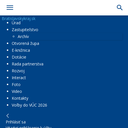
Bratislavskykraj.sk
Úrad
Zastupiteľstvo
Archív
Otvorená župa
E-knižnica
Dotácie
Rada partnerstva
Rozvoj
Interact
Foto
Video
Kontakty
Voľby do VÚC 2026
Prihlásiť sa
Vitajte! prihlásenie k účtu