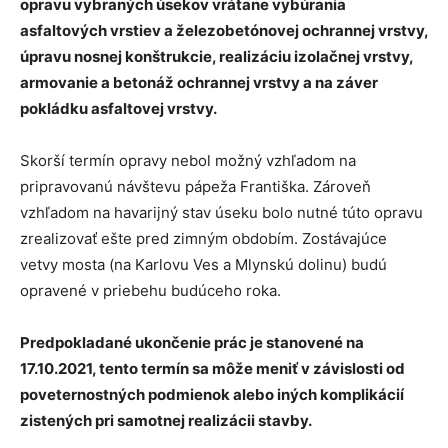
opravu vybraných úsekov vrátane vybúrania
asfaltových vrstiev a železobetónovej ochrannej vrstvy,
úpravu nosnej konštrukcie, realizáciu izolačnej vrstvy,
armovanie a betonáž ochrannej vrstvy a na záver
pokládku asfaltovej vrstvy.
Skorší termín opravy nebol možný vzhľadom na
pripravovanú návštevu pápeža Františka. Zároveň
vzhľadom na havarijný stav úseku bolo nutné túto opravu
zrealizovať ešte pred zimným obdobím. Zostávajúce
vetvy mosta (na Karlovu Ves a Mlynskú dolinu) budú
opravené v priebehu budúceho roka.
Predpokladané ukončenie prác je stanovené na
17.10.2021, tento termín sa môže meniť v závislosti od
poveternostných podmienok alebo iných komplikácií
zistených pri samotnej realizácii stavby.