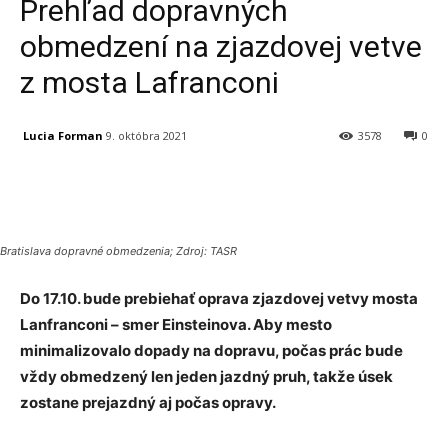
Prehľad dopravných
obmedzení na zjazdovej vetve
z mosta Lafranconi
Lucia Forman
9. októbra 2021
3578
0
Facebook
X
Linkedin
Tumblr
Bratislava dopravné obmedzenia; Zdroj: TASR
Do 17.10. bude prebiehať oprava zjazdovej vetvy mosta
Lanfranconi – smer Einsteinova. Aby mesto
minimalizovalo dopady na dopravu, počas prác bude
vždy obmedzený len jeden jazdný pruh, takže úsek
zostane prejazdný aj počas opravy.