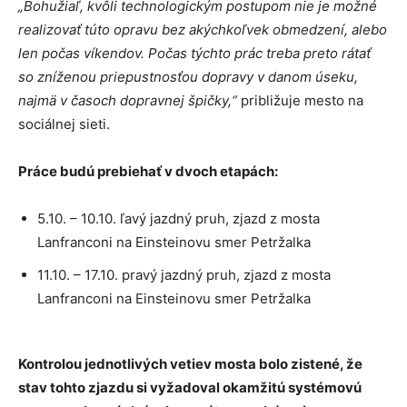
„Bohužiaľ, kvôli technologickým postupom nie je možné
realizovať túto opravu bez akýchkoľvek obmedzení, alebo
len počas víkendov. Počas týchto prác treba preto rátať
so zníženou priepustnosťou dopravy v danom úseku,
najmä v časoch dopravnej špičky,“
približuje mesto na
sociálnej sieti.
Práce budú prebiehať v dvoch etapách:
5.10. – 10.10. ľavý jazdný pruh, zjazd z mosta
Lanfranconi na Einsteinovu smer Petržalka
11.10. – 17.10. pravý jazdný pruh, zjazd z mosta
Lanfranconi na Einsteinovu smer Petržalka
Kontrolou jednotlivých vetiev mosta bolo zistené, že
stav tohto zjazdu si vyžadoval okamžitú systémovú