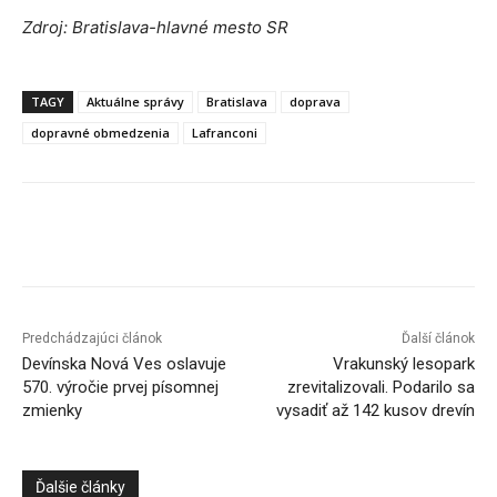
Zdroj: Bratislava-hlavné mesto SR
TAGY
Aktuálne správy
Bratislava
doprava
dopravné obmedzenia
Lafranconi
Facebook
X
Linkedin
Tumblr
Predchádzajúci článok
Ďalší článok
Devínska Nová Ves oslavuje
Vrakunský lesopark
570. výročie prvej písomnej
zrevitalizovali. Podarilo sa
zmienky
vysadiť až 142 kusov drevín
Ďalšie články