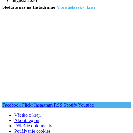
6. augusta 2026
Sledujte nás na Instagrame
@bratislavsky_kraj
Facebook
Flickr
Instagram
RSS
Spotify
Youtube
Všetko o kraji
About region
Dôležité dokumenty
Používanie cookies