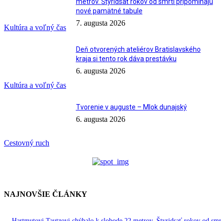
metrov. Štyridsať rokov od smrti pripomínajú
nové pamätné tabule
7. augusta 2026
Kultúra a voľný čas
Deň otvorených ateliérov Bratislavského
kraja si tento rok dáva prestávku
6. augusta 2026
Kultúra a voľný čas
Tvorenie v auguste – Mlok dunajský
6. augusta 2026
Cestovný ruch
NAJNOVŠIE ČLÁNKY
Hartmutovi Tautzovi chýbalo k slobode 22 metrov. Štyridsať rokov od smr