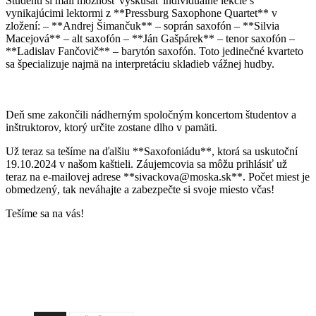
Študenti si mali možnosť vyskúšať individuálne lekcie s
vynikajúcimi lektormi z **Pressburg Saxophone Quartet** v
zložení: – **Andrej Šimančuk** – soprán saxofón – **Silvia
Macejová** – alt saxofón – **Ján Gašpárek** – tenor saxofón –
**Ladislav Fančovič** – barytón saxofón. Toto jedinečné kvarteto
sa špecializuje najmä na interpretáciu skladieb vážnej hudby.
Deň sme zakončili nádherným spoločným koncertom študentov a
inštruktorov, ktorý určite zostane dlho v pamäti.
Už teraz sa tešíme na ďalšiu **Saxofoniádu**, ktorá sa uskutoční
19.10.2024 v našom kaštieli. Záujemcovia sa môžu prihlásiť už
teraz na e-mailovej adrese **sivackova@moska.sk**. Počet miest je
obmedzený, tak neváhajte a zabezpečte si svoje miesto včas!
Tešíme sa na vás!