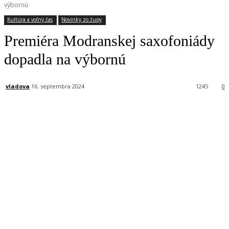
výbornú
Kultúra a voľný čas
Novinky zo župy
Premiéra Modranskej saxofoniády
dopadla na výbornú
vladova
16. septembra 2024
1245
0
Facebook
X
Linkedin
Tumblr