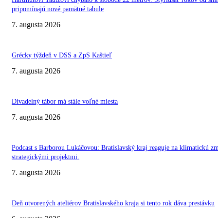
pripomínajú nové pamätné tabule
7. augusta 2026
Grécky týždeň v DSS a ZpS Kaštieľ
7. augusta 2026
Divadelný tábor má stále voľné miesta
7. augusta 2026
Podcast s Barborou Lukáčovou: Bratislavský kraj reaguje na klimatickú z
strategickými projektmi.
7. augusta 2026
Deň otvorených ateliérov Bratislavského kraja si tento rok dáva prestávku