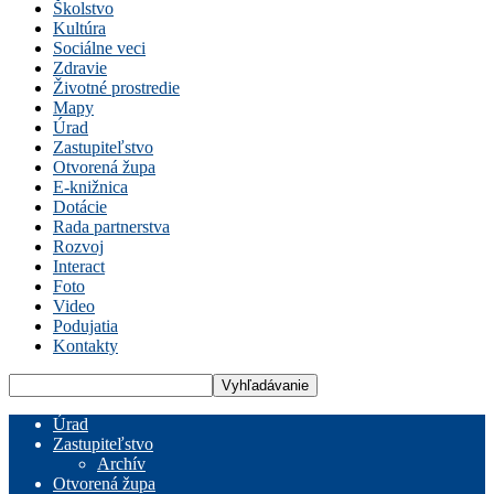
Školstvo
Kultúra
Sociálne veci
Zdravie
Životné prostredie
Mapy
Úrad
Zastupiteľstvo
Otvorená župa
E-knižnica
Dotácie
Rada partnerstva
Rozvoj
Interact
Foto
Video
Podujatia
Kontakty
Úrad
Zastupiteľstvo
Archív
Otvorená župa