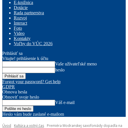
E-knižnica
Dotácie
Rada partnerstva
Rozvoj
Interact
Foto
Video
Kontakty
Voľby do VÚC 2026
Prihlásiť sa
Vitajte! prihlásenie k účtu
Vaše užívateľské meno
heslo
Forgot your password? Get help
GDPR
Obnova hesla
Obnoviť svoje heslo
Váš e-mail
Heslo vám bude zaslané e-mailom
Úvod
Kultúra a voľný čas
Premiéra Modranskej saxofoniády dopadla na