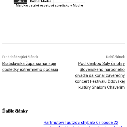
TAGY
Kaštieľ Modra
Malokarpatské osvetové stredisko v Modre
Facebook
X
Linkedin
Tumblr
Predchádzajúci článok
Ďalší článok
Bratislavská župa sumarizuje
Pod klenbou Sály činohry
dôsledky extrémneho počasia
Slovenského národného
divadla sa konal záverečný
koncert Festivalu židovskej
kultúry Shalom Chaverim
Ďalšie články
Hartmutovi Tautzovi chýbalo k slobode 22