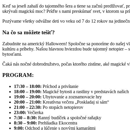
Keď sa jeseň zahalí do tajomného šera a tiene sa začnú predlžovať, p
ukrývali magickú moc? Príďte s nami preskúmať svet, v ktorom sa prí
Pozývame všetky odvážne deti vo veku od 7 do 12 rokov na jedinečn
Na čo sa môžete tešiť?
Zabudnite na americký Halloween! Spoločne sa ponoríme do našej vlast
kultúru a príbehy. Našou hlavnou hviezdou bude tajomný netopier – 
bytosťami.
Čaká nás nočné dobrodružstvo, počas ktorého zistíme, aké magické vlas
PROGRAM:
17:30 – 18:00:
Príchod a privítanie
18:00 – 19:00:
Magické bytosti a rastliny v predstavách našic
19:00 – 20:00:
Ubytovanie a zoznamovacie hry
20:00 – 21:00:
Kreatívna večera „Poskladaj si sám“
21:00 – 22:30:
Po stopách netopierov
23:00:
Večierka
7:30 – 8:30:
Ranný budíček a spoločné raňajky
8:30 – 9:00:
Prehliadka Ekocentra
9:00:
Odchod a lúčenie s novými kamarátmi