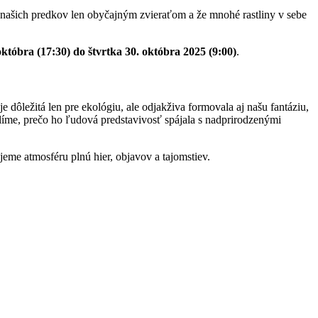
re našich predkov len obyčajným zvieraťom a že mnohé rastliny v sebe
októbra (17:30) do štvrtka 30. októbra 2025 (9:00)
.
dôležitá len pre ekológiu, ale odjakživa formovala aj našu fantáziu,
íme, prečo ho ľudová predstavivosť spájala s nadprirodzenými
jeme atmosféru plnú hier, objavov a tajomstiev.