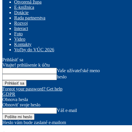
Otvorená župa
E-knižnica
Dotácie
Rada partnerstva
Rozvoj
Interact
Foto
Video
Kontakty
Voľby do VÚC 2026
Prihlásiť sa
Vitajte! prihlásenie k účtu
Vaše užívateľské meno
heslo
Forgot your password? Get help
GDPR
Obnova hesla
Obnoviť svoje heslo
Váš e-mail
Heslo vám bude zaslané e-mailom