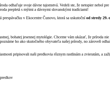
ríroda odhaľuje svoje dávne tajomstvá. Vedeli ste, že netopier nebol p
roda prepletá s mýtmi a dávnymi slovanskými tradíciami!
ú prespávačku v Ekocentre Čunovo, ktorá sa uskutoční
od stredy 29. 
nej, bohatej jesennej mytológie. Chceme vám ukázať, že príroda nie je 
spoznáme ho ako skutočného obyvateľa našej prírody, no zároveň odhal
tnosti pripisovali naši predkovia rôznym rastlinám a zvieratám, a zaži
h predkov