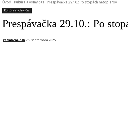
Úvod
Kultúra a voľný čas
Prespávačka 29.10.: Po stopách netopierov
Kultúra a voľný čas
Prespávačka 29.10.: Po stop
redakcia-bsk
26. septembra 2025
Facebook
X
Linkedin
Tumblr