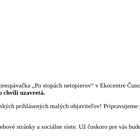
respávačka „Po stopách netopierov“ v Ekocentre Čunovo
o chvíli uzavretá.
tkých prihlásených malých objaviteľov! Pripravujeme 
e webové stránky a sociálne siete. Už čoskoro pre vás b