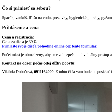
Čo si priniesť so sebou?
Spacák, vankúš, fľašu na vodu, prezuvky, hygienické potreby, pyžamo
Prihlásenie a cena
Cena a registrácia:
Cena za dieťa je 39 €.
Prihláste svoje dieťa pohodlne online cez tento formulár.
Počet miest je obmedzený, aby sme zabezpečili individuálny prístup a
Kontakt na dozor počas celej dĺžky pobytu:
Viktória Dobošová,
0911164990
. Z tohto čísla vám budeme posielať 