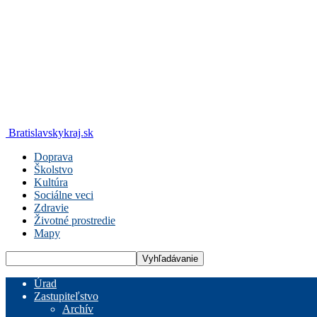
Bratislavskykraj.sk
Doprava
Školstvo
Kultúra
Sociálne veci
Zdravie
Životné prostredie
Mapy
Úrad
Zastupiteľstvo
Archív