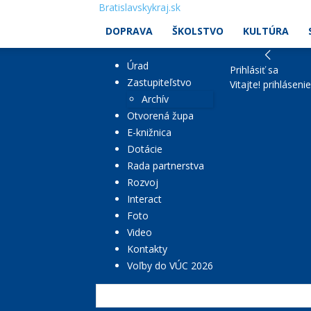
Bratislavskykraj.sk
DOPRAVA
ŠKOLSTVO
KULTÚRA
Úrad
Prihlásiť sa
Zastupiteľstvo
Vitajte! prihláseni
Archív
Otvorená župa
E-knižnica
Dotácie
Rada partnerstva
Rozvoj
Interact
Foto
Video
Kontakty
Voľby do VÚC 2026