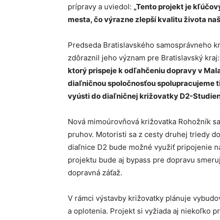
prípravy a uviedol:
„​Tento projekt je kľúčo
mesta, čo výrazne zlepší kvalitu života na
Predseda Bratislavského samosprávneho kr
zdôraznil jeho význam pre Bratislavský kraj
ktorý prispeje k odľahčeniu dopravy v Mala
diaľničnou spoločnosťou spolupracujeme ti
vyústi do diaľničnej križovatky D2-Studien
Nová mimoúrovňová križovatka Rohožník sa 
pruhov. Motoristi sa z cesty druhej triedy 
diaľnice D2 bude možné využiť pripojenie n
projektu bude aj bypass pre dopravu smeruj
dopravná záťaž.​
V rámci výstavby križovatky plánuje vybudov
a oplotenia. Projekt si vyžiada aj niekoľko pr