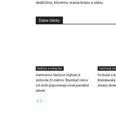
dedičstvo, ktorému vracia krásu a slávu.
Ďalšie články
Kultúra a voľný čas
Cestovný ru
Hartmutovi Tautzovi chýbalo k
Podcast s B
slobode 22 metrov. Štyridsať rokov
Bratislavský
od smrti pripomínajú nové pamätné
zmenu strat
tabule