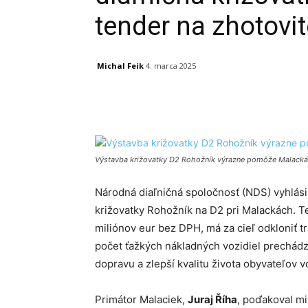
tender na zhotovit
Michal Feik
4. marca 2025
Facebook
X
Linkedin
Výstavba križovatky D2 Rohožník výrazne pomôže Malack
Národná diaľničná spoločnosť (NDS) vyhlásil
križovatky Rohožník na D2 pri Malackách. 
miliónov eur bez DPH, má za cieľ odkloniť t
počet ťažkých nákladných vozidiel prechádz
dopravu a zlepší kvalitu života obyvateľov v
Primátor Malaciek,
Juraj Říha
, poďakoval mi