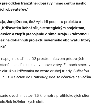
vý pre odklon tranzitnej dopravy mimo centra nášho
šich obyvateľov.“
aja,
Juraj Droba
, tiež vyjadril podporu projektu a
:
„Križovatka Rohožník je strategickým projektom,
ckách a zlepší prepojenie v rámci kraja. S Národnou
ež na dotiahnutí projektu severného obchvatu, ktorý
ka“.
napojí na diaľnicu D2 prostredníctvom prídavných
dostanú na diaľnicu cez dve nové vetvy. Z oboch smerov
a okružnú križovatku na ceste druhej triedy. Súčasťou
úcu z Malaciek do Bratislavy, kde sa očakáva najväčšia
anie dvoch mostov, 1,5 kilometra protihlukových stien
eložiek inžinierskych sietí.​