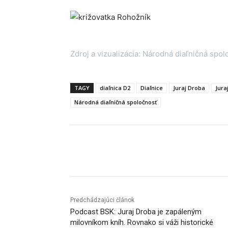
Zdroj a vizualizácia: Národná diaľničná spol
TAGY
diaľnica D2
Diaľnice
Juraj Droba
Jura
Národná diaľničná spoločnosť
Facebook
X
Linkedin
Predchádzajúci článok
Podcast BSK: Juraj Droba je zapáleným
milovníkom kníh. Rovnako si váži historické