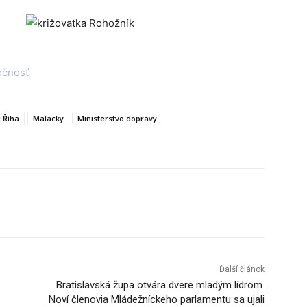
očnosť
j Říha
Malacky
Ministerstvo dopravy
Tumblr
Ďalší článok
Bratislavská župa otvára dvere mladým lídrom.
Noví členovia Mládežníckeho parlamentu sa ujali