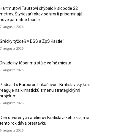
Hartmutovi Tautzovi chýbalo k slobode 22
metrov. Štyridsať rokov od smrti pripomínajú
nové pamätné tabule
7. augusta 2026
Grécky týždeň v DSS a ZpS Kaštieľ
7. augusta 2026
Divadelný tábor má stále voľné miesta
7. augusta 2026
Podcast s Barborou Lukáčovou: Bratislavský kraj
reaguje na klimatickú zmenu strategickými
projektmi.
7. augusta 2026
Deň otvorených ateliérov Bratislavského kraja si
tento rok dáva prestávku
6. augusta 2026