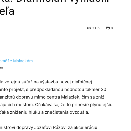
eľa
3396
0
Tumblr
ám
a verejnú súťaž na výstavbu novej diaľničnej
Tento projekt, s predpokladanou hodnotou takmer 20
ranzitnú dopravu mimo centra Malaciek, čím sa zníži
ajúcich mestom. Očakáva sa, že to prinesie plynulejšiu
ďaka zníženiu hluku a znečistenia ovzdušia.​
nistrovi dopravy Jozefovi Rážovi za akceleráciu