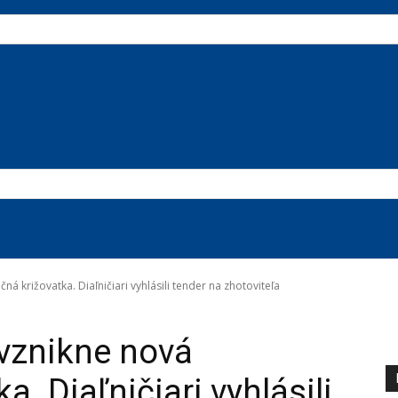
ná križovatka. Diaľničiari vyhlásili tender na zhotoviteľa
vznikne nová
a. Diaľničiari vyhlásili