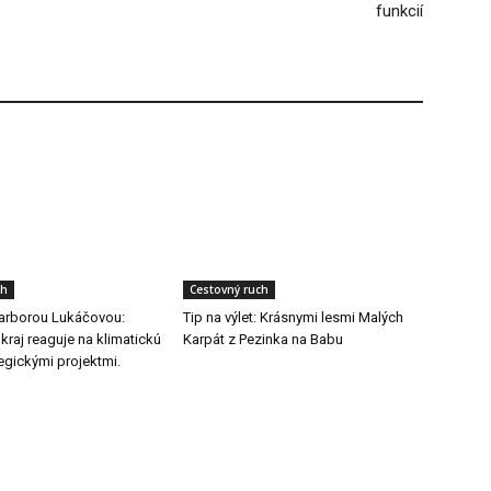
funkcií
ch
Cestovný ruch
arborou Lukáčovou:
Tip na výlet: Krásnymi lesmi Malých
 kraj reaguje na klimatickú
Karpát z Pezinka na Babu
egickými projektmi.