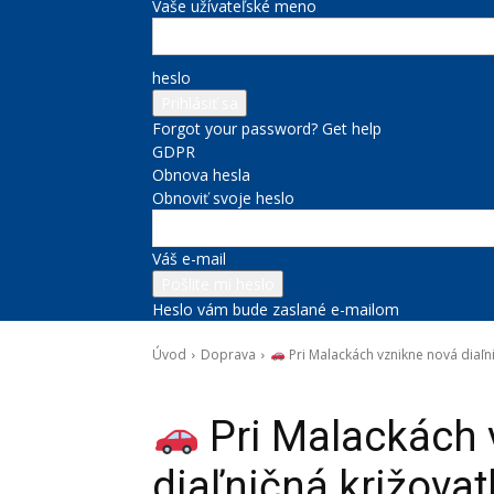
Vaše užívateľské meno
heslo
Forgot your password? Get help
GDPR
Obnova hesla
Obnoviť svoje heslo
Váš e-mail
Heslo vám bude zaslané e-mailom
Úvod
Doprava
Pri Malackách vznikne nová diaľnič
Doprava
Novinky zo župy
Správy na titulke
Pri Malackách 
diaľničná križovatk