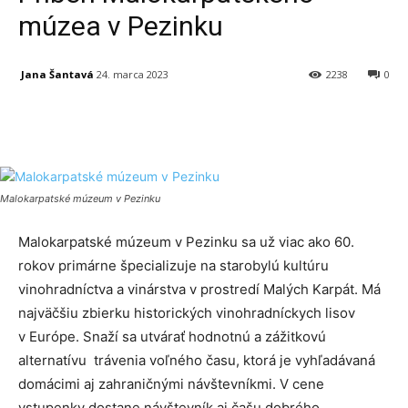
múzea v Pezinku
Jana Šantavá
24. marca 2023
2238
0
Facebook
X
Linkedin
Tumblr
Malokarpatské múzeum v Pezinku
Malokarpatské múzeum v Pezinku sa už viac ako 60.
rokov primárne špecializuje na starobylú kultúru
vinohradníctva a vinárstva v prostredí Malých Karpát. Má
najväčšiu zbierku historických vinohradníckych lisov
v Európe. Snaží sa utvárať hodnotnú a zážitkovú
alternatívu trávenia voľného času, ktorá je vyhľadávaná
domácimi aj zahraničnými návštevníkmi. V cene
vstupenky dostane návštevník aj čašu dobrého