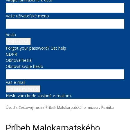
Vaše užívateľské meno
heslo
Forgot your password? Get help
GDPR
Obnova hesla
Obnoviť svoje heslo
Váš e-mail
Heslo vám bude zaslané e-mailom
Úvod
Cestovný ruch
Príbeh Malokarpatského múzea v Pezinku
Cestovný ruch
Kultúra a voľný čas
Novinky zo župy
Správy na titulke
Príbeh Malokarpatského