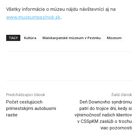
Všetky informácie o múzeu nájdu návštevníci aj na
www.muzeumpezinok.sk
.
TAGY
Kultúra
Malokarpatské múzeum v Pezinku
Múzeum
Facebook
X
Linkedin
Tumblr
Predchádzajúci článok
Ďalší článok
Počet cestujúcich
Deň Downovho syndrómu
prímestskými autobusmi
patrí do trojice dní, kedy si
rastie
výnimočnosť našich klientov
v CSSpKM zaslúži o trochu
viac pozornosti