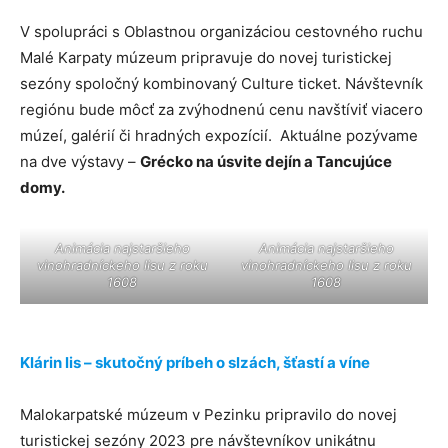
V spolupráci s Oblastnou organizáciou cestovného ruchu
Malé Karpaty múzeum pripravuje do novej turistickej
sezóny spoločný kombinovaný Culture ticket. Návštevník
regiónu bude môcť za zvýhodnenú cenu navštíviť viacero
múzeí, galérií či hradných expozícií. Aktuálne pozývame
na dve výstavy –
Grécko na úsvite dejín a Tancujúce
domy.
Animácia najstaršieho
Animácia najstaršieho
vinohradníckeho lisu z roku
vinohradníckeho lisu z roku
1608
1608
Klárin lis – skutočný príbeh o slzách, šťastí a víne
Malokarpatské múzeum v Pezinku pripravilo do novej
turistickej sezóny 2023 pre návštevníkov unikátnu