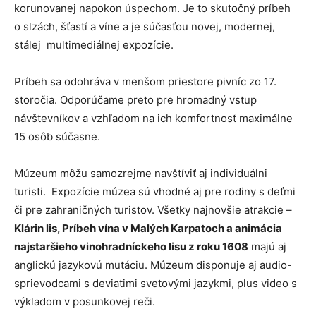
korunovanej napokon úspechom. Je to skutočný príbeh
o slzách, šťastí a víne a je súčasťou novej, modernej,
stálej multimediálnej expozície.
Príbeh sa odohráva v menšom priestore pivníc zo 17.
storočia. Odporúčame preto pre hromadný vstup
návštevníkov a vzhľadom na ich komfortnosť maximálne
15 osôb súčasne.
Múzeum môžu samozrejme navštíviť aj individuálni
turisti. Expozície múzea sú vhodné aj pre rodiny s deťmi
či pre zahraničných turistov. Všetky najnovšie atrakcie –
Klárin lis, Príbeh vína v Malých Karpatoch a animácia
najstaršieho vinohradníckeho lisu z roku 1608
majú aj
anglickú jazykovú mutáciu. Múzeum disponuje aj audio-
sprievodcami s deviatimi svetovými jazykmi, plus video s
výkladom v posunkovej reči.