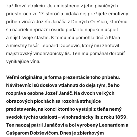
zážitkovú atrakciu. Je umiestnená v jeho pivničných
priestoroch zo 17. storočia. Vďaka nej prežijete emotívny
príbeh vinára Jozefa Janáča z Dolných Orešian, ktorému
sa napriek nepriazni osudu podarilo napokon uspieť
a nájsť svoje šťastie. K tomu mu pomohla dcéra Klára
a miestny tesár Leonard Dobšovič, ktorý mu zhotovil
majstrovský vinohradnícky lis. Ten mu pomáhal dorobiť
vynikajúce vína.
Veľmi originálna je forma prezentácie toho príbehu.
Návštevníci sú doslova vtiahnutí do deja tým, že ho
rozpráva osobne Jozef Janáč. Na dvoch veľkých
obrazových plochách sa rozohrá strhujúce
predstavenie, na konci ktorého vystúpi z tieňa nemý
svedok týchto udalostí – vinohradnícky lis z roku 1859.
Ten naozaj patril Janáčovi a bol vyrobený Leonardom a
Gašparom Dobšovičom. Dnes je zbierkovým