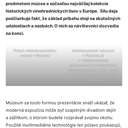
predmetom múzea a súčasťou najväčšej kolekcie
historických vinohradníckych lisov v Európe. Silu deja
podčiarkuje fakt, že základ príbehu stojí na skutočných
udalostiach a osobách. O nich sa návštevníci dozvedia
na konci.
Príbeh Malokarpatského
Malokarpatské múzeum
múzea v Pezinku
v Pezinku je
v zriaďovateľskej
pôsobnosti Bratislavského
samosprávneho kraja, ktorý
novú zážitkovú expozíciu
financoval
Múzeum sa touto formou prezentácie snaží ukázať, že
moderná expozícia môže byť ozajstným divadlom dejín
a zážitkom, o ktorom budete rozprávať svojmu okoliu.
Použité multimediálne technológie len pútavo poukazujú,