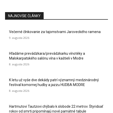
NAJNOVŠIE ČLÁNKY
Večerné člnkovanie za tajomstvami Jaroveckého ramena
9. augusta 2026
Hľadáme prevádzkara/prevádzkarku vínotéky a
Malokarpatského salónu vína v kaštieli v Modre
8. augusta 2026
K letu už vyše dve dekády patrí významný medzinárodný
festival komornej hudby a jazzu HUDBA MODRE
8. augusta 2026
Hartmutovi Tautzovi chýbalo k slobode 22 metrov. Štyridsať
rokov od smrti pripomínajú nové pamätné tabule