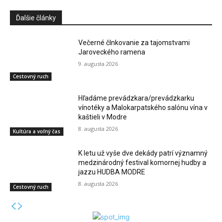
Ďalšie články
Večerné člnkovanie za tajomstvami
Jaroveckého ramena
9. augusta 2026
Cestovný ruch
Hľadáme prevádzkara/prevádzkarku
vínotéky a Malokarpatského salónu vína v
kaštieli v Modre
8. augusta 2026
Kultúra a voľný čas
K letu už vyše dve dekády patrí významný
medzinárodný festival komornej hudby a
jazzu HUDBA MODRE
8. augusta 2026
Cestovný ruch