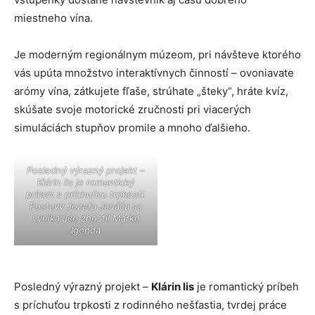
miestneho vína.
Je moderným regionálnym múzeom, pri návšteve ktorého
vás upúta množstvo interaktívnych činností – ovoniavate
arómy vína, zátkujete fľaše, strúhate „šteky“, hráte kvíz,
skúšate svoje motorické zručnosti pri viacerých
simuláciách stupňov promile a mnoho ďalšieho.
Posledný výrazný projekt –
Klárin lis je romantický
príbeh s príchuťou trpkosti.
Postavy Jozefa Janáča sa
vynikajúco zhostil Marko
Igonda
Posledný výrazný projekt –
Klárin lis
je romantický príbeh
s príchuťou trpkosti z rodinného nešťastia, tvrdej práce