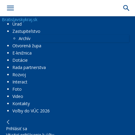
Bratislavskykraj.sk
Úrad
Zastupiteľstvo
Archív
Otvorená župa
E-knižnica
Dotácie
Rada partnerstva
Rozvoj
Interact
Foto
Video
Kontakty
Voľby do VÚC 2026
Prihlásiť sa
Vitajte! prihlásenie k účtu