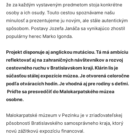
že za každým vystaveným predmetom stoja konkrétne
osoby a ich osudy. Touto cestou spoznávame našu
minulosť a prezentujeme ju novým, ale stále autentickým
spôsobom. Postavy Jozefa Janáča sa vynikajúco zhostil
populárny herec Marko Igonda.
Projekt disponuje aj anglickou mutáciou. Tá má ambíciu
reflektovať aj na zahraničných návštevníkov a rozvoj
cestovného ruchu v Bratislavskom kraji. Klárin lis je
súčasťou stálej expozície múzea. Je otvorená celoročne
podľa otváracích hodín. Je vhodná aj pre rodiny s deťmi.
Príďte sa presvedčiť do Malokarpatského múzea
osobne.
Malokarpatské múzeum v Pezinku je v zriaďovateľskej
pôsobnosti Bratislavského samosprávneho kraja, ktorý
novú zážitkovú expozíciu financoval.