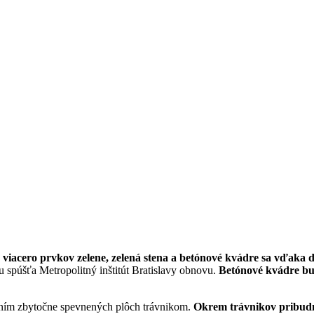
 viacero prvkov zelene, zelená stena a betónové kvádre sa vďaka
u spúšťa Metropolitný inštitút Bratislavy obnovu.
Betónové kvádre bu
ním zbytočne spevnených plôch trávnikom.
Okrem trávnikov pribudnú