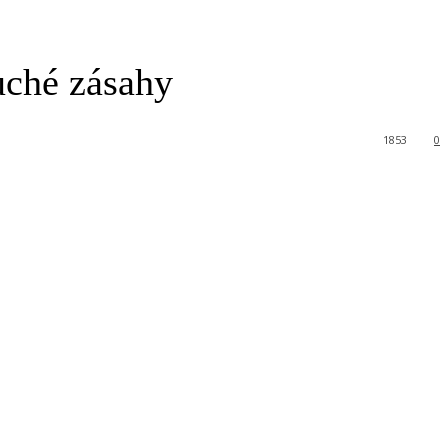
uché zásahy
1853
0