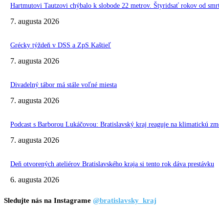
Hartmutovi Tautzovi chýbalo k slobode 22 metrov. Štyridsať rokov od smr
7. augusta 2026
Grécky týždeň v DSS a ZpS Kaštieľ
7. augusta 2026
Divadelný tábor má stále voľné miesta
7. augusta 2026
Podcast s Barborou Lukáčovou: Bratislavský kraj reaguje na klimatickú zm
7. augusta 2026
Deň otvorených ateliérov Bratislavského kraja si tento rok dáva prestávku
6. augusta 2026
Sledujte nás na Instagrame
@bratislavsky_kraj