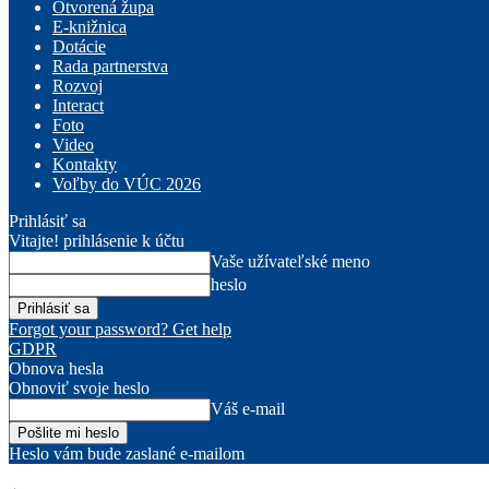
Otvorená župa
E-knižnica
Dotácie
Rada partnerstva
Rozvoj
Interact
Foto
Video
Kontakty
Voľby do VÚC 2026
Prihlásiť sa
Vitajte! prihlásenie k účtu
Vaše užívateľské meno
heslo
Forgot your password? Get help
GDPR
Obnova hesla
Obnoviť svoje heslo
Váš e-mail
Heslo vám bude zaslané e-mailom