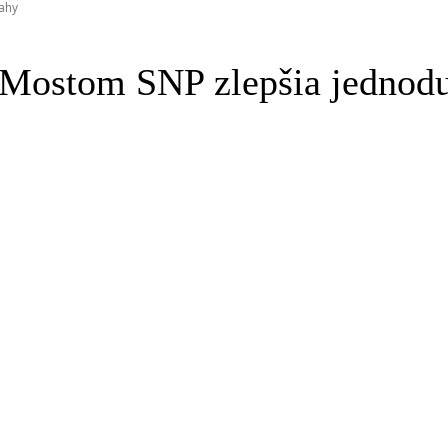
ahy
d Mostom SNP zlepšia jednod