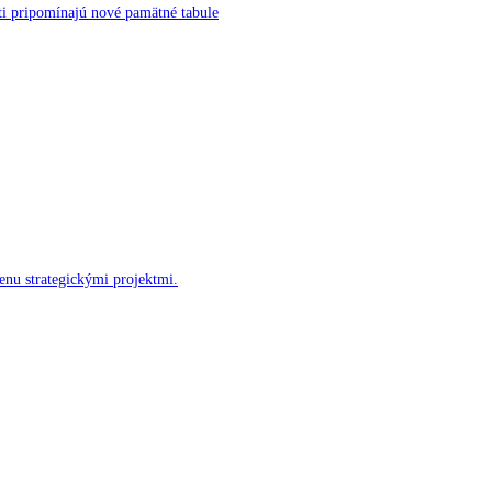
ti pripomínajú nové pamätné tabule
enu strategickými projektmi.