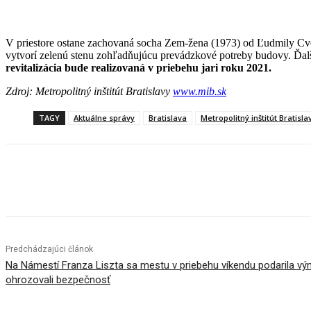
V priestore ostane zachovaná socha Zem-žena (1973) od Ľudmily Cve
vytvorí zelenú stenu zohľadňujúcu prevádzkové potreby budovy. Ďalš
revitalizácia bude realizovaná v priebehu jari roku 2021.
Zdroj: Metropolitný inštitút Bratislavy
www.mib.sk
TAGY
Aktuálne správy
Bratislava
Metropolitný inštitút Bratisla
Facebook
X
Linkedin
Tumblr
Predchádzajúci článok
Na Námestí Franza Liszta sa mestu v priebehu víkendu podarila v
ohrozovali bezpečnosť