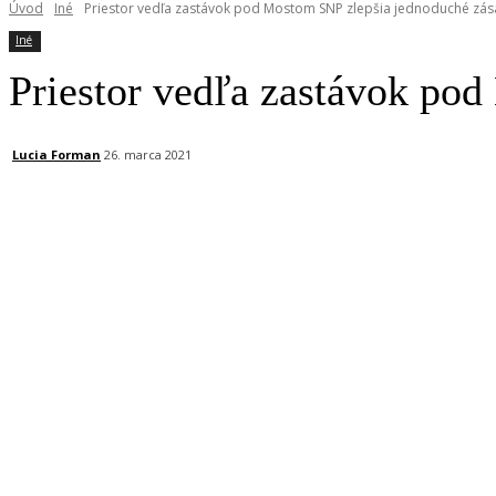
Úvod
Iné
Priestor vedľa zastávok pod Mostom SNP zlepšia jednoduché zás
Iné
Priestor vedľa zastávok po
Lucia Forman
26. marca 2021
Facebook
X
Linkedin
Tumblr