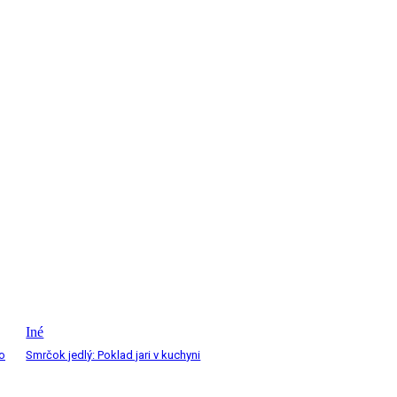
Iné
 o
Smrčok jedlý: Poklad jari v kuchyni