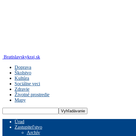
Bratislavskykraj.sk
Doprava
Školstvo
Kultúra
Sociálne veci
Zdravie
Životné prostredie
Mapy
Úrad
Zastupiteľstvo
Archív