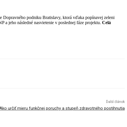
 Dopravného podniku Bratislavy, ktorá vďaka popínavej zeleni
 a jeho následné nasvietenie v poslednej fáze projektu.
Celá
Ďalší článok
Ako určiť mieru funkčnej poruchy a stupeň zdravotného postihnutia