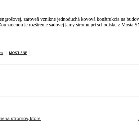
ngrošovej, zároveň vznikne jednoduchá kovová konštrukcia na budove
ou zmenou je rozšírenie sadovej jamy stromu pri schodisku z Mosta SNP
va
MOST SNP
ýmena stromov, ktoré