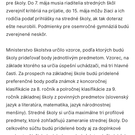
pre školy. Do 7. mája musia riaditelia stredných škôl
zverejniť kritériá na prijatie, do 15. mája môžu žiaci a ich
rodičia podať prihlášky na stredné školy, ak tak doteraz
ešte neurobili. Podmienky pre osemročné gymnáziá budú
zverejnené neskôr.
Ministerstvo školstva určilo vzorce, podľa ktorých budú
školy prideľovať body jednotlivým predmetom. Vzorec, na
základe ktorého sa určia úspešní uchádzači, má tri hlavné
časti. Za prospech na základnej škole budú pridelené
preferenčné body podľa známok z koncoročnej
klasifikácie za 8. ročník a polročnej klasifikácie za 9.
ročník základnej školy z povinných predmetov (slovenský
jazyk a literatúra, matematika, jazyk národnostnej
menšiny). Stredné školy si určia maximálne tri profilové
predmety, ktoré zohľadňujú zameranie strednej školy. Do
celkového súčtu budú pridelené body aj za doplnkové