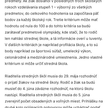
predmety. Ak žiak dosiahol v posledných troch školských
rokoch vzdelávania stupeň 1 – výborný zo všetkých
predmetov, do celkového hodnotenia sa započítava päť
bodov za každý školský rok. Tretie kritérium môže mať
hodnotu od nula do 100 a do tohto kritéria sa budú
zarátavať predmetové olympiády, kde stačí, že to rodič
len nahlási strednej škole, a tá informácie overí u Iuventy.
V ďalších kritériách je napríklad profilácia školy, a to sú
body napríklad za športovú súťaž, umelecký výkon,
celonárodné a medzinárodné umiestnenia. Jedno vlastné
kritérium si môže určiť stredná škola.
Riaditelia stredných škôl musia do 29. mája rozhodnúť
o prijatí žiakov na stredné školy. Rodič a žiak sa budú
musieť do 4. júna záväzne rozhodnúť, na ktorú školu
nastúpi. Riaditelia stredných škôl musia do 5. júna
zverejniť počet obsadených a voľných miest. Prihlášku na
druhé kolo prijímacích pohovorov môže uchádzač podať