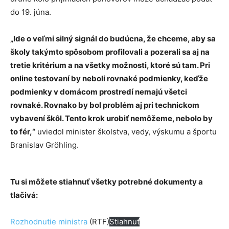
do 19. júna.
„Ide o veľmi silný signál do budúcna, že chceme, aby sa
školy takýmto spôsobom profilovali a pozerali sa aj na
tretie kritérium a na všetky možnosti, ktoré sú tam. Pri
online testovaní by neboli rovnaké podmienky, keďže
podmienky v domácom prostredí nemajú všetci
rovnaké. Rovnako by bol problém aj pri technickom
vybavení škôl. Tento krok urobiť nemôžeme, nebolo by
to fér,“
uviedol minister školstva, vedy, výskumu a športu
Branislav Gröhling.
Tu si môžete stiahnuť všetky potrebné dokumenty a
tlačivá:
Rozhodnutie ministra
(RTF)
Stiahnuť