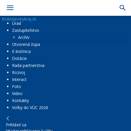
Bratislavskykraj.sk
Úrad
Zastupiteľstvo
Archív
Otvorená župa
E-knižnica
Dotácie
Rada partnerstva
Rozvoj
Interact
Foto
Video
Kontakty
Voľby do VÚC 2026
Prihlásiť sa
Vitajte! prihlásenie k účtu