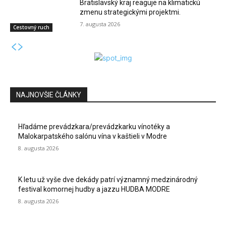
Bratislavský kraj reaguje na klimatickú
zmenu strategickými projektmi.
7. augusta 2026
Cestovný ruch
NAJNOVŠIE ČLÁNKY
Hľadáme prevádzkara/prevádzkarku vínotéky a
Malokarpatského salónu vína v kaštieli v Modre
8. augusta 2026
K letu už vyše dve dekády patrí významný medzinárodný
festival komornej hudby a jazzu HUDBA MODRE
8. augusta 2026