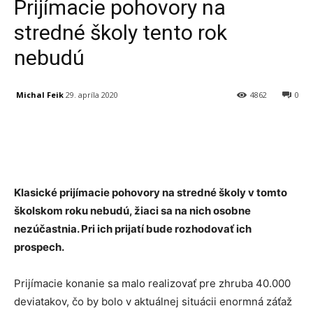
Prijímacie pohovory na
stredné školy tento rok
nebudú
Michal Feik
29. apríla 2020
4862
0
Facebook
X
Linkedin
Tumblr
Klasické prijímacie pohovory na stredné školy v tomto
školskom roku nebudú, žiaci sa na nich osobne
nezúčastnia. Pri ich prijatí bude rozhodovať ich
prospech.
Prijímacie konanie sa malo realizovať pre zhruba 40.000
deviatakov, čo by bolo v aktuálnej situácii enormná záťaž