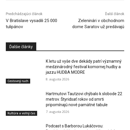
Predchádzajúci článok
Ďalší článok
V Bratislave vysadili 25 000
Zeleninári v obchodnom
tulipánov
dome Saratov už predávajú
Ďalšie články
K letu už vyše dve dekády patrí významný
medzinárodný festival komornej hudby a
jazzu HUDBA MODRE
8. augusta 2026
Cestovný ruch
Hartmutovi Tautzovi chýbalo k slobode 22
metrov. Štyridsať rokov od smrti
pripomínajú nové pamätné tabule
7. augusta 2026
Kultúra a voľný čas
Podcast s Barborou Lukáčovou: