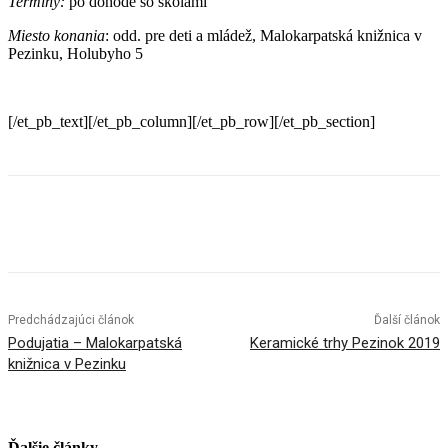
Termíny:
po dohode so školami
Miesto konania
: odd. pre deti a mládež, Malokarpatská knižnica v
Pezinku, Holubyho 5
[/et_pb_text][/et_pb_column][/et_pb_row][/et_pb_section]
Facebook
X
Linkedin
Tumblr
Predchádzajúci článok
Ďalší článok
Podujatia – Malokarpatská
Keramické trhy Pezinok 2019
knižnica v Pezinku
Ďalšie články