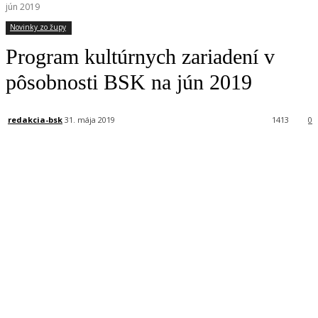
jún 2019
Novinky zo župy
Program kultúrnych zariadení v
pôsobnosti BSK na jún 2019
redakcia-bsk
31. mája 2019
1413
0
Facebook
X
Linkedin
Tumblr