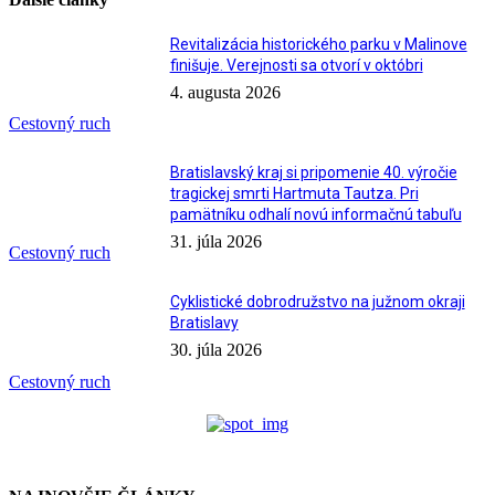
Revitalizácia historického parku v Malinove
finišuje. Verejnosti sa otvorí v októbri
4. augusta 2026
Cestovný ruch
Bratislavský kraj si pripomenie 40. výročie
tragickej smrti Hartmuta Tautza. Pri
pamätníku odhalí novú informačnú tabuľu
31. júla 2026
Cestovný ruch
Cyklistické dobrodružstvo na južnom okraji
Bratislavy
30. júla 2026
Cestovný ruch