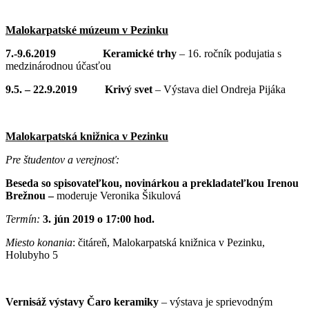
Malokarpatské múzeum v Pezinku
7.-9.6.2019 Keramické trhy
– 16. ročník podujatia s
medzinárodnou účasťou
9.5. – 22.9.2019 Krivý svet
– Výstava diel Ondreja Pijáka
Malokarpatská knižnica v Pezinku
Pre študentov a verejnosť:
Beseda so spisovateľkou, novinárkou a prekladateľkou Irenou
Brežnou –
moderuje Veronika Šikulová
Termín:
3. jún 2019 o 17:00 hod.
Miesto konania
: čitáreň, Malokarpatská knižnica v Pezinku,
Holubyho 5
Vernisáž výstavy Čaro keramiky
– výstava je sprievodným