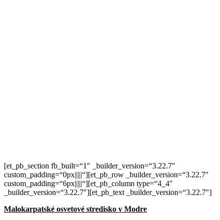
[et_pb_section fb_built=“1″ _builder_version=“3.22.7″
custom_padding=“0px|||||“][et_pb_row _builder_version=“3.22.7″
custom_padding=“6px|||||“][et_pb_column type=“4_4″
_builder_version=“3.22.7″][et_pb_text _builder_version=“3.22.7″]
Malokarpatské osvetové stredisko v Modre