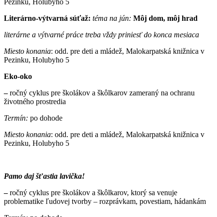
Pezinku, Holubyho 5
Literárno-výtvarná súťaž:
téma na jún:
Môj dom, môj hrad
literárne a výtvarné práce treba vždy priniesť do konca mesiaca
Miesto konania
: odd. pre deti a mládež, Malokarpatská knižnica v
Pezinku, Holubyho 5
Eko-oko
–
ročný cyklus pre školákov a škôlkarov zameraný na ochranu
životného prostredia
Termín:
po dohode
Miesto konania
: odd. pre deti a mládež, Malokarpatská knižnica v
Pezinku, Holubyho 5
Pamo daj šťastia lavička!
–
ročný cyklus pre školákov a škôlkarov, ktorý sa venuje
problematike ľudovej tvorby – rozprávkam, povestiam, hádankám