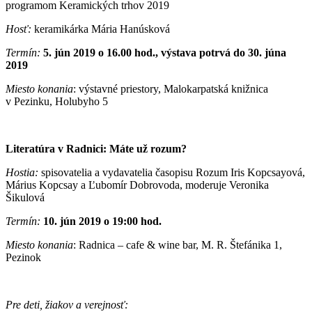
programom Keramických trhov 2019
Hosť:
keramikárka Mária Hanúsková
Termín:
5. jún 2019 o 16.00 hod., výstava potrvá do 30. júna
2019
Miesto konania
: výstavné priestory, Malokarpatská knižnica
v Pezinku, Holubyho 5
Literatúra v Radnici: Máte už rozum?
Hostia:
spisovatelia a vydavatelia časopisu Rozum Iris Kopcsayová,
Márius Kopcsay a Ľubomír Dobrovoda, moderuje Veronika
Šikulová
Termín:
10. jún 2019 o 19:00 hod.
Miesto konania
: Radnica – cafe & wine bar, M. R. Štefánika 1,
Pezinok
Pre deti, žiakov a verejnosť: