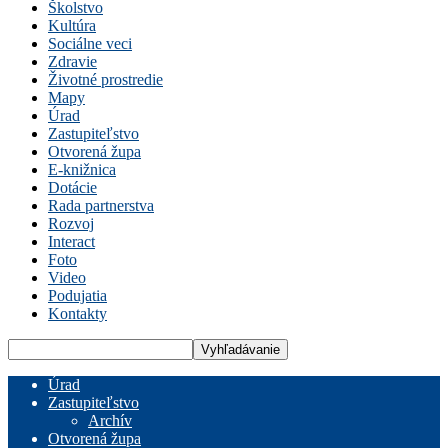
Školstvo
Kultúra
Sociálne veci
Zdravie
Životné prostredie
Mapy
Úrad
Zastupiteľstvo
Otvorená župa
E-knižnica
Dotácie
Rada partnerstva
Rozvoj
Interact
Foto
Video
Podujatia
Kontakty
Úrad
Zastupiteľstvo
Archív
Otvorená župa