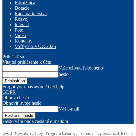
E-knižnica
Dotácie
Rada partnerstva
Rozvoj
Interact
Foto
Video
Kontakty
Voľby do VÚC 2026
Prihlásiť sa
Vitajte! prihlásenie k účtu
Vaše užívateľské meno
heslo
Forgot your password? Get help
GDPR
Obnova hesla
Obnoviť svoje heslo
Váš e-mail
Heslo vám bude zaslané e-mailom
Úvod
Novinky zo župy
Program kultúrnych zariadení v pôsobnosti BSK na