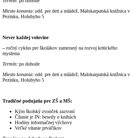
Termín:
po dohode
Miesto konania
: odd. pre deti a mládež, Malokarpatská knižnica v
Pezinku, Holubyho 5
Never každej volovine
–
ročný cyklus pre školákov zameraný na rozvoj kritického
myslenia
Termín:
po dohode
Miesto konania
: odd. pre deti a mládež, Malokarpatská knižnica v
Pezinku, Holubyho 5
Tradičné podujatia pre ZŠ a MŠ:
Kým školský zvonček zazvoní
Čítanie je IN: besedy o knihách
Hodiny informačnej výchovy
Veľké vítanie prváčikov