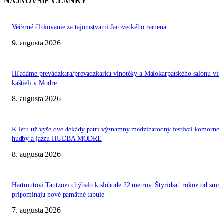
NAJNOVŠIE ČLÁNKY
Večerné člnkovanie za tajomstvami Jaroveckého ramena
9. augusta 2026
Hľadáme prevádzkara/prevádzkarku vínotéky a Malokarpatského salónu ví
kaštieli v Modre
8. augusta 2026
K letu už vyše dve dekády patrí významný medzinárodný festival komorne
hudby a jazzu HUDBA MODRE
8. augusta 2026
Hartmutovi Tautzovi chýbalo k slobode 22 metrov. Štyridsať rokov od smr
pripomínajú nové pamätné tabule
7. augusta 2026