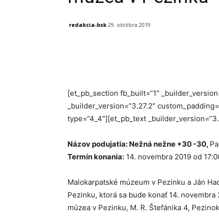
redakcia-bsk
29. októbra 2019
Facebook
X
Linkedin
[et_pb_section fb_built=“1″ _builder_versi
_builder_version=“3.27.2″ custom_padding=“
type=“4_4″][et_pb_text _builder_version=“3
Názov podujatia: Nežná nežne +30 -30,
Pa
Termín konania:
14. novembra 2019 od 17:0
Malokarpatské múzeum v Pezinku a Ján Haca
Pezinku, ktorá sa bude konať 14. novembra 
múzea v Pezinku, M. R. Štefánika 4, Pezinok