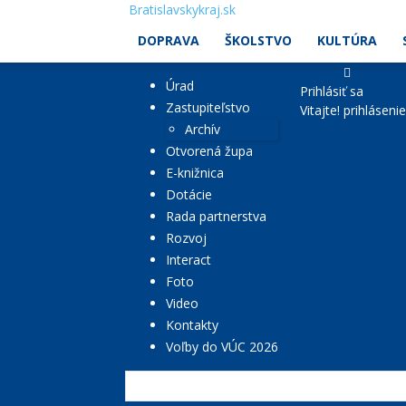
Bratislavskykraj.sk
DOPRAVA
ŠKOLSTVO
KULTÚRA
Úrad
Prihlásiť sa
Zastupiteľstvo
Vitajte! prihláseni
Archív
Otvorená župa
E-knižnica
Dotácie
Rada partnerstva
Rozvoj
Interact
Foto
Video
Kontakty
Voľby do VÚC 2026