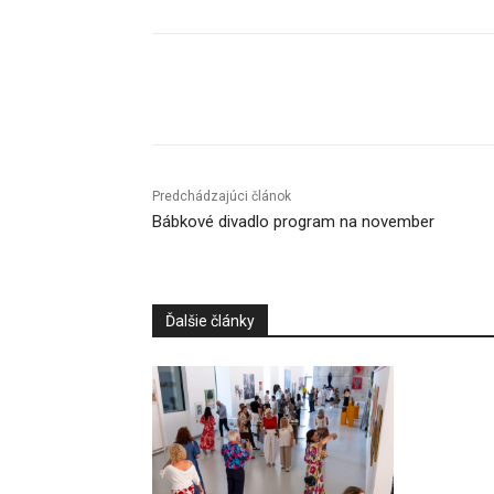
Facebook
X
Linkedin
Predchádzajúci článok
Bábkové divadlo program na november
Ďalšie články