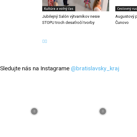
Kultúra a voľný čas
Cestovný ru
Jubilejný Salón výtvarníkov nesie
Augustový p
STOPU troch desaťročí tvorby
Čunovo
Sledujte nás na Instagrame
@bratislavsky_kraj