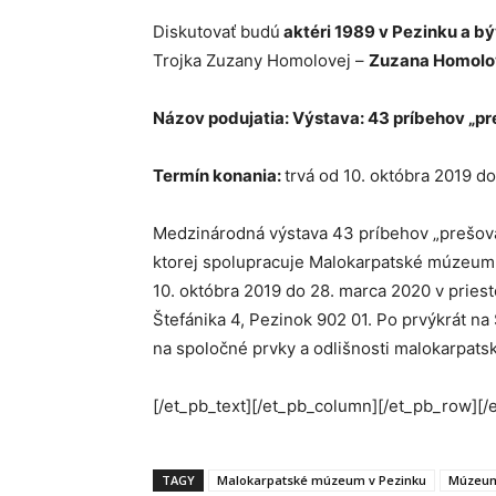
Diskutovať budú
aktéri 1989 v Pezinku a b
Trojka Zuzany Homolovej –
Zuzana Homolov
Názov podujatia: Výstava: 43 príbehov „pr
Termín konania:
trvá od 10. októbra 2019 d
Medzinárodná výstava 43 príbehov „prešova
ktorej spolupracuje Malokarpatské múzeum
10. októbra 2019 do 28. marca 2020 v pries
Štefánika 4, Pezinok 902 01. Po prvýkrát n
na spoločné prvky a odlišnosti malokarpat
[/et_pb_text][/et_pb_column][/et_pb_row][/
TAGY
Malokarpatské múzeum v Pezinku
Múzeu