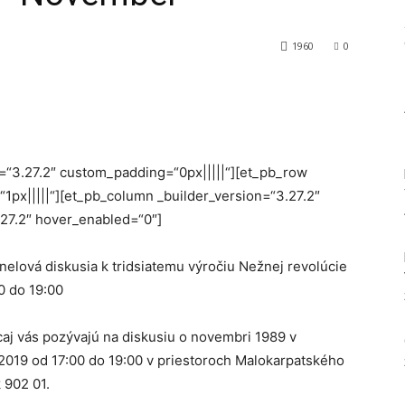
1960
0
Tumblr
on=“3.27.2″ custom_padding=“0px|||||“][et_pb_row
1px|||||“][et_pb_column _builder_version=“3.27.2″
.27.2″ hover_enabled=“0″]
nelová diskusia k tridsiatemu výročiu Nežnej revolúcie
0 do 19:00
j vás pozývajú na diskusiu o novembri 1989 v
2019 od 17:00 do 19:00 v priestoroch Malokarpatského
 902 01.