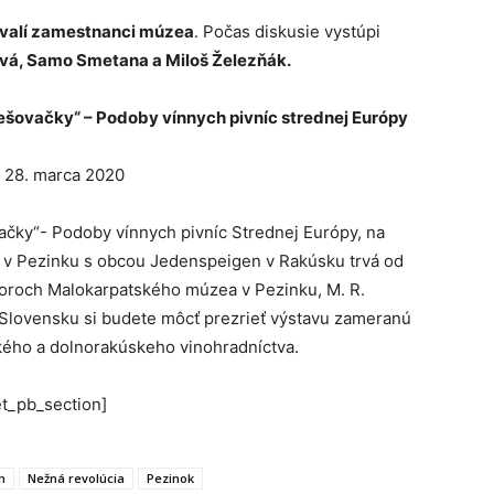
ývalí zamestnanci múzea
. Počas diskusie vystúpi
á, Samo Smetana a Miloš Železňák.
ešovačky“ – Podoby vínnych pivníc strednej Európy
o 28. marca 2020
čky“- Podoby vínnych pivníc Strednej Európy, na
 v Pezinku s obcou Jedenspeigen v Rakúsku trvá od
toroch Malokarpatského múzea v Pezinku, M. R.
a Slovensku si budete môcť prezrieť výstavu zameranú
ského a dolnorakúskeho vinohradníctva.
et_pb_section]
m
Nežná revolúcia
Pezinok