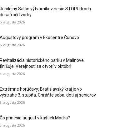
Jubilejný Salón výtvarníkov nesie STOPU troch
desaťročí tvorby
5. augusta 2026
Augustový program v Ekocentre Čunovo
5. augusta 2026
Revitalizácia historického parku v Malinove
finišuje. Verejnosti sa otvorí v októbri
4. augusta 2026
Extrémne horúčavy: Bratislavský kraj je vo
výstrahe 3. stupňa. Chráňte seba, deti aj seniorov
3. augusta 2026
Čo prinesie august v kaštieli Modra?
3. augusta 2026