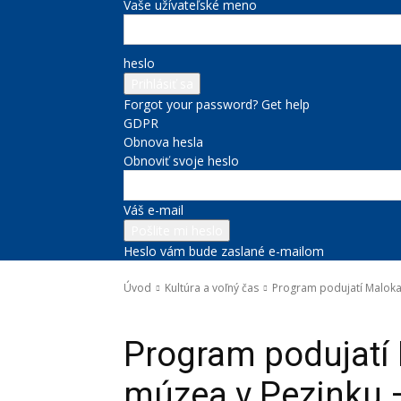
Vaše užívateľské meno
heslo
Forgot your password? Get help
GDPR
Obnova hesla
Obnoviť svoje heslo
Váš e-mail
Heslo vám bude zaslané e-mailom
Úvod
Kultúra a voľný čas
Program podujatí Malok
Kultúra a voľný čas
Program podujatí
múzea v Pezinku