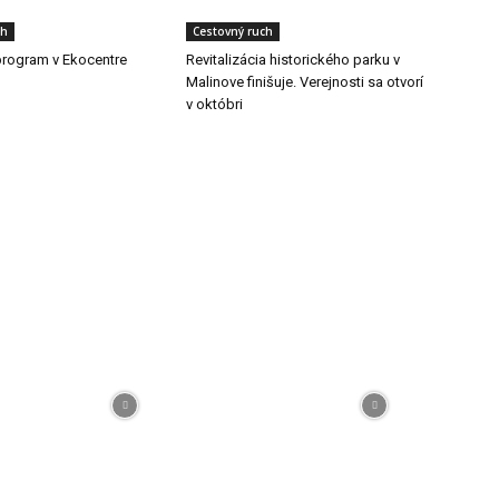
ch
Cestovný ruch
rogram v Ekocentre
Revitalizácia historického parku v
Malinove finišuje. Verejnosti sa otvorí
v októbri