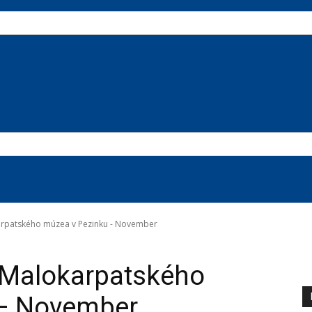
arpatského múzea v Pezinku - November
 Malokarpatského
 – November