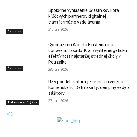
Spoločné vyhlásenie účastníkov Fóra
kľúčových partnerov digitálnej
transformácie vzdelávania
31. júla 2026
Školstvo
Gymnázium Alberta Einsteina má
obnovenú fasádu. Kraj zvýšil energetickú
efektívnosť najstaršej strednej školy v
Petržalke
Školstvo
28. júla 2026
Už v pondelok štartuje Letná Univerzita
Komenského. Deti čaká týždeň plný vedy a
zážitkov
27. júla 2026
Kultúra a voľný čas