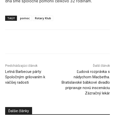
dňa sme spoločne pomohli celkovo 32 rodinám.
TAGY
pomoc
Rotary Klub
Facebook
X
Linkedin
Tumblr
Predchádzajúci článok
Ďalší článok
Letná Barbecue párty:
Ľudová rozprávka s
Spoločným grilovaním k
nádychom Macbetha.
väčšej radosti
Bratislavské bábkové divadlo
pripravuje novú inscenáciu
Zázračný lekár
Ďalšie články