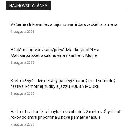
NAJNOVŠIE ČLÁNKY
Večerné člnkovanie za tajomstvami Jaroveckého ramena
9. augusta 2026
Hľadáme prevádzkara/prevádzkarku vínotéky a
Malokarpatského salónu vína v kaštieli v Modre
8. augusta 2026
K letu už vyše dve dekády patrí významný medzinárodný
festival komornej hudby a jazzu HUDBA MODRE
8. augusta 2026
Hartmutovi Tautzovi chýbalo k slobode 22 metrov. Štyridsať
rokov od smrti pripomínajú nové pamätné tabule
7. augusta 2026