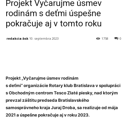
Projekt Vyčarujme úsmev
rodinám s deťmi úspešne
pokračuje aj v tomto roku
redakcia-bsk
10. septembra 2023
1758
0
Facebook
X
Linkedin
Tumblr
Projekt „Vyčarujme úsmev rodinám
s deťmi“ organizácie Rotary klub Bratislava v spolupráci
s Obchodným centrom Tesco Zlaté piesky, nad ktorým
prevzal záštitu predseda Bratislavského
samosprávneho kraja Juraj Droba, sa realizuje od mája
2021 a úspešne pokračuje aj v roku 2023.