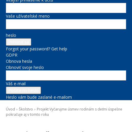
Vaše užívateľské meno
heslo
Forgot your password? Get help
GDPR
Obnova hesla
Obnoviť svoje heslo
Váš e-mail
Heslo vám bude zaslané e-mailom
Úvod
Školstvo
Projekt Vyčarujme úsmev rodinám s deťmi úspešne
pokračuje aj v tomto roku
Školstvo