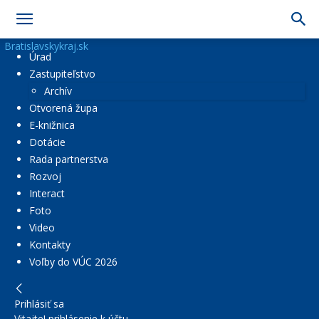
Bratislavskykraj.sk
Úrad
Zastupiteľstvo
Archív
Otvorená župa
E-knižnica
Dotácie
Rada partnerstva
Rozvoj
Interact
Foto
Video
Kontakty
Voľby do VÚC 2026
Prihlásiť sa
Vitajte! prihlásenie k účtu