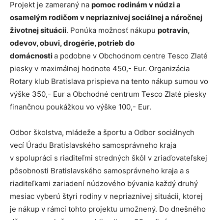
Projekt je zameraný na
pomoc rodinám v núdzi a
osamelým rodičom v nepriaznivej sociálnej a náročnej
životnej situácii
. Ponúka možnosť nákupu
potravín,
odevov, obuvi, drogérie, potrieb do
domácnosti
a podobne v Obchodnom centre Tesco Zlaté
piesky v maximálnej hodnote 450,- Eur. Organizácia
Rotary klub Bratislava prispieva na tento nákup sumou vo
výške 350,- Eur a Obchodné centrum Tesco Zlaté piesky
finančnou poukážkou vo výške 100,- Eur.
Odbor školstva, mládeže a športu a Odbor sociálnych
vecí Úradu Bratislavského samosprávneho kraja
v spolupráci s riaditeľmi stredných škôl v zriaďovateľskej
pôsobnosti Bratislavského samosprávneho kraja a s
riaditeľkami zariadení núdzového bývania každý druhý
mesiac vyberú štyri rodiny v nepriaznivej situácii, ktorej
je nákup v rámci tohto projektu umožnený. Do dnešného